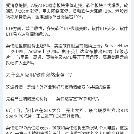
受消息提振，A股AI PC概念板块集体走强，软件板块全线爆发，软
通动力20cm涨停，用友网络涨停，润和软件大涨超12%。港股市
场亦顺势走高，金蝶国际单日涨幅超19%。
ETF方面，截至收盘，多只软件ETF表现亮眼，软件ETF天弘、软件
ETF易方达涨幅均超5%。
英伟达盘前股价上涨2%，美股软件股盘前继续上涨，ServiceNow
上涨14%，Adobe上涨7%。由于英伟达宣布推出PC端“超级芯
片”，与苹果、高通、英特尔及AMD展开正面角逐，高通美股盘前
跌幅扩大至8%。
为什么AI应用/软件突然走强了？
这波行情，是海内外产业利好与市场情绪双向共振的结果。
先看产业端的重磅利好——英伟达官宣“PC新时代”。
6月1日，英伟达在GTC大会上亮出大招，联合联发科推出RTX
Spark PC芯片，正式进军PC处理器市场。
英伟达CEO黄仁勋表示，微软和英伟达将重新发明个人电脑。这是
40年来第一条被彻底重新设计、彻底重新发明的个人电脑产品线。