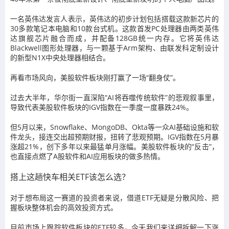
一名英伟达发言人表示，英伟达的初步计划包括搭载这款新芯片的
30多款笔记本电脑和10款台式机。这款首发PC处理器由两类英伟
达旗舰芯片融合而成，并配备128GB统一内存。它将英伟达
Blackwell图形处理器，与一颗基于Arm架构、由联发科定制设计
的新型N1X中央处理器相结合。
再看市场风向，美股软件板块刚打赢了一场“翻身仗”。
过去大半年，华尔街一直深陷“AI将吞噬传统软件”的悲观叙事里，
导致代表美股软件板块的IGV指数在一季度一度暴跌24%。
但5月以来，Snowflake、MongoDB、Okta等一众AI基础设施和软
件龙头，接连交出超预期财报，扭转了悲观预期。IGV指数在5月暴
涨超21%，创下多年以来最猛单月涨幅。美股软件板块的“反击”，
也直接点燃了A股软件和AI应用板块的做多热情。
搭上这趟快车
相关ETF该怎么选？
对于想布局这一赛道的投资者来说，借道ETF无疑是分散风险、把
握板块整体机会的高效投资方式。
目前市场上跟踪软件板块的ETF较多，今天我们来详细拆解一下涨