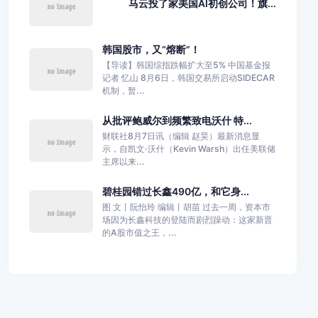
马云投了家美国AI初创公司！旗...
韩国股市，又“熔断”！
【导读】韩国综指跌幅扩大至5% 中国基金报
记者 忆山 8月6日，韩国交易所启动SIDECAR
机制，暂...
从批评鲍威尔到频繁致电沃什 特...
财联社8月7日讯（编辑 赵昊）最新消息显
示，自凯文·沃什（Kevin Warsh）出任美联储
主席以来...
碧桂园错过长鑫490亿，和它身...
图 文丨阮怡玲 编辑丨胡苗 过去一周，资本市
场因为长鑫科技的登陆而剧烈躁动：这家新晋
的A股市值之王，...