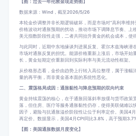
【图：过去一年伦敦金现走势图】
数据来源：Wind，截至2026/5/26
本轮金价调整并非长期逻辑破坏，而是市场对“高利率维持
价格波动对通胀预期的扰动，推动市场下调降息节奏、上
美元指数阶段性走强，二者共同抬升黄金的机会成本，使
与此同时，近期中东地缘谈判进展反复、霍尔木兹海峡潜
市场对通胀反复的担忧。能源价格重新上涨后，市场开始
长，黄金短期定价重新回到实际利率与美元流动性框架。
从价格形态看，金价由趋势上行转入高位整理，属于涨幅
量的再平衡，而非黄金基本面的系统性恶化。
二、震荡格局成因：通胀黏性与降息预期的双向约束
黄金持续震荡的核心，在于通胀回落斜率放缓与货币政策宽松
落，但住房、医疗等服务通胀黏性仍存，使得美联储难以
因子，避险与抗通胀溢价阶段性让位于利率定价。美国4
再定价。数据显示，美国4月CPI同比3.8%，高于预期3.7%
【图：美国通胀数据月度变化】