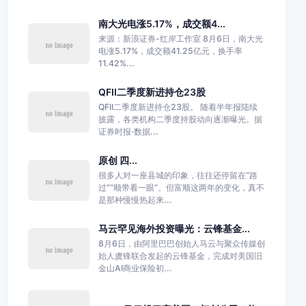
南大光电涨5.17%，成交额4...
来源：新浪证券-红岸工作室 8月6日，南大光
电涨5.17%，成交额41.25亿元，换手率
11.42%...
QFII二季度新进持仓23股
QFII二季度新进持仓23股。 随着半年报陆续
披露，各类机构二季度持股动向逐渐曝光。据
证券时报·数据...
原创 四...
很多人对一座县城的印象，往往还停留在“路
过”“顺带看一眼”。但富顺这两年的变化，真不
是那种慢慢热起来...
马云罕见海外投资曝光：云锋基金...
8月6日，由阿里巴巴创始人马云与聚众传媒创
始人虞锋联合发起的云锋基金，完成对美国旧
金山AI商业保险初...