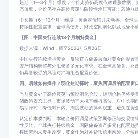
短期（1—3个月）维度，金价走势仍高度依赖通胀数据、
态偏鹰，金价仍存在高位震荡与阶段性承压可能；若通胀
中长期（6—12个月）维度，黄金定价锚并未动摇。全球
持续性配置需求；全球高债务、财政空间弱化以及地缘不
【图：中国央行连续18个月增持黄金】
数据来源：Wind，截至2026年5月26日
中国央行连续增持黄金，反映官方储备层面对黄金的配置
资产结构调整与外汇储备多元化需求。在全球高债务、财
仍具备较强的风险对冲与组合配置价值。
四、后续如何操作？弱化短期择时，聚焦回调后的配置窗
当前黄金处于高位震荡与预期消化阶段，短期价格仍将受
储政策表态主导，市场波动率大概率维持高位。对中长期
易型择时，降低对日内、周度波动的博弈权重，避免在资
从定价本质判断，本轮金价回调是政策预期修正与交易情
性反转。全球央行持续购金、国际储备资产多元化配置趋
撑因素均未发生改变，黄金作为对冲货币信用风险、分散