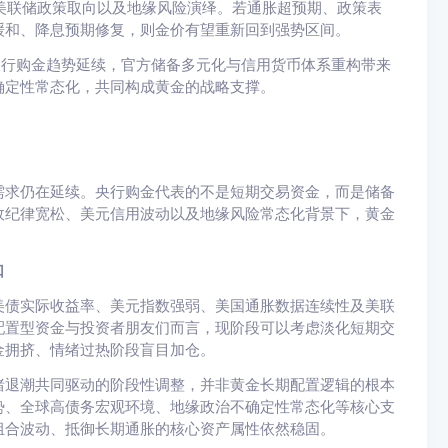
美联储政策取向以及地缘风险演绎。若通胀超预期、政策表
缓和、降息预期修复，则金价有望重新回到强势区间。
央行购金趋势延续，官方储备多元化与信用货币体系重构带来
确定性常态化，共同构成黄金的战略支撑。
需求仍在延续。央行购金代表的不是短期交易资金，而是储备
政纪律宽松、美元信用波动以及地缘风险常态化背景下，黄金
口
美债实际收益率、美元指数强弱、美国通胀数据连续性及美联
配置型资金与投资者朋友们而言，现阶段可以考虑淡化短期交
金拥挤、情绪过热阶段盲目加仓。
绪退潮共同驱动的阶段性调整，并非黄金长期配置逻辑的根本
势、全球高债务宏观环境、地缘政治不确定性常态化等核心支
组合波动、抵御长期通胀的核心资产属性依然稳固。