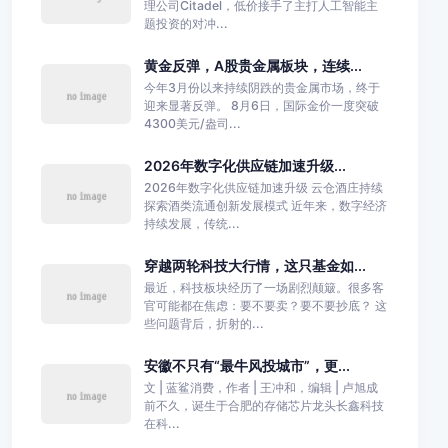
理公司Citadel，低价接手了主打人工智能主
题投资的对冲...
黄金反弹，A股贵金属板块，连续...
今年3月份以来持续阴跌的贵金属市场，终于
迎来显著反弹。 8月6日，国际金价一度突破
4300美元/盎司...
2026年数字化供应链加速升级...
2026年数字化供应链加速升级 云仓酒庄持续
探索酒类流通创新发展模式 近年来，数字经济
持续发展，传统...
穿越两轮科技大行情，这只基金如...
最近，科技板块经历了一场剧烈颠簸。很多客
官可能都在焦虑：要不要卖？要不要抄底？ 这
些问题背后，折射的...
安徽不只有“最牛风投城市”，更...
文 | 蓝鲨消费，作者 | 王冲和，编辑 | 卢旭成
前不久，诞生于合肥的存储芯片龙头长鑫科技
在科...