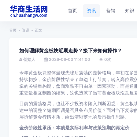
首页
资讯
营销
知识
首页
资讯
正文
如何理解黄金板块近期走势？接下来如何操作？
创始人
2026-06-03 11:41:00
0
次
今年黄金板块整体呈现先涨后震荡的走势格局，年初在多
持续切换，金价阶段性结束了单边上行节奏，转入高位震
辑的关键重构期，盘面涨跌不再由单一因素驱动，而是通
重变量相互制衡的结果，这也造就了当前黄金板块涨跌反
目前的震荡格局，也让不少投资者陷入判断困惑：黄金板
途中的调整？短期回调是否具备布局价值？面对当下复杂
层拆解黄金行情本质，给出清晰落地的后市操作思路。
金价阶段性承压：本质是实际利率与政策预期的再定价