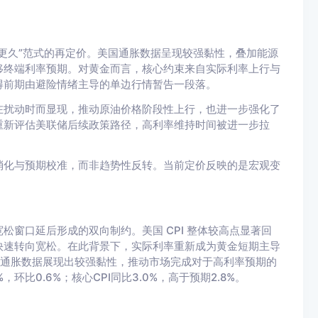
更久”范式的再定价。美国通胀数据呈现较强黏性，叠加能源
移终端利率预期。对黄金而言，核心约束来自实际利率上行与
得前期由避险情绪主导的单边行情暂告一段落。
在扰动时而显现，推动原油价格阶段性上行，也进一步强化了
重新评估美联储后续政策路径，高利率维持时间被进一步拉
消化与预期校准，而非趋势性反转。当前定价反映的是宏观变
窗口延后形成的双向制约。美国 CPI 整体较高点显著回
快速转向宽松。在此背景下，实际利率重新成为黄金短期主导
月通胀数据展现出较强黏性，推动市场完成对于高利率预期的
，环比0.6%；核心CPI同比3.0%，高于预期2.8%。