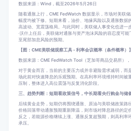
数据来源：Wind，截至2026年5月26日
随着通胀上行，CME FedWatch 数据显示，市场对
幅度均被下修。短期来看，油价、地缘风险以及通胀数据
高波动、宽震荡格局。与此同时，美联储人事变化也进一
·沃什上任后，美联储对通胀与资产泡沫风险的容忍度可能
至尾部加息风险的预期。
【图：CME美联储观察工具 - 利率会议概率（条件概率）
数据来源：CME FedWatch Tool（芝加哥商品交易所），
对于黄金而言，当前的主要压力或并非避险需求减弱，而
场此前对快速降息的乐观预期。在高利率环境维持时间被
压制，整体进入高位震荡与反复消化阶段。
三、趋势判断：短期看政策信号，中长期看央行购金与储
后续黄金走势，短期仍将围绕通胀、原油与美联储政策路
价格回落带动通胀预期重新降温，则市场对降息路径的定
反之，若能源价格继续上涨、通胀反复超预期，则高利率
承压。