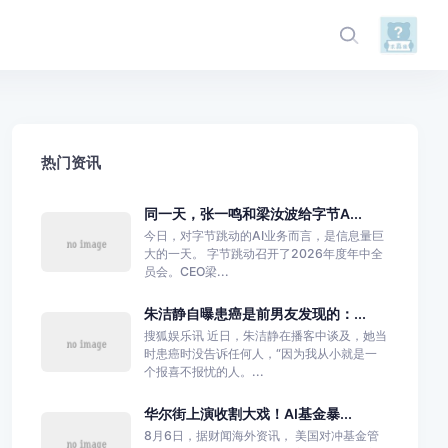
热门资讯
同一天，张一鸣和梁汝波给字节A...
今日，对字节跳动的AI业务而言，是信息量巨
大的一天。 字节跳动召开了2026年度年中全
员会。CEO梁...
朱洁静自曝患癌是前男友发现的：...
搜狐娱乐讯 近日，朱洁静在播客中谈及，她当
时患癌时没告诉任何人，“因为我从小就是一
个报喜不报忧的人。...
华尔街上演收割大戏！AI基金暴...
8月6日，据财闻海外资讯， 美国对冲基金管