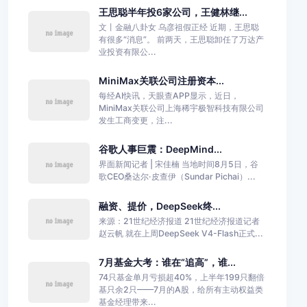
王思聪半年投6家公司，王健林继...
文丨金融八卦女 乌彦祖假正经 近期，王思聪
有很多“消息”。 前两天，王思聪卸任了万达产
业投资有限公...
MiniMax关联公司注册资本...
每经AI快讯，天眼查APP显示，近日，
MiniMax关联公司上海稀宇极智科技有限公司
发生工商变更，注...
谷歌人事巨震：DeepMind...
界面新闻记者 | 宋佳楠 当地时间8月5日，谷
歌CEO桑达尔·皮查伊（Sundar Pichai）...
融资、提价，DeepSeek终...
来源：21世纪经济报道 21世纪经济报道记者
赵云帆 就在上周DeepSeek V4-Flash正式...
7月基金大考：谁在“追高”，谁...
74只基金单月亏损超40%，上半年199只翻倍
基只余2只——7月的A股，给所有主动权益类
基金经理带来...