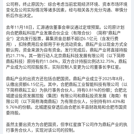
公司称，终止原因为：综合考虑当前宏观经济环境、资本市场环境
变化及公司实际情况等诸多因素，经与相关各方充分沟通、审慎分
析后作出决定。
去年11月18日，汇源通信董事会审议通过定增预案。公司原计划
向合肥鼎耘科技产业发展合伙企业（有限合伙）（简称"鼎耘产
业"）定向发行股票，募集资金总额不超过6.1亿元（含发行费
用），扣除费用后全部用于补充流动资金。鼎耘产业以现金方式全
额认购，资金来源为自有资金。发行完成后，鼎耘产业将直接持股
约21.71%，其一致行动人北京鼎耘科技发展有限公司（以下简称
鼎耘科技）原持有约11.04%，双方合计持股比例达32.75%，鼎耘
产业成为公司控股股东，实际控制人变更为公司董事长李红星。
鼎耘产业的出资方还包括合肥国资。鼎耘产业成立于2025年8月，
认缴出资额6.15亿元。其中，合肥鼎耘工业智能科技有限公司（以
下简称鼎耘工业）为执行事务合伙人，持有0.81%的份额；合肥北
城建设投资发展控股（集团）有限公司和鼎耘投资发展（海南）有
限公司（以下简称海南鼎耘）为有限合伙人，分别持有89.43%和
9.76%的份额。北城建投穿透后由合肥长丰县财政局和合肥市国资
委持股。
虽然主要出资方为合肥国资，但李红星旗下公司作为鼎耘产业的执
行事务合伙人，实现对该公司的控制。