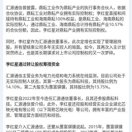
汇源通信曾披露，鼎耘工业作为鼎耘产业的执行事务合伙人，依据
合伙协议，鼎耘工业对鼎耘产业拥有实际控制权；李红星直接和间
接持有鼎耘工业和海南鼎耘100%权益，是鼎耘工业、海南鼎耘的
实际控制人，通过鼎耘工业、海南鼎耘合计持有鼎耘产业10.57%
的合伙份额，因此，李红星对鼎耘产业拥有实际控制权。
同时，李红星作为汇源通信董事长，此次定增也实现了管理层持
股，并有望结束公司多年无实控人的局面。如今，其再次入主计划
突然终止，也是其长期谋求对上市公司控制权的又一次梦碎。
李红星通过转让股权筹措资金
汇源通信主营业务为电力光缆和电力系统在线监测，目前公司处于
无实际控制人状态，其第一大股东为鼎耘科技，其持股比例为
14.10%，第二大股东为蕙富骐骥，其持股比例为13.75%。
李红星自2022年至今连任汇源通信董事长，且其还参股鼎耘科
技。汇源通信曾介绍，此外，李红星还控股和经营实业企业湖北芯
映光电有限公司（以下简称芯映光电）等公司，拥有丰富的产业投
资、管理运营方面经历和经验。
李红星介入汇源通信，还要从蕙富骐骥说起。2015年，蕙富骐骥