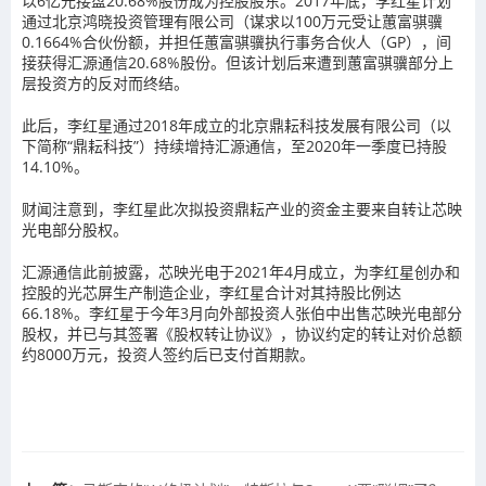
以6亿元接盘20.68%股份成为控股股东。2017年底，李红星计划
通过北京鸿晓投资管理有限公司（谋求以100万元受让蕙富骐骥
0.1664%合伙份额，并担任蕙富骐骥执行事务合伙人（GP），间
接获得汇源通信20.68%股份。但该计划后来遭到蕙富骐骥部分上
层投资方的反对而终结。
此后，李红星通过2018年成立的北京鼎耘科技发展有限公司（以
下简称“鼎耘科技”）持续增持汇源通信，至2020年一季度已持股
14.10%。
财闻注意到，李红星此次拟投资鼎耘产业的资金主要来自转让芯映
光电部分股权。
汇源通信此前披露，芯映光电于2021年4月成立，为李红星创办和
控股的光芯屏生产制造企业，李红星合计对其持股比例达
66.18%。李红星于今年3月向外部投资人张伯中出售芯映光电部分
股权，并已与其签署《股权转让协议》，协议约定的转让对价总额
约8000万元，投资人签约后已支付首期款。