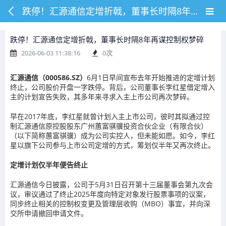
跌停！汇源通信定增折戟，董事长时隔8年再谋控制权梦碎
跌停！汇源通信定增折戟，董事长时隔8年再谋控制权梦碎
2026-06-03 11:38:16
0
次
汇源通信（000586.SZ）
6月1日早间宣布去年开始推进的定增计划
终止，公司股价开盘一字跌停。背后，公司董事长李红星借定增入
主的计划宣告失败，其多年来寻求入主上市公司再次梦碎。
早在2017年底，李红星就曾计划入主上市公司，彼时其拟通过控
制汇源通信原控股股东广州蕙富骐骥投资合伙企业（有限合伙）
（以下简称蕙富骐骥）成为公司实控人，但未能如愿。如今，李红
星以旗下公司参与上市公司定增的方式，筹划仅半年又再次终止。
定增计划仅半年便告终止
汇源通信今日披露，公司于5月31日召开第十三届董事会第九次会
议，审议通过了终止2025年度向特定对象发行股票事项的议案，
同步终止相关的控制权变更及管理层收购（MBO）事宜，并向深
交所申请撤回申请文件。