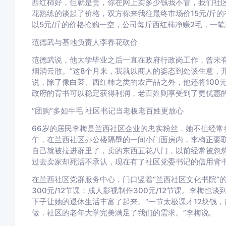
西红柿好，但就是贵，你在网上卖多少钱我不管，我们社区
花熟练的谈起了价格，双方你来我往最终市场价15元/斤的
以5元/斤的价格抢购一空，公司每斤西红柿净赚2毛，一
范德武与基地负责人李春花砍价
范德武说，他大学毕业之后一直在政府行政岗工作，曾未
烟消云散。“这8个月来，我就以商人的姿态到处谈生意，
说，除了像白菜、西红柿之类的农产品之外，他还将100
政府的背书可以稳定获得利润，老百姓则享受到了更优惠的
“团购”多如牛毛 社区书记当老板老百姓更放心
66岁的居民李梅是兰西社区企业的忠实粉丝，她不但经常
午，在兰西社区办公楼隔壁的一间小门面房内，李梅正要取
自己就被拉进群里了，卖的东西五花八门，以前经常被忽悠
过去卖家却死活不承认，现在有了社区党委书记的信用背
在兰西社区党群服务中心，门口竖着“兰西社区文化书院”的
300元/12节课；成人影视制作300元/12节课。李梅
下子让她的退休生活丰富了起来。“一节太极课才12块钱
做，社区的老年大学完美满足了我们的需求。”李梅说。