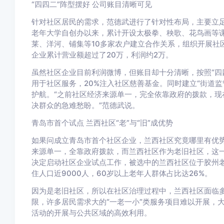
“四四二”阵型摆好 公司账目清晰可见
针对社区居民的需求，范德武进行了针对性布局，主要立
老年大学自创办以来，累计开设太极拳、秧歌、花鸟画等课
莱、洋河、铺集等10多家农户建立合作关系，组织开展社区
企业累计营业额超过了20万，利润约2万。
虽然社区企业目前利润微博，但账目却十分清晰，按照“四四
用于社区服务，20%注入社区慈善基金。同时建立“街道
护航。“之前社区经济来源单一，完全依靠政府的拨款，现
决群众的急难愁盼。”范德武说。
青岛市首个试点 兰西社区“老”与“旧”成优势
如果问成立青岛市首个社区企业，兰西社区究竟哪里有优势
来源单一，全靠政府拨款，而兰西社区作为老旧社区，这一
决定启动社区企业试点工作，被选中的兰西社区位于胶州老
住人口近9000人，60岁以上老年人群体占比达26%。
因为是老旧社区，所以在社区治理过程中，兰西社区面临
限，许多居民需求大的“一老一小”类服务项目难以开展，
活动的开展与公共区域的高效利用。