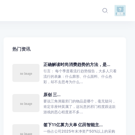
热门资讯
正确解读时尚消费趋势的方法，是...
引言： 每个季度看流行趋势报告，大多人只看
流行的表象：什么廓形、什么面料、什么色
彩，却不去思考为什么...
原创 三...
要说三角洲最邪门的物品是哪个，毫无疑问，
肯定非座钟莫属了，这玩意的邪门程度跟这款
游戏的恶心程度差不多...
签下11亿算力大单 亿田智能主...
一份占公司2025年末净资产50%以上的采购