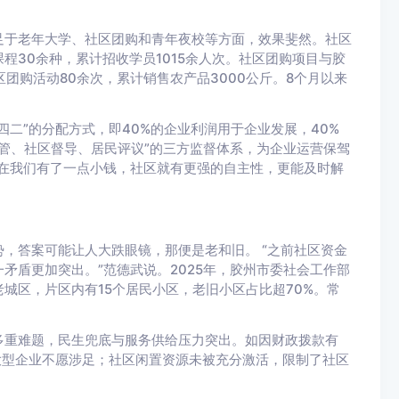
足于老年大学、社区团购和青年夜校等方面，效果斐然。社区
程30余种，累计招收学员1015余人次。社区团购项目与胶
团购活动80余次，累计销售农产品3000公斤。8个月以来
二”的分配方式，即40%的企业利润用于企业发展，40%
监管、社区督导、居民评议”的三方监督体系，为企业运营保驾
在我们有了一点小钱，社区就有更强的自主性，更能及时解
，答案可能让人大跌眼镜，那便是老和旧。 “之前社区资金
矛盾更加突出。”范德武说。2025年，胶州市委社会工作部
城区，片区内有15个居民小区，老旧小区占比超70%。常
多重难题，民生兜底与服务供给压力突出。如因财政拨款有
大型企业不愿涉足；社区闲置资源未被充分激活，限制了社区