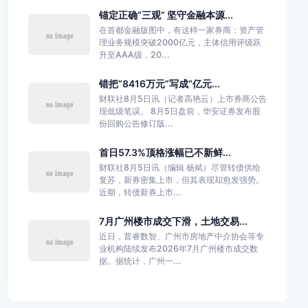
锚定正确“三观” 坚守金融本源...
在首都金融版图中，有这样一家券商：资产管
理业务规模突破2000亿元，主体信用评级跃
升至AAA级，20...
错把“8416万元”写成“亿元...
财联社8月5日讯（记者高艳云）上市券商公告
现低级笔误。 8月5日盘前，华安证券发布股
份回购公告修订版...
首日57.3%顶格涨幅已不新鲜...
财联社8月5日讯（编辑 杨斌）尽管转债供给
复苏，新券密集上市，但其表现却愈发强势。
近期，转债新券上市...
7月广州楼市成交下滑，土地交易...
近日，普睿数智、广州市房地产中介协会等专
业机构陆续发布2026年7月广州楼市成交数
据。据统计，广州一...