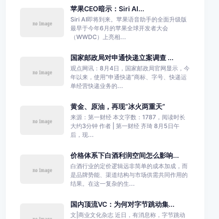
苹果CEO暗示：Siri AI...
Siri AI即将到来。苹果语音助手的全面升级版
最早于今年6月的苹果全球开发者大会
（WWDC）上亮相...
国家邮政局对申通快递立案调查 ...
观点网讯：8月4日，国家邮政局官网显示，今
年以来，使用“申通快递”商标、字号、快递运
单经营快递业务的...
黄金、原油，再现“冰火两重天”
来源：第一财经 本文字数：1787，阅读时长
大约3分钟 作者 | 第一财经 齐琦 8月5日午
后，现...
价格体系下白酒利润空间怎么影响...
白酒行业的定价逻辑远非简单的成本加成，而
是品牌势能、渠道结构与市场供需共同作用的
结果。在这一复杂的生...
国内顶流VC：为何对字节跳动集...
文|商业文化杂志 近日，有消息称，字节跳动