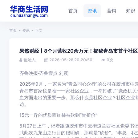
首页
资讯
营销
知识
首页
资讯
正文
果然财经丨8个月营收20余万元！揭秘青岛市首个社区
创始人
2026-05-28 20:20:50
0
次
齐鲁晚报·齐鲁壹点 刘震
2025年9月，一家名为“青岛同心众行”的公司在胶州市
青岛市首家也是唯一一家社区企业，一举打破了“党政机关
血方面走出的重要一步。那么什么是社区企业？社区企业都
访。
15元一斤的优质西红柿被砍到“骨折价”
5月27日上午，记者跟随胶州市中云街道兰西社区党委书
武此次九龙山之行目的很明确，那就是“砍价”。“李总，