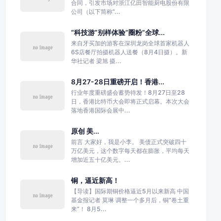
合同，引发市场对浙江亿田智能厨电股份有限
公司（以下简称“...
“科技游”别样体验“圈粉”全球...
来自牙买加的游客在深圳龙岗全球首家机器人
6S店餐厅拍摄机器人送餐（8月4日摄）。新
华社记者 梁旭 摄...
8月27-28日重磅开启！香港...
行业年度重磅盛会蓄势待发！8月27日至28
日，香港比特币大会即将正式启幕。本次大会
落地香港国际会展中...
原创 美...
前言 大家好，我是小李。 美债正式突破四十
万亿美元，这个数字每天都在膨胀，平均每天
增加近五十亿美元。...
铜，逼近新高！
【导读】国际期铜价格逼近5月以来新高 中国
基金报记者 莫琳 调整一个多月后，铜“卷土重
来”！ 8月5...