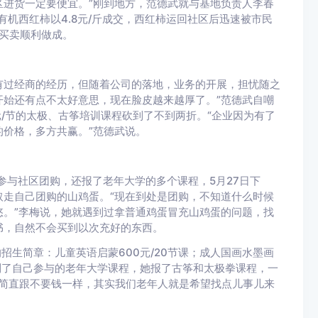
进货一定要便宜。”刚到地方，范德武就与基地负责人李春
有机西红柿以4.8元/斤成交，西红柿运回社区后迅速被市民
笔买卖顺利做成。
有过经商的经历，但随着公司的落地，业务的开展，担忧随之
开始还有点不太好意思，现在脸皮越来越厚了。”范德武自嘲
元/节的太极、古筝培训课程砍到了不到两折。“企业因为有了
价格，多方共赢。”范德武说。
参与社区团购，还报了老年大学的多个课程，5月27日下
走自己团购的山鸡蛋。“现在到处是团购，不知道什么时候
。”李梅说，她就遇到过拿普通鸡蛋冒充山鸡蛋的问题，找
书，自然不会买到以次充好的东西。
招生简章：儿童英语启蒙600元/20节课；成人国画水墨画
也谈到了自己参与的老年大学课程，她报了古筝和太极拳课程，一
，简直跟不要钱一样，其实我们老年人就是希望找点儿事儿来