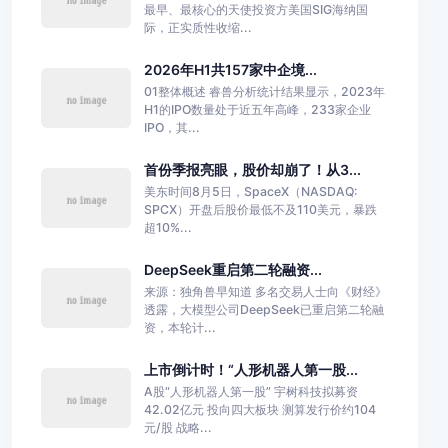
最早、最核心的天使投资方美国SIG海纳国
际，正实质性收缩...
2026年H1共157家中企境...
01整体概述 睿兽分析统计结果显示，2023年
H1的IPO数量处于近五年高峰，233家企业
IPO，其...
首份季报亮眼，股价却崩了！从3...
美东时间8月5日，SpaceX（NASDAQ:
SPCX）开盘后股价最低不及110美元，暴跌
超10%...
DeepSeek重启第二轮融资...
来源：独角兽早知道 多名交易人士向《财经》
透露，大模型公司DeepSeek已重启第二轮融
资，本轮计...
上市倒计时！“人形机器人第一股...
A股“人形机器人第一股” 宇树科技拟募资
42.02亿元 投向四大板块 测算发行价约104
元/股 战略...