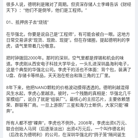
很多人说，德明利是赌对了周期。但资深存储人士李峰告诉《财经
天下》：“他们不是倒爷，他们是工程师。”
01、抵押房子去“烧钱”
在华强北，你要是说自己是“工程师”，有可能会被白一眼。这地方
日常交易讲求“现货、现款、现提”。但在存储圈，提起德明利的李
虎，语气里带着几分敬意。
把时钟拨回2000年。那时的深圳，空气里都是焊锡和机会的味
道。李虎刚从西安电子科技大学毕业，一头扎进深圳晶海利电子，
这是个典型的华强北公司。李虎干的活也不体面：背个包，装满了
U盘、存储卡等样品，天天泡在柜台和珠三角的工厂里。
8年下来，他把NAND颗粒的价格波动摸得透透的。德明利越混得
风生水起，李虎心里越凉。彼时，一个残酷的真相是：华强北几千
家模组厂，说白了就是“组装厂”。最核心的主控芯片，主要依赖慧
荣、群联等厂商。一旦上游原厂三星和海力士断供，大家只能“裸
奔”。
所有人都不想“裸奔”，李虎也不例外。2008年，李虎出资6万元、
联合创始人马珂（后逐渐淡出）出资4万元后，一个叫作德名利
（后改名为德明利）的公司，在深圳华强北的“鸽子笼”隔间诞生