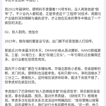
到2022年敲钟时，德明利手里攥着110项专利，没人再笑他是“倒
爷”了。不少业内人都知道，正是李虎这个“工程师”对技术、周期与
产业链的深刻理解与偏执坚守，才让他在后来的寒冬中做出了一个
疯狂的决定。
02、别人割肉，他加仓
2023年，做存储的要是没亏钱，出门都不好意思跟人打招呼。
那是近20年来最冷的冬天，DRAM价格从高点腰斩，NAND跌幅更
深。三星、SK海力士、美光“存储三巨头”，一年亏得比过去赚得还
多，全行业都在恐慌性甩货。
国内不少存储厂都在亏本赚吆喝，华强北那些小老板，资金链断的
断，关门的关。德明利也没能幸免，毛利只剩16%，净利润缩水了
三分之二。换做别人，这时候应该拼命砍单，能活下去就不错了，
但李虎却在疯狂扫货。
李虎践行了巴菲特的“别人恐惧我贪婪”的投资哲学：将巨额贸易现
金流，拿去锁晶圆、囤货。面对外界质疑，《财经天下》梳理发
现，李虎多次在投资关系交流活动中明确回应：“库存策略以按需
备货、动态调整为主，我们对行业有前瞻性布局。”这一把，他几