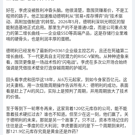
好在，李虎没被胜利冲昏头脑。他很清楚，靠囤货赚差价，不是工
程师的路子。他正加速推动德明利从“贸易+库存博弈”向“技术驱
动、高附加值制造”的转型。2026年5月，德明利深圳光明区的智
能制造基地正式启用。那里生产的不是普通U盘，而是公司重点发
力的第二增长曲线——企业级SSD等高端产品，这是存储行业里难
啃的硬骨头，也是利润丰厚的蛋糕。
德明利已经发布了最新的H3361企业级主控芯片，且还在死磕第二
增长曲线、下一代更具自主可控潜力的RISC-V架构。从种种迹象来
看，囤货更像是一场战术性的“闪电战”。李虎在多次公开场合始终
强调是凭借技术壁垒打造穿越周期的护城河。
回头看李虎和田华这18年，从6万元起家，到如今身家百亿元。这
对夫妻档，用一次极致周期操作告诉所有人：德明利的成功，表面
看是赶上了AI的风口，实际上是预判了周期，并用周期放大了技术
的价值。
至于等到下一轮寒冬再来，这家背着120亿元库存的公司，能不能
靠着技术硬扛过去？谁也不知道。但至少在这一刻，他们赢了。关
于德明利的未来，那就是另一个故事了。只不过，资本市场记住的
往往是这一季度的巨大利润；李虎要面对的是下一个周期到来时，
那121.9亿元库存究竟是黄金还是炸药？