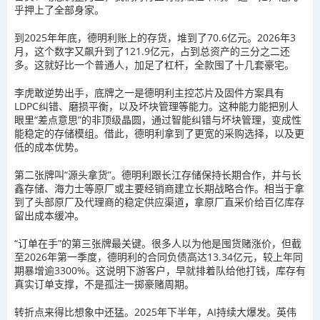
乎押上了全部身家。
到2025年年底，德明利账上的存货，堆到了70.6亿元。2026年3
月，这个数字又飙升到了121.9亿元，占到总资产的三分之二还
多。这就好比一个普通人，加足了杠杆，全款囤了十几套豪宅。
李虎敢逆势出手，底牌之一是德明利主控芯片及固件方案具有
LDPC纠错、磨损平衡，以及坏块管理等能力。这种能力能把别人
眼里“差点意思”的非顶级晶圆，通过智能纠错与坏块管理，变成性
能稳定的存储模组。借此，德明利拿到了更宽的采购选择，以及更
低的成本优势。
第二张牌叫“源头拿货”。德明利跟长江存储保持长期合作，并与长
鑫存储、海力士等原厂或主要经销商建立长期战略合作。相当于拿
到了头部原厂及代理商的稳定供应渠道
，
拿原厂直采价给百亿库存
留出成本缓冲。
“订单在手”的第三张牌最关键。很多人以为他是囤货赌涨价，但截
至2026年第一季度，德明利的合同负债高达13.34亿元，较上年同
期暴增逾3300%。这说明下游客户，早就排着队给他打钱，库存有
真实订单支撑，不是孤注一掷豪赌周期。
转折点来得比想象中还猛。2025年下半年，AI持续大爆发。英伟