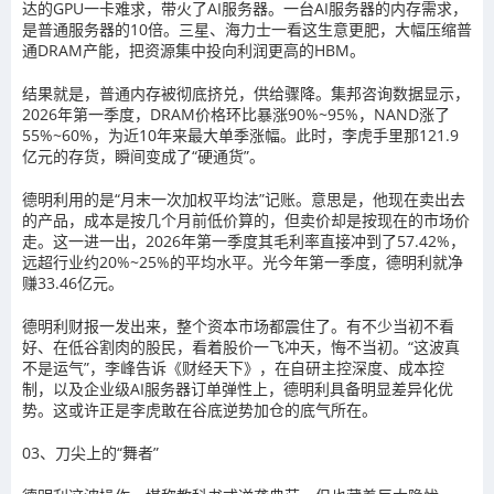
达的GPU一卡难求，带火了AI服务器。一台AI服务器的内存需求，
是普通服务器的10倍。三星、海力士一看这生意更肥，大幅压缩普
通DRAM产能，把资源集中投向利润更高的HBM。
结果就是，普通内存被彻底挤兑，供给骤降。集邦咨询数据显示，
2026年第一季度，DRAM价格环比暴涨90%~95%，NAND涨了
55%~60%，为近10年来最大单季涨幅。此时，李虎手里那121.9
亿元的存货，瞬间变成了“硬通货”。
德明利用的是“月末一次加权平均法”记账。意思是，他现在卖出去
的产品，成本是按几个月前低价算的，但卖价却是按现在的市场价
走。这一进一出，2026年第一季度其毛利率直接冲到了57.42%，
远超行业约20%~25%的平均水平。光今年第一季度，德明利就净
赚33.46亿元。
德明利财报一发出来，整个资本市场都震住了。有不少当初不看
好、在低谷割肉的股民，看着股价一飞冲天，悔不当初。“这波真
不是运气”，李峰告诉《财经天下》，在自研主控深度、成本控
制，以及企业级AI服务器订单弹性上，德明利具备明显差异化优
势。这或许正是李虎敢在谷底逆势加仓的底气所在。
03、刀尖上的“舞者”