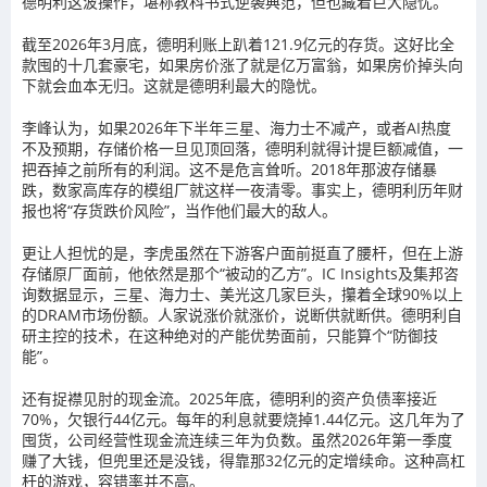
德明利这波操作，堪称教科书式逆袭典范，但也藏着巨大隐忧。
截至2026年3月底，德明利账上趴着121.9亿元的存货。这好比全
款囤的十几套豪宅，如果房价涨了就是亿万富翁，如果房价掉头向
下就会血本无归。这就是德明利最大的隐忧。
李峰认为，如果2026年下半年三星、海力士不减产，或者AI热度
不及预期，存储价格一旦见顶回落，德明利就得计提巨额减值，一
把吞掉之前所有的利润。这不是危言耸听。2018年那波存储暴
跌，数家高库存的模组厂就这样一夜清零。事实上，德明利历年财
报也将“存货跌价风险”，当作他们最大的敌人。
更让人担忧的是，李虎虽然在下游客户面前挺直了腰杆，但在上游
存储原厂面前，他依然是那个“被动的乙方”。IC Insights及集邦咨
询数据显示，三星、海力士、美光这几家巨头，攥着全球90%以上
的DRAM市场份额。人家说涨价就涨价，说断供就断供。德明利自
研主控的技术，在这种绝对的产能优势面前，只能算个“防御技
能”。
还有捉襟见肘的现金流。2025年底，德明利的资产负债率接近
70%，欠银行44亿元。每年的利息就要烧掉1.44亿元。这几年为了
囤货，公司经营性现金流连续三年为负数。虽然2026年第一季度
赚了大钱，但兜里还是没钱，得靠那32亿元的定增续命。这种高杠
杆的游戏，容错率并不高。