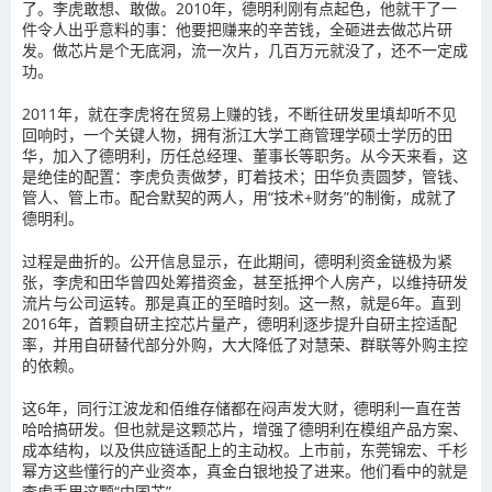
了。李虎敢想、敢做。2010年，德明利刚有点起色，他就干了一
件令人出乎意料的事：他要把赚来的辛苦钱，全砸进去做芯片研
发。做芯片是个无底洞，流一次片，几百万元就没了，还不一定成
功。
2011年，就在李虎将在贸易上赚的钱，不断往研发里填却听不见
回响时，一个关键人物，拥有浙江大学工商管理学硕士学历的田
华，加入了德明利，历任总经理、董事长等职务。从今天来看，这
是绝佳的配置：李虎负责做梦，盯着技术；田华负责圆梦，管钱、
管人、管上市。配合默契的两人，用“技术+财务”的制衡，成就了
德明利。
过程是曲折的。公开信息显示，在此期间，德明利资金链极为紧
张，李虎和田华曾四处筹措资金，甚至抵押个人房产，以维持研发
流片与公司运转。那是真正的至暗时刻。这一熬，就是6年。直到
2016年，首颗自研主控芯片量产，德明利逐步提升自研主控适配
率，并用自研替代部分外购，大大降低了对慧荣、群联等外购主控
的依赖。
这6年，同行江波龙和佰维存储都在闷声发大财，德明利一直在苦
哈哈搞研发。但也就是这颗芯片，增强了德明利在模组产品方案、
成本结构，以及供应链适配上的主动权。上市前，东莞锦宏、千杉
幂方这些懂行的产业资本，真金白银地投了进来。他们看中的就是
李虎手里这颗“中国芯”。