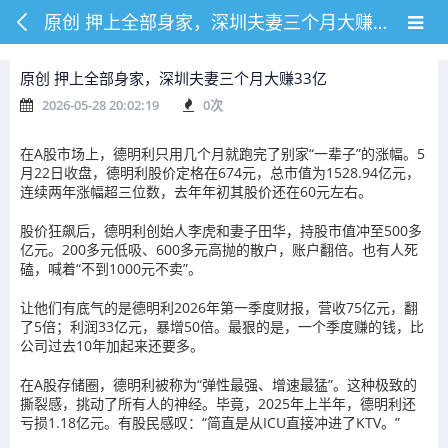
原创 押上全部身家，深圳夫妻三个月大赚33亿
原创 押上全部身家，深圳夫妻三个月大赚33亿
2026-05-28 20:02:19
0
次
在A股市场上，德明利只用几个月就跑完了别家“一辈子”的涨幅。5
月22日收盘，德明利股价定格在674元，总市值为1528.94亿元，
连续两年涨幅超三位数，去年年初其股价还在60元左右。
股价狂飙后，德明利创始人李虎和妻子田华，持股市值冲至500多
亿元。200多元低吸、600多元高抛的散户，账户翻倍。也有人死
磕，喊着“不到1000元不卖”。
让他们有底气的是德明利2026年第一季度财报，营收75亿元，翻
了5倍；利润33亿元，暴增50倍。最狠的是，一个季度赚的钱，比
公司过去10年加起来还要多。
在A股存储圈，德明利被称为“弹性最强、增速最猛”。这种极致的
撕裂感，挑动了所有人的神经。毕竟，2025年上半年，德明利还
亏损1.18亿元。有股民感叹：“简直是从ICU直接冲进了KTV。”