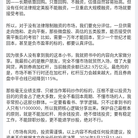
因——长期依靠回购。只靠回购、不融资，估值自然容易抬高。但
没有任何法律规定美股不能融资，一旦重启大规模融资，市场就要
接受考验。
所以，对于没有法律限制融资的市场，我们要充分评估，一旦供需
走向饱和、走向平衡，那些微盘股、高估的五类股票，能否接受供
需平衡后的考验？比如，需要一万年才能回本，至少一个世纪才能
回本，甚至是负市盈率的标的，都要认真评估。
因为很多人没有拿到我的这本小书，我就把书中的内容向大家做分
享。我最担心的是散户朋友，完全不懂市场就贸然入场，借了大量
网贷，再到券商加杠杆，当前融资余额已达2.9万亿元。最危险的
是，市场不断下行时还在加杠杆，杠杆压力会越来越大，而且券商
盘中平仓线已经降到115%。
那些毫无业绩支撑、只被当作筹码炒作的标的，压根不是以投资为
目的的资金占了绝大多数，完全不看回本周期、不懂市场的人，我
非常担心这部分群体。一定要看看书、学学逻辑。只不过拿到书的
人只有1/1000000，所以我把核心逻辑分享出来。保护自己最根本
的原则，就是不能加杠杆、用余钱投资、绝不借钱投资；要有稳定
工作，不能辞职炒股，更不能退学炒股，绝对不行。
（（市场有风险，投资需谨慎，以上内容不构成任何投资建议，投
资者不应根据本文作出任何投资决策。2026年5月27日11:46)