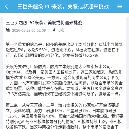
三巨头超级IPO来袭，美股或将迎来挑战
三巨头超级IPO来袭，美股或将迎来挑战
2026-05-28 00:52:09
0
次
第一个重要的信息是，隔夜的美股出现了剧烈分化：费城半导体暴
涨超过5%，收涨5.53%；道指则下跌，AI板块在狂飙，道指在下
行，市场出现明显的结构分化。金龙指数微涨0.57%。
美股将要进行巨额融资，融资主体分别是太空探索技术公司、
OpenAI，以及另一家美国人工智能公司。这三家加起来，融资规
模将达到1000亿美元。一方面，这会刺激现有的同类公司；但另
一方面，也有可能引发整个美股的流动性问题，以及全市场的资金
重新配置，这种可能性是存在的。要知道，美股虹吸全球资金高达
17.5万亿美元，而我们现在已经将这个渠道切断了，这是第一点。
第二点，从今天开始，三星、海力士相关的16家杠杆基金将要成
立。受此影响，海力士暴涨13%，三星暴涨7%，日本股市暴涨
1.26%，韩国股市暴涨4.8%，资金也被韩国市场大幅虹吸。我们要
特别小心AI与非AI板块极端分化的情况：AI板块持续上涨，非AI板
块普遍下跌。当这种两极分化走到极致时，整个市场的强度会下