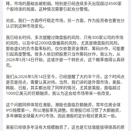
降，市场的基础会被削弱。特别是已经连续多天出现超过4500家
个股待涨的局面，这种情况需要引起充分警惕。
对此，我们一方面呼吁稳定市场，另一方面，作为投资者也要充分
认识到这种市场变化。
我已经长时间、多次提醒过微盘股的风险、只有300家公司的市场
的风险，以及中证2000估值偏高的风险，尤其是微盘股的风险。
那些虚幻的负市盈率标的，仅仅依靠资金博弈、筹码炒作，可能要
引起高度警惕。很多人依旧把股票只当作筹码炒作，我认为，从
2026年5月14日开始，这或许是一个转折点，这个概率值得认真研
究。
我们从2026年5月14日至今，已经提醒了大约半个月，这个时间点
是否是拐点，需要认真对待。当然，我们讲的是外围市场，美股、
韩股、日股，其实都出现了同样的情况，尤其是美股，面临超过
1000亿美元的巨额融资，我认为这会给市场带来一些改变。
这个问题同样体现在港股，港股也面临巨额融资，常年位居全球
IPO规模第一，所以港股率先调整。但港股已经习惯了大额融资，
多年蝉联全球最大IPO市场，因此港股的定价相对更真实一些。
美股已经很多年没有大规模融资了，这也是它估值能拔得很高的原