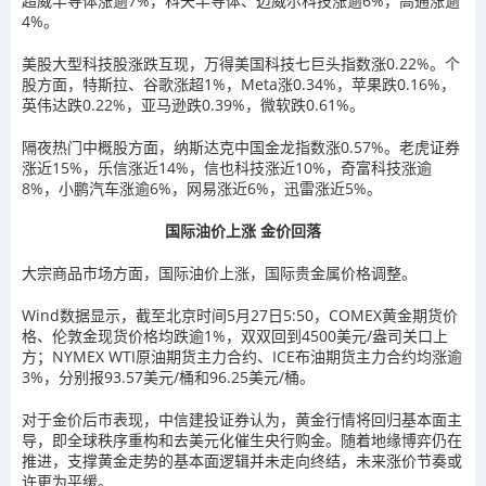
超威半导体涨逾7%，科天半导体、迈威尔科技涨逾6%，高通涨逾
4%。
美股大型科技股涨跌互现，万得美国科技七巨头指数涨0.22%。个
股方面，特斯拉、谷歌涨超1%，Meta涨0.34%，苹果跌0.16%，
英伟达跌0.22%，亚马逊跌0.39%，微软跌0.61%。
隔夜热门中概股方面，纳斯达克中国金龙指数涨0.57%。老虎证券
涨近15%，乐信涨近14%，信也科技涨近10%，奇富科技涨逾
8%，小鹏汽车涨逾6%，网易涨近6%，迅雷涨近5%。
国际油价上涨 金价回落
大宗商品市场方面，国际油价上涨，国际贵金属价格调整。
Wind数据显示，截至北京时间5月27日5:50，COMEX黄金期货价
格、伦敦金现货价格均跌逾1%，双双回到4500美元/盎司关口上
方；NYMEX WTI原油期货主力合约、ICE布油期货主力合约均涨逾
3%，分别报93.57美元/桶和96.25美元/桶。
对于金价后市表现，中信建投证券认为，黄金行情将回归基本面主
导，即全球秩序重构和去美元化催生央行购金。随着地缘博弈仍在
推进，支撑黄金走势的基本面逻辑并未走向终结，未来涨价节奏或
许更为平缓。