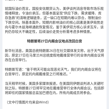
就国际油价而言，国投安信期货认为，美伊谈判消息导致市场乐观
情绪释放，令油价承压，但基本面呈现“供应下跌、需求缓降、库
存急跌”的清晰逻辑链条，这一缺口在短期内难以弥合，限制油价
下跌空间。除基本面外，短期内影响油价的核心因素是美伊局势走
向与霍尔木兹海峡通航恢复情况，鉴于美伊双方核心诉求互斥，谈
判仍存较大不确定性，后续油价走势分析需考虑多种情景。
特朗普将27日内阁会议地点改回白宫
新华社消息，美国总统特朗普26日在社交媒体发文称，出于天气原
因，原定27日在马里兰州总统度假地戴维营举行的全体内阁会议将
改在白宫举行。
特朗普写道：“鉴于明天可能出现恶劣天气，我们的内阁会议将在
白宫举行，原定的内阁戴维营之行将推迟。”
当天稍早时候，美国多家媒体报道，在美国同伊朗谈判进入关键时
刻之际，特朗普27日将罕见地在戴维营举行全体内阁会议。包括即
将卸任的国家情报总监加巴德在内，所有内阁成员将参会。
（文中行情图片均来自Wind）