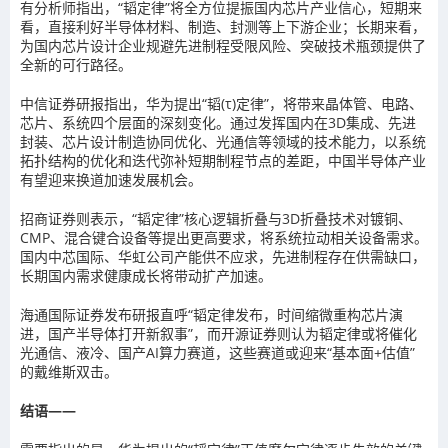
有分析师指出，“韬定律”将全方位提振国内芯片产业信心，短期来
看，直接利好半导体材料、制造、封测等上下游企业；长期来看，
为国内芯片设计企业规避先进制程受限风险、突破技术瓶颈提供了
全新的可行路径。
中信证券研报指出，华为提出“韬(τ)定律”，将带来晶体管、电路、
芯片、系统四个层面的深刻变化。通过发挥国内在3D集成、先进
封装、芯片设计制造协同优化、光通信等领域的技术能力，以系统
拓扑结构的优化和迭代弥补短期制程节点的差距，中国半导体产业
有望迎来换道加速发展机会。
招商证券则表示，“韬定律”核心逻辑折叠与3D折叠技术对镀铜、
CMP、混合键合设备等提出更高要求，将系统拉动相关设备需求。
国内中芯国际、华虹公司产能供不应求，先进制程存在供需缺口，
长期国内需求健康成长将带动扩产加速。
海通国际证券发布研报直呼“韬定律发布，时间缩微重构芯片演
进，国产半导体打开新叙事”，而开源证券则认为韬定律或将催化
光通信、液冷、国产AI算力赛道，这些赛道或迎来“基本面+估值”
的戴维斯双击。
结语——