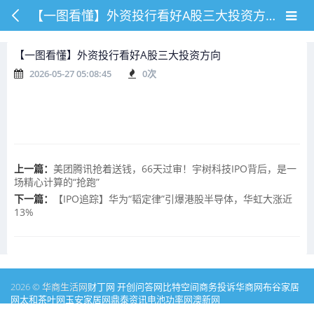
【一图看懂】外资投行看好A股三大投资方向
【一图看懂】外资投行看好A股三大投资方向
2026-05-27 05:08:45
0
次
上一篇：
美团腾讯抢着送钱，66天过审！宇树科技IPO背后，是一
场精心计算的“抢跑”
下一篇：
【IPO追踪】华为“韬定律”引爆港股半导体，华虹大涨近
13%
2026 © 华商生活网
财丁网
开创问答网
比特空间
商务投诉
华商网
布谷家居
网
太和茶叶网
玉安家居网
鼎泰资讯
电池功率网
澳新网