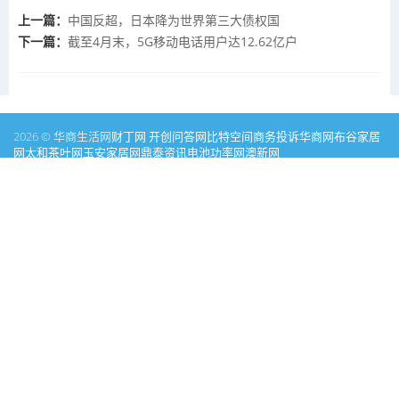
上一篇：
中国反超，日本降为世界第三大债权国
下一篇：
截至4月末，5G移动电话用户达12.62亿户
2026 © 华商生活网
财丁网
开创问答网
比特空间
商务投诉
华商网
布谷家居
网
太和茶叶网
玉安家居网
鼎泰资讯
电池功率网
澳新网