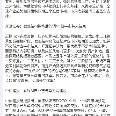
蓄势，叠加监管层持续推进防风险、强监管各项工作，有助于消化
过热情绪，为后续健康可持续的上行夯实基础。从微观流动性、全
球产业趋势和政策稳预期三个维度审视，市场底部区间具备坚实支
撑。
开源证券：微观结构拥挤后的消化 但牛市并未结束
近期市场连续调整，核心担忧来自微观结构拥挤。复盘历史上几轮
典型高拥挤阶段，微观结构恶化往往对应市场短期波动加大，但并
不必然对应牛市结束。开源证券认为，更大概率不是“科技退潮”，
而是科技内部切换，以及成长风格向更多“二次点火”资产扩散。当
前微观结构接近敏感区，本质上是牛市进入第三阶段的催化剂。牛
一买修复，牛二买重估，牛三买点火。进入牛三阶段后，市场不再
无差别奖励弹性资产，而是开始筛选真正具备盈利兑现和景气加速
度的方向。“二次点火”资产的核心是G与ΔG兼备：既有较高景气水
平，也有景气继续改善的斜率。换言之，市场正在从“买修复”，逐
步转向“买增长、买增长变化率”。
中信建投：看好AI产业链与算力网建设
中信建投研报指出，英伟达发布FY27Q1业绩，业绩超市场预期，
客户需求已从单纯GPU采购逐步转向涵盖交换、互联在内的全栈环
节。预计Vera Rubin机柜产品于3季度起批量交付，CPU、互联、
交换等环节价值量同步提升，未来AI基础设施升级将围绕全环节展