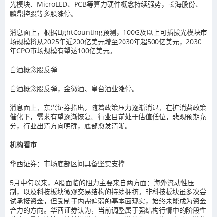
光模块、MicroLED、PCB等算力硬件概念持续强势，长海股份、
鹏鼎控股等多股涨停。
消息面上，根据LightCounting预测，100G及以上可插拔光模块市
场规模将从2025年近200亿美元增至2030年超500亿美元，2030
年CPO市场规模有望达100亿美元。
白酒概念股反弹
白酒概念股反弹，金徽酒、皇台酒业涨停。
消息面上，东兴证券指出，随着政策压力逐渐消退，在扩消费政策
催化下，需求有望逐渐恢复。行业目前处于估值低位，悲观预期充
分，行业出清方向明确，底部愈发清晰。
机构看市
华西证券：市场底部区间具备坚实支撑
5月中旬以来，A股面临的阻力主要来自两方面：海外流动性压
制，以及科技板块微观交易结构的持续拥挤。非科技板块虽多次尝
试承接资金，但受制于内需偏弱的基本面现实，始终未能成为资金
合力的方向。华西证券认为，当前调整属于强结构行情中的阶段性