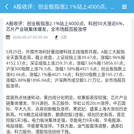
A股收评：创业板指涨2.1%站上4000点、科创50大涨近6%，芯片产业链集体爆发，全市场超百股涨停
A股收评：创业板指涨2.1%站上4000点、科创50大涨近6%，
芯片产业链集体爆发，全市场超百股涨停
2026-05-27 03:55:34
0
次
5月25日，外围市场利好叠加硬科技主线强势共振，A股三大股指
全天震荡走高，截止收盘，上证综指上涨39.67点，涨幅0.96%报
4152.57点；深证成指上涨259.31点，涨幅1.66%报15856.61点；
沪深300指数上涨76.5点，涨幅1.58%报4921.6点；创业板指数上
涨82.66点，涨幅2.1%报4021.16点；科创50指数上涨105.27点，
涨幅5.88%报1896.04点；沪深两市成交额3.21万亿，全市场超百
股涨停。
盘面热点快速轮动，黄白线分化明显，权重股表现较强；芯片产业
链集体爆发，华兴源创、东芯股份、华虹公司20cm涨停，中芯国
际、华大九天、兆易创新触及涨停，寒武纪、盛美上海大涨创历史
新高。PCB概念延续强势，鹏鼎控股2连板，续创历史新高，莲花
控股5天3板。电力板块集体走强，京能电力9天6板，华电能源、
电投绿能、华能蒙电涨停。下跌方面，油气股震荡调整，通源石
油、科力股份、潜能恒信纷纷下挫。