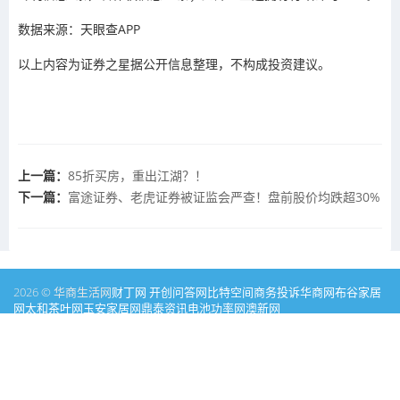
数据来源：天眼查APP
以上内容为证券之星据公开信息整理，不构成投资建议。
上一篇：
85折买房，重出江湖？！
下一篇：
富途证券、老虎证券被证监会严查！盘前股价均跌超30%
2026 © 华商生活网
财丁网
开创问答网
比特空间
商务投诉
华商网
布谷家居
网
太和茶叶网
玉安家居网
鼎泰资讯
电池功率网
澳新网