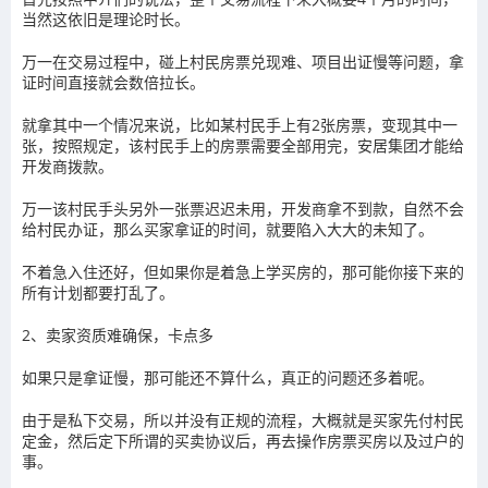
当然这依旧是理论时长。
万一在交易过程中，碰上村民房票兑现难、项目出证慢等问题，拿
证时间直接就会数倍拉长。
就拿其中一个情况来说，比如某村民手上有2张房票，变现其中一
张，按照规定，该村民手上的房票需要全部用完，安居集团才能给
开发商拨款。
万一该村民手头另外一张票迟迟未用，开发商拿不到款，自然不会
给村民办证，那么买家拿证的时间，就要陷入大大的未知了。
不着急入住还好，但如果你是着急上学买房的，那可能你接下来的
所有计划都要打乱了。
2、卖家资质难确保，卡点多
如果只是拿证慢，那可能还不算什么，真正的问题还多着呢。
由于是私下交易，所以并没有正规的流程，大概就是买家先付村民
定金，然后定下所谓的买卖协议后，再去操作房票买房以及过户的
事。