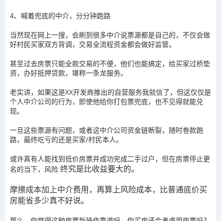
4、喊着兜底的中介，分分钟跑路
当然现在网上一搜，会刷到很多中介说票源都是自己的，不仅会做
好村民买家双方背调，交易全流程资金都会做好监管。
甚至过去房票只能全款交易的不便，他们也能搞定，给买家过桥垫
资，办好抵押贷款，堪称一条龙服务。
老实讲，如果这是XX开发商推出的自营服务我就信了，但这仅仅是
个人中介公司的行为，即使他给你打包票兜底，也不见得就能兑
现。
一旦这些票源有问题，或者这中介公司资金链断裂，随时卷款跑
路，最终吃亏的还是买家/村民本人。
或许真有人能找到低价房票并成功完成二手过户，但在房票停止更
终究是比收益要大的。
名的当下，风险
摩擦成本加上中介费用，再算上风险成本，比普通底价买
房能省多少真不好说。
那么，你觉得这种房票新操作靠谱吗，你买房还会考虑用房票吗？