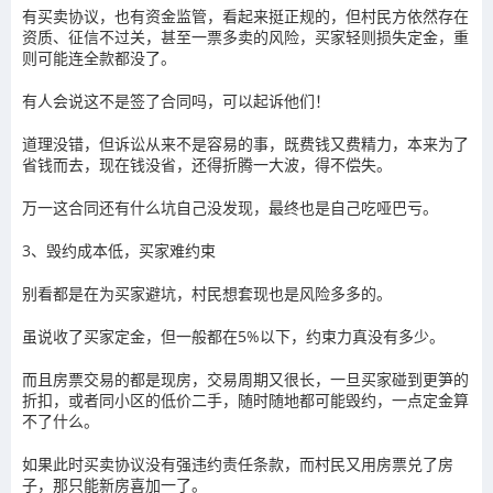
有买卖协议，也有资金监管，看起来挺正规的，但村民方依然存在
资质、征信不过关，甚至一票多卖的风险，买家轻则损失定金，重
则可能连全款都没了。
有人会说这不是签了合同吗，可以起诉他们！
道理没错，但诉讼从来不是容易的事，既费钱又费精力，本来为了
省钱而去，现在钱没省，还得折腾一大波，得不偿失。
万一这合同还有什么坑自己没发现，最终也是自己吃哑巴亏。
3、毁约成本低，买家难约束
别看都是在为买家避坑，村民想套现也是风险多多的。
虽说收了
买家定金，但一般都在5%以下，约束力真没有多少。
而且房票交易的都是现房，交易周期又很长，一旦买家碰到更笋的
折扣，或者同小区的低价二手，随时随地都可能毁约，一点定金算
不了什么。
如果此时买卖协议没有强违约责任条款，而村民又用房票兑了房
子，那只能新房喜加一了。