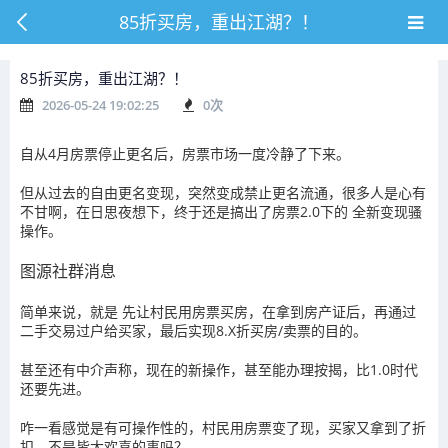
85折买房，重出江湖？！
85折买房，重出江湖？！
2026-05-24 19:02:25
0
次
自从4月房票停止更名后，房票市场一度冷静了下来。
但从过去的自由更名变现，突然变成禁止更名流通，很多人是心有
不甘啊，在日思夜想下，终于还是搞出了房票2.0下的
全新变现骚
操作
。
图源社群消息
简单来说，就是
先让村民用房票买房，在拿到房产证后，再通过
二手交易过户给买家，最后实现8.X折买房/卖票的目的。
甚至还有中介声称，现在的新操作，甚至能办理按揭，比1.0时代
还要先进。
咋一看感觉是有可操作性的，村民用房票变了现，买家又拿到了折
扣，不是皆大欢喜的事吗？