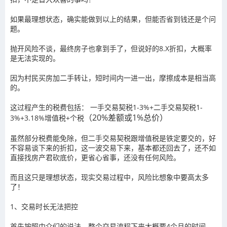
如果最理想状态，确实能做到以上的结果，但能否省到钱还是个问
题。
抛开风险不谈，最终房子也拿到手了，但说好的8.X折扣，大概率
是无法实现的。
因为村民买房加二手转让，短时间内一进一出，摩擦成本是相当高
的。
这过程产生的税费包括：
一手交易契税1-3%+二手交易契税1-
（20%差额或1%总价）
3%+3.18%增值税+个税
虽然部分税费能免除，但二手交易契税跟增值税是铁定要交的，好
不容易谈下来的折扣，这一波交易下来，基本都还回去了，还不如
直接找房产君砍底价，更省心省事，还没有任何风险。
而且这只是理想状态，现实交易过程中，风险比想象中要高太多
了！
1、交易时长无法把控
首先按照中介们的说法，整个交易流程下来大概要4个月的时间，