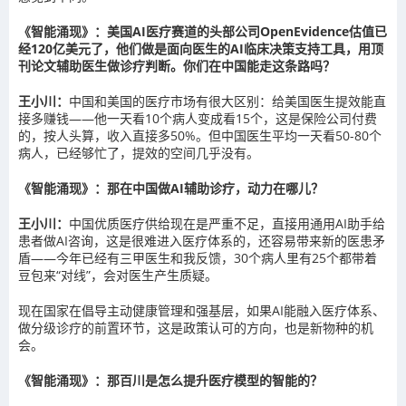
《智能涌现》：美国AI医疗赛道的头部公司OpenEvidence估值已
经120亿美元了，他们做是面向医生的AI临床决策支持工具，用顶
刊论文辅助医生做诊疗判断。你们在中国能走这条路吗？
王小川：
中国和美国的医疗市场有很大区别：给美国医生提效能直
接多赚钱——他一天看10个病人变成看15个，这是保险公司付费
的，按人头算，收入直接多50%。但中国医生平均一天看50-80个
病人，已经够忙了，提效的空间几乎没有。
《智能涌现》：那在中国做AI辅助诊疗，动力在哪儿？
王小川：
中国优质医疗供给现在是严重不足，直接用通用AI助手给
患者做AI咨询，这是很难进入医疗体系的，还容易带来新的医患矛
盾——今年已经有三甲医生和我反馈，30个病人里有25个都带着
豆包来“对线”，会对医生产生质疑。
现在国家在倡导主动健康管理和强基层，如果AI能融入医疗体系、
做分级诊疗的前置环节，这是政策认可的方向，也是新物种的机
会。
《智能涌现》：那百川是怎么提升医疗模型的智能的？