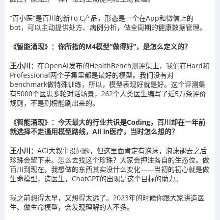
“百小医”是百川的新To C产品，形态是一个在App和微信上的
bot，可以主动提供处方、病例分析，做全周期的健康数据管理。
《智能涌现》：你所指的M4模型“做得好”，是怎么定义的？
王小川：
在OpenAI发布的HealthBench测评集上，我们在Hard和
Professional两个子集里都是最好的模型。我们没有对
benchmark做特殊训练，所以，模型表现好就是好。这个评测集
有5000个医患多轮对话场景，262个人类医生编写了近5万条评价
规则，不是刷榜能刷出来的。
《智能涌现》：今天最大的行业共识是Coding，百川却在一年前
就选择不走通用模型路线，All in医疗，当时怎么想的？
王小川：
AGI大叙事没问题，但这里面肯定有泡沫，泡沫褪去之后
珍珠会留下来。怎么去找这个珍珠？大家会押注各自的生态位。做
百川到现在，我想做的东西其实没什么变化——当初的初心就是做
生命模型，造医生，ChatGPT的出现是这个目标的助力。
我之前想得太早，又想得太远了。2023年的时候你跟大家讲造医
生、做生命模型，会发现理解的人不多。