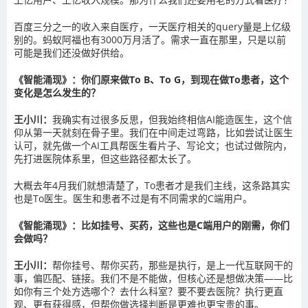
百度三分之一的收入来自医疗，一天医疗相关的query量是上亿级
别的。蚂蚁阿福也有3000万月活了。需求一直在那里，只是以前
可能是我们还没做好供给。
《智能涌现》：你们原来做To B、To G，到现在做To患者，这个
变化是怎么发生的？
王小川：
我确实有过很多反思，但我始终相信AI能造医生，这个信
仰从第一天就刻在骨子里。我们在中间走过弯路，比如尝试让医生
认可，就先做一个AI工具帮医生看片子、写论文；也试过做院内，
先打进医院体系里，但这些路径都太长了。
大概去年4月我们就想清楚了，To患者才是我们主线，这条路其实
也是To医生。医生和患者不过是有不同需求的C端用户。
《智能涌现》：比如挂号、买药，这些也是C端用户的刚需，你们
会做吗？
王小川：
帮你挂号、帮你买药，那些是执行，是上一代互联网干的
事，偏匹配、链接。我们不是不能做，但核心还是想做决策——比
如你有三个处方选哪个？去什么科室？要不要去医院？执行更直
观、更有获得感，但帮你做选择判断是更难也更宝贵的事。