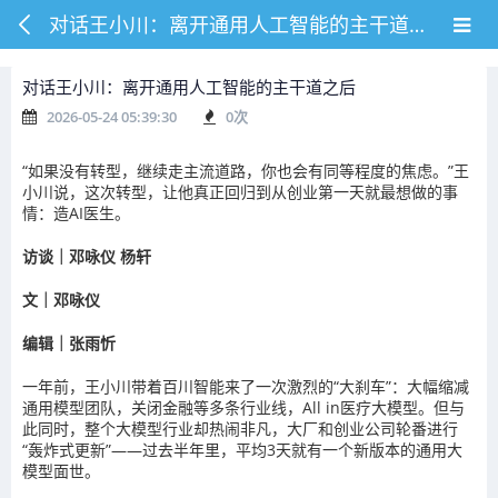
对话王小川：离开通用人工智能的主干道之后
对话王小川：离开通用人工智能的主干道之后
2026-05-24 05:39:30
0
次
“如果没有转型，继续走主流道路，你也会有同等程度的焦虑。”王
小川说，这次转型，让他真正回归到从创业第一天就最想做的事
情：造AI医生。
访谈｜邓咏仪 杨轩
文｜邓咏仪
编辑｜张雨忻
一年前，王小川带着百川智能来了一次激烈的“大刹车”：大幅缩减
通用模型团队，关闭金融等多条行业线，All in医疗大模型。但与
此同时，整个大模型行业却热闹非凡，大厂和创业公司轮番进行
“轰炸式更新”——过去半年里，平均3天就有一个新版本的通用大
模型面世。