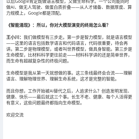
以后Google肯定既做语言模型，又做生命科学。一个公司能同时
做AI、做无人驾驶、做蛋白质折叠——从人才储备、数据厚度、算
力规模上，Google都是顶配。
《智能涌现》：所以，你对大模型演变的终局怎么看？
王小川：
我们做模型有三步走。第一步是智力模型，就是语言模型
——这里的语言包括数学语言和代码语言，代码很重要，待会再
讲。第二步是物理模型，或者叫世界模型，做具身智能。第三步是
生命模型，比材料科学更往前走——材料科学讲的还是简单世界，
而生命有超越复杂性的终极问题。
生命模型是我从第一天就想做的事。这三条线最终会合流——理解
语言、理解物理世界、理解生命系统，这才是完整的智能。
而且你想，工作开始被AI替代之后，人追求什么？创造发明发现、
健康、快乐——最后就这三个事。长生不老、健康、每个人活得更
有意义，这些问题最终都指向生命模型。
欢迎交流