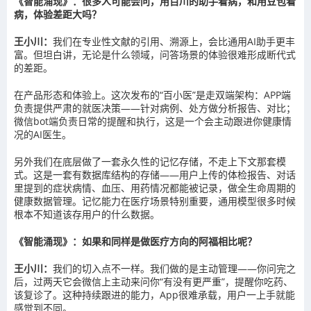
《智能涌现》：很多人可能会问，用百川的助手看病，和用豆包看
病，体验差距大吗？
王小川：
我们在专业性文献的引用、溯源上，会比通用AI助手更丰
富。但坦白讲，无论是什么领域，问答场景的体验很难形成断代式
的差距。
在产品形态和体验上。这次发布的“百小医”是走双端架构：APP端
负责提供严肃的就医决策——针对病例、处方做分析报告、对比；
微信bot端负责日常的提醒和执行，这是一个会主动跟进你健康情
况的AI医生。
另外我们在底层做了一套永久性的记忆存储，不走上下文那套模
式。这是一套有数据库结构的存储——用户上传的体检报告、对话
里提到的症状病情、血压、用药情况都能被记录，做全生命周期的
健康数据管理。记忆能力在医疗场景特别重要，通用模型很多时候
根本不知道该存用户的什么数据。
《智能涌现》：如果和同样是做医疗方向的阿福相比呢？
王小川：
我们的切入点不一样。我们做的是主动管理——你问完之
后，过两天它会微信上主动来问你“有没有更严重”，提醒你吃药、
该复诊了。这种持续跟进的能力，App很难承载，用户一上手就能
感觉到不同。