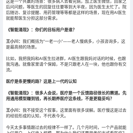
这是一个共赢的场景：很多病人去看完病，加上医生微信，回家之
后问问题，等医生的回复往往要等到大半夜，因为医生太忙了。院
后随访、复诊提醒、用药管理等等都是这样的场景，现在用AI医生
就能帮医生分担这部分需求。
《智能涌现》：你们的目标用户是谁？
王小川：
我们概括为“一老一小”——老人慢病多，小孩咨询多，这
是最高频的场景。
比如，我把我妈和AI医生拉进群，AI医生跟我妈对话的时候，也跟
我沟通。就像家里请个保姆，不是只跟老人在一块，他也跟你有交
流。
医疗是条更慢的路？这是上一代的认知
《智能涌现》：很多人会说，医疗是一个反馈路径很长的赛道。先
用通用模型赚到钱，再长期养医疗这条线，不是更稳妥吗？
王小川：
我不接受这个叙事，这里面有很多误解。医疗慢这是过去
的经验形成的认知，不代表今天。
今天太多事情跟过去的规律不一样了。几个月时间，一个产品就能
上亿用户、上亿收入规模。那为什么我们还要用老的方式看医疗？