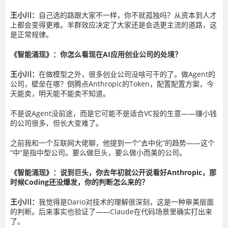
王小川：
自己选的路跟大家不一样，你不就孤独吗？从资本到人才
上都会变得更难。羊群效应决定了大家还是会选更主流的道路，这
是正常规律。
《智能涌现》：你怎么看现在AI应用创业公司的处境？
王小川：
在做模型之外，很多创业公司没啥可干的了。做Agent的
公司，壁垒在哪？倒腾点Anthropic的Token，配置配置方案，今
天能卖，明天能不能卖不知道。
不是说Agent没前途，而是它可能不是适合VC投的生意——赚小钱
的公司很多，但长大变难了。
之前我和一个互联网大佬聊，他提到一个”去中化”的趋势——这个
“中”是指中型公司。要么做巨头，要么做小而美的公司。
《智能涌现》：说到巨头，你去年初就公开说看好Anthropic，那
时候Coding还没爆发，你的判断怎么来的？
王小川：
我觉得是Dario对技术的理解很深刻，这是一种审美层面
的判断。后来事实也验证了——Claude在代码场景里确实打出来
了。