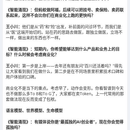
《智能涌现》：但蚂蚁做阿福，后续可以把挂号、卖保险、卖药联
系起来，这样不会比你们在商业化上跑的更快吗？
王小川：
他们是从“药”和“险”出发，补前面的问诊环节，而我们是
从“医”这端开始切的。站在药的思路去做医，跟独立做医，立场不
一样，做出来的东西也不一样。
《智能涌现》：短期内，你希望能够达到什么产品和业务上的目
标？什么时候会考虑商业化？
王小川：
第一步是上岸——去年还有朋友问“百川还活着吗？”得先
让大家看到我们在做什么，第二步是在不同场景里积累技术口碑和
用户体验的口碑。
商业化不是当下的重点。考虑早了，动作会变形。你看智谱到今天
也不做那么多To B和To G了，大家都在卖Token。上一代常用的那
套做法现在反而变成了包袱。
语言模型、世界模型、生命模型
《智能涌现》：有媒体说你是“最孤独的AI创业者”，现在你会觉得
孤独吗？