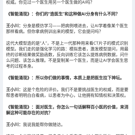
权威。你见过一个医生用另一个医生做的AI吗？
《智能涌现》：你们的“造医生”和这种做AI分身有什么不同？
王小川：
分身是模仿学习——把病例喂进去，让AI学着像某个医生
那样看病。但你拿病例训出来的模型，它会提问吗？
这代大模型造的是“人”，不是上一代那种用来看CT片子的模式识别
模型。我们走的是强化学习的路：模拟患者，激发模型提问，用最
终的诊断结果做奖励函数，反向训练它该怎么提炼病例数据，问什
么问题、该怎么推理。不是复制某一个医生，而是让AI学会医生思
考的过程本身。
《智能涌现》：所以你们做的事情，本质上是把医生拉下神坛。
王小川：
这是个危险的评价。我们不是要挑战医生的权威，而是要
帮患者明明白白看病，以患者为中心，让他拥有知情权和决策权。
《智能涌现》：面对医生，你怎么一句话解释百小医的价值，来消
解这种可能存在的对抗？
王小川：
我说我能帮你做随访。