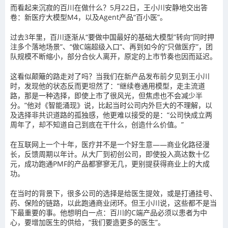
而看起来沉寂的百川在做什么？5月22日，王小川安静地交出答
卷：新医疗大模型M4，以及Agent产品“百小医”。
过去3年里，百川逐渐从“要做中国最好的基础大模型”转向“同时押
注多个落地场景”、“做C端超级入口”、再到如今的“只做医疗”，团
队规模不断缩小，部分合伙人离开，原定的上市节奏也因而延迟。
这看似颠簸的路走对了吗？当我们在新产品发布前夕见到王小川
时，发现他的状态反而更坦然了：“继续卷通用模型，走主流道
路，那是一种选择，即使上市了很风光，但焦虑也不会减少半
分。”他对《智能涌现》说，比起当时公司内外巨大的不理解，以
及选择非共识道路的孤独感，他更难以接受的是：“公司快成立两
周年了，却不知道自己到底在干什么，创造什么价值。”
在互联网上一个十年，医疗并不是一个好生意——商业化路径漫
长，反馈周期以年计。从大厂到初创公司，即使投入高达数十亿
元，成功跑通PMF的产品都寥寥无几，更别提获得商业上的大成
功。
在当时的背景下，很多公司的选择是给医生提效，或是打通挂号、
药、保险的链路，以此跑通商业闭环。但王小川说，这些都不是当
下最重要的事。他想明白一点：百川的C端产品必须以患者为中
心，要增加医生的供给，“我们要造更多的医生”。