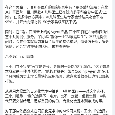
在这个思路下，百川在医疗的B端场景中有了更多落地进展：在北
京儿童医院，百川两款AI儿科医生已在院内多学科会诊中正式“上
岗”。在很多诊疗方案中，AI儿科医生与专家会诊结果吻合率达
95%，并开始向河北省150余家县级医院下沉。
同时，在C端，百川新上线的Agent产品“百小医”则在App和微信生
态中共同提供服务。“百小医”就像一个“AI家庭医生”，不只是提供
问答，会在患者就医前准备给医生的病情梳理，做处方分析，管理
病例，还会定时提醒你吃药、做检查等等。
△图源：百川智能
王小川并不接受“医疗是更长、更慢的一条路”这个观点。“这个想法
本身就是一种时代惯性。”他的逻辑是：如果Coding Agent能在几
个月内成为史上增长最快的应用场景，就意味着很多旧边界已经被
打破。
从通用大模型的白热化竞争中抽身，All in医疗——对这个选择，
王小川坦承，“我的选择不一定对，也不一定错，但我觉得，AI时
代只要交付给用户足够重要的价值，商业化会是水到渠成的事。”
对于那些依然身处在同质化竞争中的AI公司来说，王小川的选择，