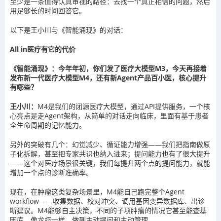
至少是一条值得认真审视的路径：去找一个真正相信的问题，然后
用足够长的时间回答它。
以下是王小川与《智能涌现》的对话：
All in医疗有它的代价
《智能涌现》：今年年初，你们发了医疗大模型M3，今天再接着
发布新一代医疗大模型M4，还有新Agent产品百小医，核心提升
有哪些？
王小川：
M4是我们的闭源医疗大模型，通过API提供服务，一个核
心亮点是走Agent架构，从简单的对话走向临床，里面有基于患者
全生命周期的记忆能力。
另外的突破有几个：幻觉减少、循证能力增强——我们把指南做原
子化拆解，甚至把专家共识也纳入进来；提问能力也有了很大提升
——这个对医疗场景很关键，我们每提升两个点的提问能力，就能
增加一个点的诊断准确率。
现在，在肿瘤这类复杂场景里，M4能自己跑完整个Agent
workflow——收集数据、校对冲突、调用基因变异数据库、出诊
断建议。M4能够自主决策，不同的子项肿瘤的情况它甚至能查基
因库，像龙虾一样，做到主动提问和主动管理。