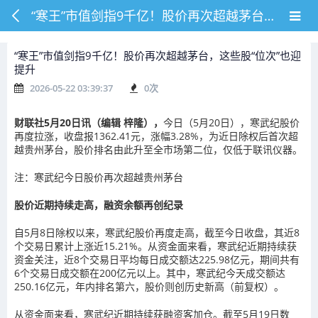
“寒王”市值剑指9千亿！股价再次超越茅台，这些股“位次”也迎提升
“寒王”市值剑指9千亿！股价再次超越茅台，这些股“位次”也迎
提升
2026-05-22 03:39:37
0
次
财联社5月20日讯（编辑 梓隆），
今日（5月20日），寒武纪股价
再度拉涨，
收盘
报1362.41元，涨幅3.28%，为近日除权后首次超
越贵州茅台，股价排名由此升至全市场第二位，仅低于联讯仪器。
注：寒武纪今日股价再次超越贵州茅台
股价近期持续走高，
融资余额
再创纪录
自5月8日除权以来，寒武纪股价再度走高，截至今日收盘，其近8
个交易日累计上涨近15.21%。从资金面来看，寒武纪近期持续获
资金关注，近8个交易日平均每日成交额达225.98亿元，期间共有
6个交易日成交额在200亿元以上。其中，寒武纪今天成交额达
250.16亿元，年内排名第六，股价则创历史新高（
前复权
）。
从资金面来看，寒武纪近期持续获融资客
加仓
。截至5月19日数