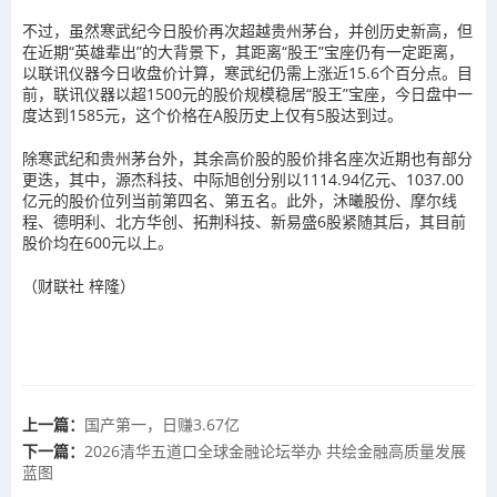
不过，虽然寒武纪今日股价再次超越贵州茅台，并创历史新高，但
在近期“英雄辈出”的大背景下，其距离“股王”宝座仍有一定距离，
以联讯仪器今日收盘价计算，寒武纪仍需上涨近15.6个百分点。目
前，联讯仪器以超1500元的股价规模稳居“股王”宝座，今日盘中一
度达到1585元，这个价格在
A股
历史上仅有5股达到过。
除寒武纪和贵州茅台外，其余高价股的股价排名座次近期也有部分
更迭，其中，
源杰科技
、
中际旭创
分别以1114.94亿元、1037.00
亿元的股价位列当前第四名、第五名。此外，沐曦股份、摩尔线
程、德明利、
北方华创
、拓荆科技、新易盛6股紧随其后，其目前
股价均在600元以上。
（财联社 梓隆）
上一篇：
国产第一，日赚3.67亿
下一篇：
2026清华五道口全球金融论坛举办 共绘金融高质量发展
蓝图