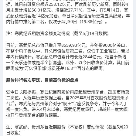
据，其目前融资余额近258.12亿元，再度刷新历史新高，同时较4
月末累计增长56.01亿元，增幅近27.71%。其中，在5月14日，寒
武纪获融资客近14亿元加仓，单日净买额位居历史第五高纪录，年
内行情中排列第二名，仅次于4月30日（19.38亿元）。
注：寒武纪近期融资余额变动情况（截至5月19日数据）
目前，寒武纪总市值已攀升至8559.93亿元，并剑指9000亿关口，
在整个电子板块中，其总市值位居第二名，仅低于
工业富联
。若以
年内行情统计，寒武纪总市值累计增长近2844亿元，相当于新增
一个
天孚通信
或是半个
新易盛
。此外，以今日
收盘价
计算，其目前
距离成为“万亿俱乐部”成员还差16.8个百分点的距离。
股价排行名次更迭，目前高价标的盘点
受今日长阳提振，寒武纪目前股价再度超越贵州茅台，跃居市场第
二高位。从近年历史数据上看，自2025年8月首次股价超越贵州茅
台后，寒武纪与贵州茅台对于“股王”宝座反复争夺，并于今年2月
初一度告负。进入4月末以来，寒武纪再度重归，超越并一度大幅
拉开与贵州茅台的股价距离。
注：寒武纪、贵州茅台近期股价（不
复权
）变动情况（截至5月20
日收盘）