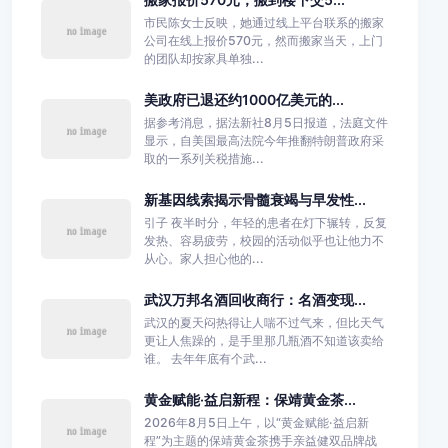
市民陈女士反映，她通过线上平台联系的搬家
公司在线上报价570元，然而搬家当天，上门
的团队却按家具单独...
美政府已退还约1000亿美元的...
据参考消息，据法新社8月5日报道，法庭文件
显示，自美国最高法院今年推翻特朗普政府采
取的一系列关税措施...
新基因线索揭示骨髓衰竭与早发性...
引子 夜半时分，年轻的患者在灯下辗转，反复
发热、容易疲劳，校园的活动似乎也让他力不
从心。家人担心他的...
武汉万邦名酒回收商行：名酒变现...
武汉的夏天闷热得让人喘不过气来，但比天气
更让人焦躁的，是手里那几瓶酒不知道该卖给
谁。 去年年底有个武...
黄金赋能·益启新程：保靖黄金茶...
2026年8月5日上午，以“黄金赋能·益启新
程”为主题的保靖黄金茶携手亲益健双品牌战