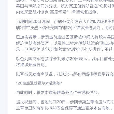
美国与伊朗之间的分歧。该方案正值特朗普在“恢复对伊
内塔尼亚胡对谈判“高度怀疑”，希望恢复战争。
当地时间20日晚间，伊朗外交部发言人巴加埃就伊美
朗将在“强烈不信任美国”的情况下继续推进谈判，同时
巴加埃表示，伊朗当前通过巴基斯坦中间人持续与美
解冻伊朗海外资产，以及停止针对伊朗航运的“海上劫
录，但伊朗仍以“认真和善意”态度推进外交进程，不过
以色列国防军总参谋长扎米尔20日表示，以军目前处
将继续开展行动。
以军当天发表声明说，扎米尔与所有师级指挥官举行会
“26艘船通过霍尔木兹海峡”
与此同时，霍尔木兹海峡局势也传来缓和信号。
据央视新闻，当地时间20日，伊朗伊斯兰革命卫队海军
兰革命卫队海军协调和安全保障下通过霍尔木兹海峡，