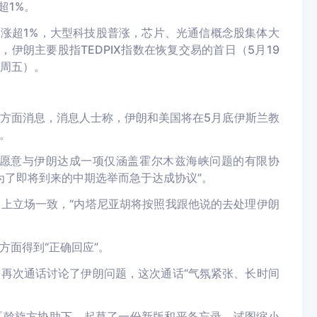
超1%。
均涨超1%，大型科技股普涨，芯片、光通信概念股集体大
，伊朗主要股指TEDPIX指数在恢复交易的首日（5月19
、周五）。
伯方面消息，消息人士称，伊朗和美国将在5月底伊斯兰教
。
否愿意与伊朗达成一项仅涵盖霍尔木兹海峡问题的有限协
会为了即将到来的中期选举而急于达成协议”。
上立场一致，“内塔尼亚胡将按照我跟他说的去处理伊朗
方面得到“正确回应”。
再次通话讨论了伊朗问题，这次通话“气氛紧张、长时间
区斡旋方协助下，起草了一份新版和平备忘录，试图缩小