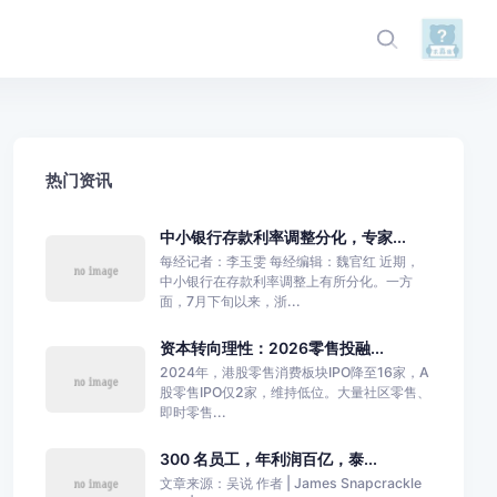
热门资讯
中小银行存款利率调整分化，专家...
每经记者：李玉雯 每经编辑：魏官红 近期，
中小银行在存款利率调整上有所分化。一方
面，7月下旬以来，浙...
资本转向理性：2026零售投融...
2024年，港股零售消费板块IPO降至16家，A
股零售IPO仅2家，维持低位。大量社区零售、
即时零售...
300 名员工，年利润百亿，泰...
文章来源：吴说 作者 | James Snapcrackle