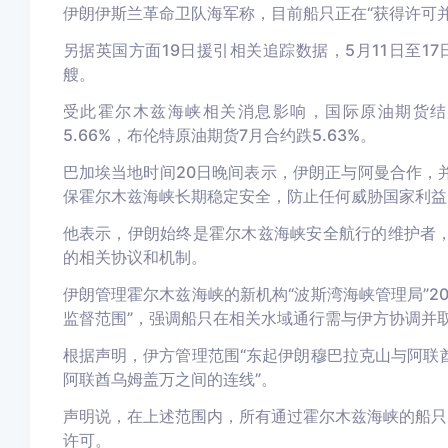
伊朗伊斯兰革命卫队海军称，目前船只正在“获得许可
另据英国方面19日援引相关追踪数据，5月11日至1
艘。
受此霍尔木兹海峡相关消息影响，国际原油期货结算
5.66%，布伦特原油期货7月合约跌5.63%。
巴加埃当地时间20日晚间表示，伊朗正与阿曼合作，
保霍尔木兹海峡长期稳定安全，防止任何威胁国家利益
他表示，伊朗始终是霍尔木兹海峡安全航行的维护者
的相关协议和机制。
伊朗管理霍尔木兹海峡的新机构“波斯湾海峡管理局”2
监督范围”，强调船只在相关水域通行需与伊方协调并
根据声明，伊方管理范围“东起伊朗穆巴拉克山与阿联
阿联酋乌姆盖万之间的连线”。
声明说，在上述范围内，所有通过霍尔木兹海峡的船只
许可。