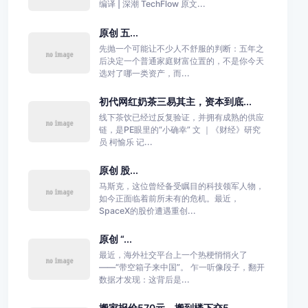
编译 | 深潮 TechFlow 原文...
原创 五...
先抛一个可能让不少人不舒服的判断：五年之
后决定一个普通家庭财富位置的，不是你今天
选对了哪一类资产，而...
初代网红奶茶三易其主，资本到底...
线下茶饮已经过反复验证，并拥有成熟的供应
链，是PE眼里的“小确幸” 文 ｜《财经》研究
员 柯愉乐 记...
原创 股...
马斯克，这位曾经备受瞩目的科技领军人物，
如今正面临着前所未有的危机。最近，
SpaceX的股价遭遇重创...
原创 “...
最近，海外社交平台上一个热梗悄悄火了
——“带空箱子来中国”。 乍一听像段子，翻开
数据才发现：这背后是...
搬家报价570元，搬到楼下交5...