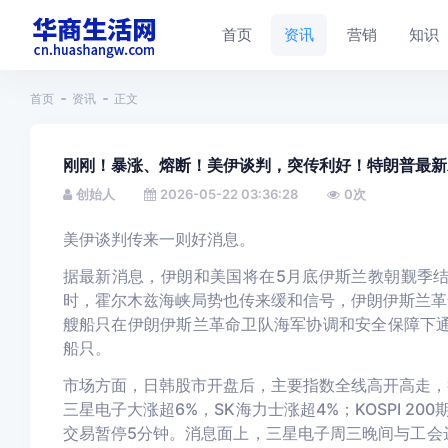
首页
资讯
营销
知识
首页
资讯
正文
刚刚！暴涨、熔断！美伊谈判，突传利好！特朗普最新
创始人
2026-05-22 03:36:28
0
次
美伊谈判传来一则好消息。
据最新消息，伊朗和美国将在5月底伊斯兰教朝觐季
时，霍尔木兹海峡局势也传来缓和信号，伊朗伊斯兰革命
艘船只在伊朗伊斯兰革命卫队海军协调和安全保障下
船只。
市场方面，日韩股市开盘后，主要指数全线高开高走，截至北
三星电子大涨超6%，SK海力士涨超4%；KOSPI 20
交易暂停5分钟。消息面上，三星电子周三晚间与工会