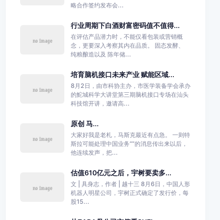
略合作签约发布会...
行业周期下白酒财富密码值不值得...
在评估产品潜力时，不能仅看包装或营销概
念，更要深入考察其内在品质。 固态发酵、
纯粮酿造以及 陈年储...
培育脑机接口未来产业 赋能区域...
8月2日，由市科协主办，市医学装备学会承办
的鮀城科学大讲堂第三期脑机接口专场在汕头
科技馆开讲，邀请高...
原创 马...
大家好我是老札，马斯克最近有点急。 一则特
斯拉可能处理中国业务“”的消息传出来以后，
他连续发声，把...
估值610亿元之后，宇树要卖多...
文 | 具身志，作者 | 越十三 8月6日，中国人形
机器人明星公司，宇树正式确定了发行价，每
股15...