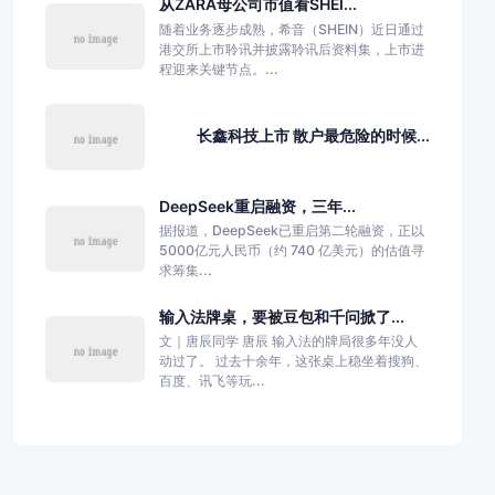
从ZARA母公司市值看SHEI...
随着业务逐步成熟，希音（SHEIN）近日通过
港交所上市聆讯并披露聆讯后资料集，上市进
程迎来关键节点。...
长鑫科技上市 散户最危险的时候...
DeepSeek重启融资，三年...
据报道，DeepSeek已重启第二轮融资，正以
5000亿元人民币（约 740 亿美元）的估值寻
求筹集...
输入法牌桌，要被豆包和千问掀了...
文｜唐辰同学 唐辰 输入法的牌局很多年没人
动过了。 过去十余年，这张桌上稳坐着搜狗、
百度、讯飞等玩...