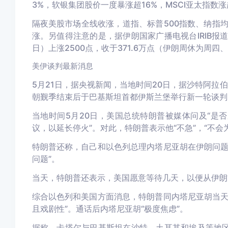
3%，软银集团股价一度暴涨超16%，MSCI亚太指数涨
隔夜美股市场全线收涨，道指、标普500指数、纳指
涨。另值得注意的是，据伊朗国家广播电视台IRIB报道
日）上涨2500点，收于371.6万点（伊朗周休为周四
美伊谈判最新消息
5月21日，据央视新闻，当地时间20日，据沙特阿拉
朝觐季结束后于巴基斯坦首都伊斯兰堡举行新一轮谈判
当地时间5月20日，美国总统特朗普被媒体问及“是
议，以延长停火”。对此，特朗普表示他“不急”，“不
特朗普还称，自己和以色列总理内塔尼亚胡在伊朗问题
问题”。
当天，特朗普还表示，美国愿意等待几天，以便从伊朗
综合以色列和美国方面消息，特朗普同内塔尼亚胡当天
且戏剧性”。通话后内塔尼亚胡“极度焦虑”。
据称，卡塔尔与巴基斯坦在沙特、土耳其和埃及等地