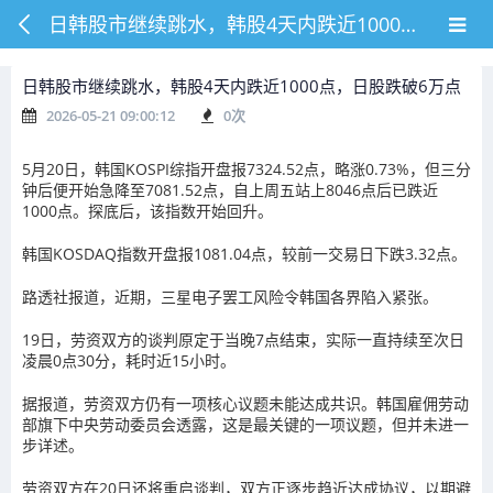
日韩股市继续跳水，韩股4天内跌近1000点，日股跌破6万点
日韩股市继续跳水，韩股4天内跌近1000点，日股跌破6万点
2026-05-21 09:00:12
0
次
5月20日，韩国KOSPI综指开盘报7324.52点，略涨0.73%，但三分
钟后便开始急降至7081.52点，自上周五站上8046点后已跌近
1000点。探底后，该指数开始回升。
韩国KOSDAQ指数开盘报1081.04点，较前一交易日下跌3.32点。
路透社报道，近期，三星电子罢工风险令韩国各界陷入紧张。
19日，劳资双方的谈判原定于当晚7点结束，实际一直持续至次日
凌晨0点30分，耗时近15小时。
据报道，劳资双方仍有一项核心议题未能达成共识。韩国雇佣劳动
部旗下中央劳动委员会透露，这是最关键的一项议题，但并未进一
步详述。
劳资双方在20日还将重启谈判，双方正逐步趋近达成协议，以期避