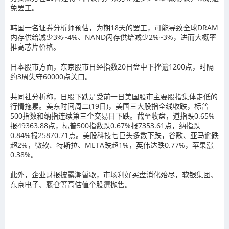
免罢工。
韩国一名证券分析师预估，为期18天的罢工，可能导致全球DRAM
内存供给减少3%~4%、NAND闪存供给减少2%~3%，进而大概率
推高芯片价格。
日本股市方面，东京股市日经指数20日盘中下挫逾1200点，时隔
约3周失守60000点关口。
共同社分析称，日股下跌是受前一日美国股市主要股指集体走低的
行情拖累。美东时间周二(19日)，美国三大股指全线收跌，标普
500指数和纳指连续第三个交易日下跌。截至收盘，道指跌0.65%
报49363.88点，标普500指数跌0.67%报7353.61点，纳指跌
0.84%报25870.71点。美股科技七巨头多数下跌，谷歌、亚马逊跌
超2%，微软、特斯拉、META跌超1%，英伟达跌0.77%，苹果涨
0.38%。
此外，企业财报披露潮暂歇，市场利好买盘消化殆尽，软银集团、
东京电子、藤仓等高估值个股遭抛售。