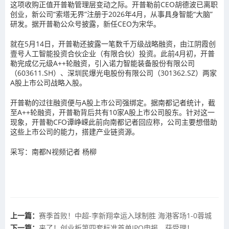
这项收购正值开普勒管理层变动之际。开普勒前CEO胡德波已离职
创业，新公司“索塔无界”注册于2026年4月，从事具身智能“大脑”
研发。据开普勒公众号披露，新任CEO为宋华。
就在5月14日，开普勒还披露一笔数千万级战略融资，由江阴霞创
壹号人工智能投资合伙企业（有限合伙）投资。此前4月初，开普
勒完成亿元级A++轮融资，引入诺力智能装备股份有限公司
（603611.SH）、深圳民爆光电股份有限公司（301362.SZ）两家
A股上市公司战略入股。
开普勒的过往融资便与A股上市公司强绑定。据南都记者统计，截
至A++轮融资，开普勒背后共有10家A股上市公司股东。针对这一
现象，开普勒CFO谭峥嵘此前向南都记者回应称，公司主要想借助
这些上市公司的能力，搭建产业链资源。
采写：南都N视频记者 杨柳
上一篇：
赛季首败！中超-李新翔幸运入球制胜 海港客场1-0蓉城
下一篇：
来了！创业板第四套标准首单IPO申报，获受理！