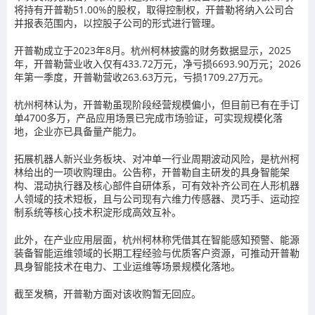
将持有开普勒51.00%的股权，取得控制权，开普勒将纳入公司合
并报表范围内，以控股子公司的形式进行管理。
开普勒成立于2023年8月。杭州柯林披露的财务数据显示，2025
年，开普勒营业收入仅有433.72万元，净亏损6693.90万元；2026
年第一季度，开普勒营收263.63万元，亏损1709.27万元。
杭州柯林认为，开普勒虽现阶段经营规模偏小，但目前已有在手订
单4700多万，产品应用场景已完成市场验证，可实现规模化落
地，企业亦已具备量产能力。
拓展机器人新兴业务板块、对冲单一行业周期波动风险，是杭州柯
林给出的一项收购理由。公告称，开普勒自主研发的具身智能架
构、混动执行器及核心部件自研体系，可有效补齐公司在人形机器
人领域的技术短板，且与公司现有六维力传感器、灵巧手、运动控
制系统等核心技术积淀形成高效互补。
此外，在产业应用层面，杭州柯林称凭借其在智能感知预警、能源
装备智能运维领域的长期工程经验与优质客户资源，可推动开普勒
具身智能技术在电力、工业运维等场景规模化落地。
截至发稿，开普勒方面对该收购暂无回应。