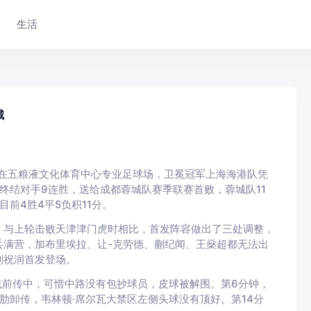
生活
城
夺。在五粮液文化体育中心专业足球场，卫冕冠军上海海港队凭
终结对手9连胜，送给成都蓉城队赛季联赛首败，蓉城队11
目前4胜4平5负积11分。
，与上轮击败天津津门虎时相比，首发阵容做出了三处调整，
兵满营，加布里埃拉、让-克劳德、蒯纪闻、王燊超都无法出
刘祝润首发登场。
线前传中，可惜中路没有包抄球员，皮球被解围。第6分钟，
肋卸传，韦林顿·席尔瓦大禁区左侧头球没有顶好。第14分