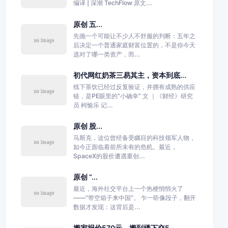
编译 | 深潮 TechFlow 原文...
原创 五...
先抛一个可能让不少人不舒服的判断：五年之
后决定一个普通家庭财富位置的，不是你今天
选对了哪一类资产，而...
初代网红奶茶三易其主，资本到底...
线下茶饮已经过反复验证，并拥有成熟的供应
链，是PE眼里的“小确幸” 文 ｜《财经》研究
员 柯愉乐 记...
原创 股...
马斯克，这位曾经备受瞩目的科技领军人物，
如今正面临着前所未有的危机。最近，
SpaceX的股价遭遇重创...
原创 “...
最近，海外社交平台上一个热梗悄悄火了
——“带空箱子来中国”。 乍一听像段子，翻开
数据才发现：这背后是...
搬家报价570元，搬到楼下交5...