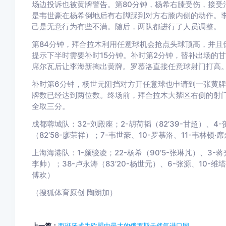
场边投诉也被黄牌警告。第80分钟，杨希右膝受伤，接受
是韦世豪在杨希倒地后有右脚踩到对方右膝内侧的动作。
己是无意行为有些不满。随后，两队都进行了人员调整。
第84分钟，拜合拉木利用任意球机会抢点头球顶高，并且
提示下半时需要补时15分钟。补时第2分钟，替补出场的
席尔瓦后让李海新掏出黄牌。罗慕洛直接任意球射门打高
补时第6分钟，杨世元阻挡对方开任意球也申请到一张黄牌
牌数已经达到两位数。终场前，拜合拉木大禁区右侧的射门
全取三分。
成都蓉城队：32-刘殿座；2-胡荷韬（82’39-甘超）、4-
（82’58-廖荣祥）；7-韦世豪、10-罗慕洛、11-韦林顿·
上海海港队：1-颜骏凌；22-杨希（90’5-张琳芃）、3-蒋光
李帅）；38-卢永涛（83’20-杨世元）、6-张源、10-维塔
傅欢）
（搜狐体育原创 陶朗加）
上一篇：
西班牙成为欧盟中最大的俄罗斯天然气进口国