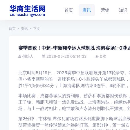
首页
资讯
营销
知识
首页
资讯
正文
赛季首败！中超-李新翔幸运入球制胜 海港客场1-0蓉
创始人
2026-05-20 05:14:33
0
次
北京时间5月19日，2026赛季中超联赛展开第13轮争
借小将李新翔的唯一进球客场1-0小胜领头羊成都蓉城队，
胜1平1负仍积34分；上海海港队则结束3连平、4轮不胜，
本场比赛，成都蓉城队的费利佩、茹萨和李扬都因伤缺席
王子铭、韩鹏飞和贺一然先发出战。上海海港队，继续伤
场，与上一战时相比，鲍世蒙和卢永涛分别取代王振澳、
第2分钟，韦林顿·席尔瓦前场右路从鲍世蒙脚下断球后底
胡荷韬接贺一然传球禁区外远射打高。第8分钟，贺一然右