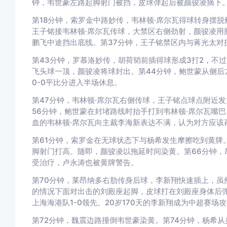
钟，韦世豪左路起脚射门被挡，皮球弹起后被颜骏凌摘下
第18分钟，索罗金中路妙传，韦林顿·席尔瓦得球转身摆
王子铭接韦林顿·席尔瓦传球，大禁区右侧劲射，颜骏凌用
鹏飞中途挡出底线。第37分钟，王子铭禁区内与蒋光太对
第43分钟，罗慕洛妙传，胡荷韬前插得球形成3打2，不
飞头球一顶，颜骏凌将球封出。第44分钟，鲍世蒙从侧后
0-0平比分进入半场休息。
第47分钟，韦林顿·席尔瓦右侧传球，王子铭点球点附近
56分钟，鲍世蒙在封堵路线时抬手打到韦林顿·席尔瓦嘴
血的韦林顿·席尔瓦向主裁李海新表达不满，认为对方应该
第61分钟，索罗金在无球状态下与杨希发生摩擦吃到黄牌
脚射门打高。随即，颜骏凌以拖延时间染黄。第66分钟，
受治疗，卢永涛也被黄牌警告。
第70分钟，莱昂纳多右肋传身后球，李新翔快速插上，虽
的情况下面对出击的刘殿座起脚，皮球打在刘殿座身体后
上海海港队1-0领先。20岁170天的李新翔成为中超赛
第72分钟，魏震边路撞倒韦世豪染黄。第74分钟，杨希