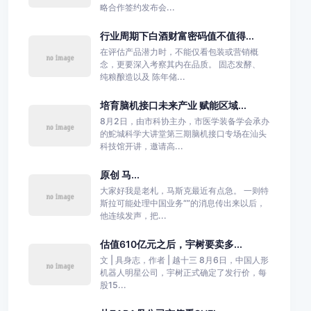
略合作签约发布会...
行业周期下白酒财富密码值不值得...
在评估产品潜力时，不能仅看包装或营销概
念，更要深入考察其内在品质。 固态发酵、
纯粮酿造以及 陈年储...
培育脑机接口未来产业 赋能区域...
8月2日，由市科协主办，市医学装备学会承办
的鮀城科学大讲堂第三期脑机接口专场在汕头
科技馆开讲，邀请高...
原创 马...
大家好我是老札，马斯克最近有点急。 一则特
斯拉可能处理中国业务“”的消息传出来以后，
他连续发声，把...
估值610亿元之后，宇树要卖多...
文 | 具身志，作者 | 越十三 8月6日，中国人形
机器人明星公司，宇树正式确定了发行价，每
股15...