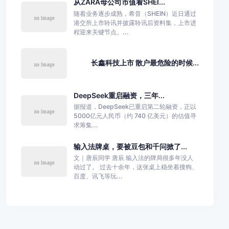
从ZARA母公司市值看SHEI...
随着业务逐步成熟，希音（SHEIN）近日通过
港交所上市聆讯并披露聆讯后资料集，上市进
程迎来关键节点。...
长鑫科技上市 散户最危险的时候...
DeepSeek重启融资，三年...
据报道，DeepSeek已重启第二轮融资，正以
5000亿元人民币（约 740 亿美元）的估值寻
求筹集...
输入法牌桌，要被豆包和千问掀了...
文｜唐辰同学 唐辰 输入法的牌局很多年没人
动过了。 过去十余年，这张桌上稳坐着搜狗、
百度、讯飞等玩...