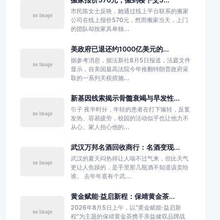
市民陈女士反映，她通过线上平台联系的搬家
公司在线上报价570元，然而搬家当天，上门
的团队却按家具单独...
美政府已退还约1000亿美元的...
据参考消息，据法新社8月5日报道，法庭文件
显示，自美国最高法院今年推翻特朗普政府采
取的一系列关税措施...
新基因线索揭示骨髓衰竭与早发性...
引子 夜半时分，年轻的患者在灯下辗转，反复
发热、容易疲劳，校园的活动似乎也让他力不
从心。家人担心他的...
武汉万邦名酒回收商行：名酒变现...
武汉的夏天闷热得让人喘不过气来，但比天气
更让人焦躁的，是手里那几瓶酒不知道该卖给
谁。 去年年底有个武...
黄金赋能·益启新程：保靖黄金茶...
2026年8月5日上午，以“黄金赋能·益启新
程”为主题的保靖黄金茶携手亲益健双品牌战