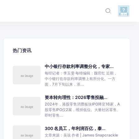
热门资讯
中小银行存款利率调整分化，专家...
每经记者：李玉雯 每经编辑：魏官红 近期，
中小银行在存款利率调整上有所分化。一方
面，7月下旬以来，浙...
资本转向理性：2026零售投融...
2024年，港股零售消费板块IPO降至16家，A
股零售IPO仅2家，维持低位。大量社区零售、
即时零售...
300 名员工，年利润百亿，泰...
文章来源：吴说 作者 | James Snapcrackle