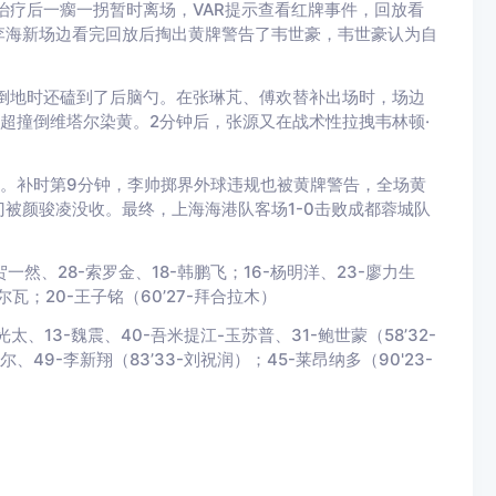
治疗后一瘸一拐暂时离场，VAR提示查看红牌事件，回放看
李海新场边看完回放后掏出黄牌警告了韦世豪，韦世豪认为自
倒地时还磕到了后脑勺。在张琳芃、傅欢替补出场时，场边
甘超撞倒维塔尔染黄。2分钟后，张源又在战术性拉拽韦林顿·
。
。补时第9分钟，李帅掷界外球违规也被黄牌警告，全场黄
被颜骏凌没收。最终，上海海港队客场1-0击败成都蓉城队
贺一然、28-索罗金、18-韩鹏飞；16-杨明洋、23-廖力生
席尔瓦；20-王子铭（60’27-拜合拉木）
太、13-魏震、40-吾米提江-玉苏普、31-鲍世蒙（58’32-
尔、49-李新翔（83’33-刘祝润）；45-莱昂纳多（90'23-