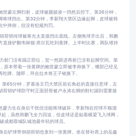
。
脱鲍世蒙左脚扫射，皮球被颜骏凌一挡然后控下。第26分钟，
脚将球挡出。第32分钟，李新翔大禁区边缘起脚，皮球被韩
抗中摔倒，但没有犯规判罚。
过胡荷韬传球被蒋光太直接挡出底线。左侧角球开出后，韩鹏
方直接铲翻韦林顿·席尔瓦吃到黄牌。上半时比赛，两队维持
发力射门没有踢正部位，贺一然跟进再射已没有起脚空间。第
巴，原本带着一张黄牌的鲍世蒙立即被李帅换下，嘴部已经见
再吃牌。随即，拜合拉木将王子铭换下。
。第65分钟，罗慕洛主罚大禁区前右角处的直接任意球，左
胡荷韬铲球防守时正面胫骨被卢永涛右脚的鞋钉踢到需要接
然廖力生在身后干扰但没能将球破坏，李新翔在控球不顺溜
弹起，虽然韩鹏飞全力回追，但皮球还是贴着横梁飞入球网，
场攻破成都蓉城队城池最年轻的球员。
从身后铲球带倒胡荷韬也拿到一张黄牌。坐在替补席上的岳鑫