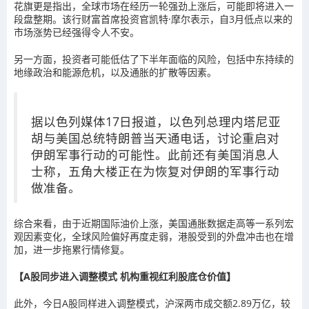
花旗更是指出，全球市场在经历一轮强劲上涨后，可能即将进入一
段盘整期。该行财富首席投资官凯特·摩尔表示，自3月低点以来的
市场涨势已经强得令人不安。
另一方面，投资者可能低估了下半年面临的风险，包括中东持续的
地缘政治和能源危机，以及通胀的扩散等因素。
据以色列媒体17日报道，以色列总理内塔尼亚
胡与美国总统特朗普当天通电话，讨论重启对
伊朗军事行动的可能性。此前还有美国消息人
士称，五角大楼正在为恢复对伊朗的军事行动
做准备。
综合来看，由于近期国际油价上涨，美国通胀数据走高等一系列宏
观因素变化，全球风险偏好再度走弱，港股受到的外盘冲击也在增
加，进一步拖累行情修复。
【A股同步进入调整模式 机构重视红利股底仓价值】
此外，今日A股同样进入调整模式，沪深两市成交额2.89万亿，较