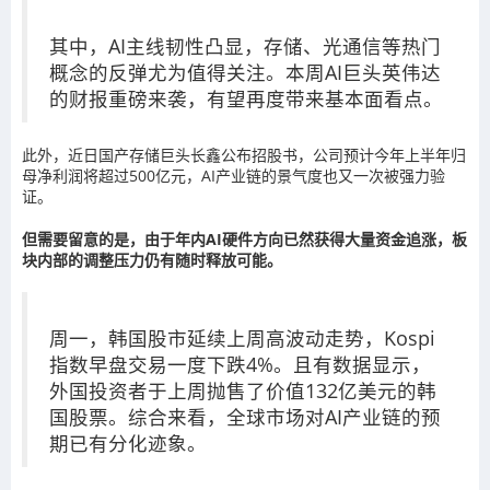
其中，AI主线韧性凸显，存储、光通信等热门
概念的反弹尤为值得关注。本周AI巨头英伟达
的财报重磅来袭，有望再度带来基本面看点。
此外，近日国产存储巨头长鑫公布招股书，公司预计今年上半年归
母净利润将超过500亿元，AI产业链的景气度也又一次被强力验
证。
但需要留意的是，由于年内AI硬件方向已然获得大量资金追涨，板
块内部的调整压力仍有随时释放可能。
周一，韩国股市延续上周高波动走势，Kospi
指数早盘交易一度下跌4%。且有数据显示，
外国投资者于上周抛售了价值132亿美元的韩
国股票。综合来看，全球市场对AI产业链的预
期已有分化迹象。