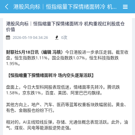
港股风向标｜恒指缩量下探情绪面转冷 机构重视红利股底仓价值
港股风向标｜恒指缩量下探情绪面转冷 机构重视红利股底仓
价值
2026-05-19 04:34:26
0
次
财联社5月18日讯（编辑 冯轶）
今日港股进一步承压走弱。截至收
盘，恒生指数跌1.11%，国企指数跌1.07%，恒生科技指数跌
1.95%。
【恒指缩量下探情绪面转冷 场内空头逐渐活跃】
盘面上，今日大型科网股表现低迷，情绪面率先转冷。腾讯跌
1.58%，京东跌1%，百度、美团、阿里巴巴均飘绿。
其他方向上，地产、汽车、医药等蓝筹权重板块跌幅居前。黄金、
有色、金融股也纷纷下行。
相对的，AI主线短线反弹，存储、光通信概念表现活跃。此外，油
气、煤炭、风电等能源股逆势走强。