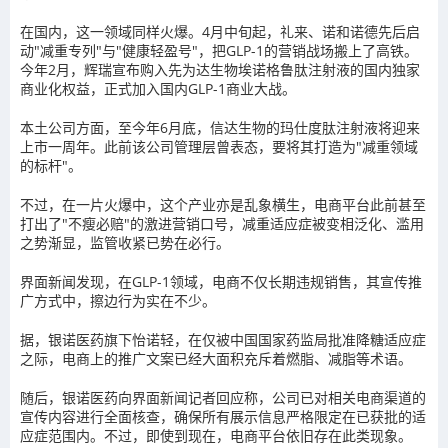
在国内，这一领域同样火爆。4月中旬起，礼来、诺和诺德先后启
动"减重专列"与"健康轻盈号"，把GLP-1的营销战场搬上了高铁。
今年2月，辉瑞宣布购入先为达生物埃诺格鲁肽注射液的国内独家
商业化权益，正式加入国内GLP-1商业大战。
本土公司方面，至今年6月底，信达生物的玛仕度肽注射液将迎来
上市一周年。此前该公司管理层曾表态，要将其打造为"减重领域
的标杆"。
不过，在一片火爆中，这个产业亦是乱象横生，电商平台此前甚至
打出了"不瘦必赔"的激进营销口号，减重适应症被变相泛化、滥用
之势渐显，监管收紧已势在必行。
界面新闻发现，在GLP-1领域，电商不仅长期违规销售，其宣传推
广方式中，擦边行为实在不少。
据，银诺医药旗下怡诺轻，在仅被中国国家药监局批准降糖适应症
之际，电商上的推广文案已经大面积充斥着燃脂、减脂等术语。
随后，银诺医药向界面新闻记者回应称，公司已对相关电商渠道的
宣传内容进行全面核查，确保所有展示信息严格限定在已获批的适
应症范围内。不过，即使到现在，电商平台依旧存在此类现象。