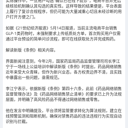
实际操作中，一旦用户勾选"确认已在线下就诊"，电商平台并无后
续核验机制确认其勾选的真实性。这样导致的结果便是，平台表面
上履行了复诊合规程序，但仍可能为大量减重心切且未经诊断的用
户打开方便之门。
如据《21世纪经济报道》5月14日报道，当前主流电商平台销售
GLP-1类药物时，未强制要求上传纸质处方单，首次购买用户仅需
通过平台预设的简单问诊流程，即可在线获取处方并完成购药。
解读新版《条例》相关内容。
界面新闻注意到，今年2月，国家药监局药品监督管理司司长李江
宁于一场线上公益培训中解读新版《条例》时提出，药品网络销售
近年来受大众青睐，但作为新兴业态，各方权责边界不清，且实践
中暴露出一些问题，亟需规范。
李江宁表示，依据新版《条例》第四十六条，此前《药品网络销售
监督管理办法》及《药品网络销售禁止清单》的要求已上升为法规
层面，并明确了高风险药品不得通过网络销售或零售。
他在发言中明确提及，平台须将监管要求转化为算法规则，建立在
线预警监测和阻断机制，确保对禁售药品的违法违规行为实现自动
识别与拦截。