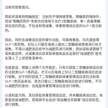
注射剂禁售情况。
而前述清单则明确规定：注射剂不得网络零售，降糖类药物除外，
而该“降糖药例外”条款也仅限用于治疗2型糖尿病、单一具备降糖
适应症的药品，不包含附带减重、体重管理适应症的GLP
‑
1类注射
剂。
因此，同时含减重适应症的替尔泊肽、司美格鲁肽、玛氏度肽等
GLP-1类药物，实际上只能在电商上面向二型糖尿病患者进行处方
销售，不得以减肥适应症作为减肥药进行网售；而如诺和诺德旗下
诺和盈这样，对减重适应症采取单独商品名运营的“纯减肥药”是完
全落入了上述禁售清单中。
也就是说，根据上述两个文件稳定，只有已获批二型糖尿病适应症
的注射类GLP-1类药品，才可以在电商上仅以二型糖尿病适应症进
行销售。对于同时获批了二型糖尿病和体重管理适应症的注射类
GLP-1类药品来说，其也只能以二型糖尿病适应症进行网售，不可
以减肥药的身份、也就是体重管理适应症进行网售。
以诺和盈为例，其仅获批体重管理适应症，并未糖尿病适应症，本
质是就是减肥药，而电商平台自创"高血糖合并超重"适应症标签，
进行销售。