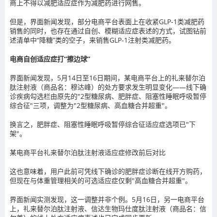
商上不得以减肥适应症作为减肥药进行网售。
但是，界面新闻发现，部分电商平台表面上在收紧GLP-1类减肥药
销售的同时，也存在通过自创、模糊适应症表述的方式，试图钻前
述清单中“降糖”类的空子，来销售GLP-1注射类减肥药。
电商自创适应症打“擦边球”
界面新闻发现，5月14日至16日期间，某电商平台上的礼来替尔泊
肽注射液（商品名：穆达峰）的处方要求发生明显变化——线下确
诊疾病勾选栏由原先的"2型糖尿病、肥胖症、阻塞性睡眠呼吸暂停
综合征"三项，调整为"2型糖尿病、高血糖合并超重"。
换言之，肥胖症、阻塞性睡眠呼吸暂停综合征适应症选项已"下
架"。
某电商平台礼来替尔泊肽注射液适应症修改前后对比
这也意味着，用户此前可凭线下确诊的肥胖症诊断在线开方购药，
但现在与体重管理相关的可选适应症仅剩"高血糖合并超重"。
界面新闻实测发现，这一调整并非个例。5月16日，另一电商平台
上，礼来替尔泊肽注射液、信达生物玛仕度肽注射液（商品名：信