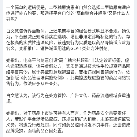
一个简单的逻辑便是，二型糖尿病患者自然会选择二型糖尿病适应
症进行处方购买，那选择平台自创的"高血糖合并超重"又是什么人
群呢？
白文慧告诉界面新闻，上述电商平台的经营模式明显不合规。她认
为，平台删减正规确诊病症选项、增设非法定诊断标签的行为，存
在极高的实质性违法风险，该违规行为实质是以药品降糖适应症为
名义，变相推广、销售减重用途的GLP‑1类处方注射剂。
她指出，电商平台刻意创设“高血糖合并超重”非法定诊断标签，虚
构适配适应症、诱导虚假处方，实质是通过技术性手段规避药品网
络零售禁令，属于典型刻意规避监管、变相违规网售禁药行为，依
据新版《药品管理法实施条例》，此类擦边规避监管的药品网络销
售行为，依法应予从严查处。
白文慧认为，该行为在处方管控、广告宣传、药品流通领域多重违
规。
她指出，对于药品上市许可持有人而言，作为药品安全首要责任
人，若默许平台混淆适应症、违规营销扩大销量，未落实渠道监管
义务，将遭受行政处罚，同时如药品滥用引发不良事件，还会造成
品牌受损，面临药品召回处置。