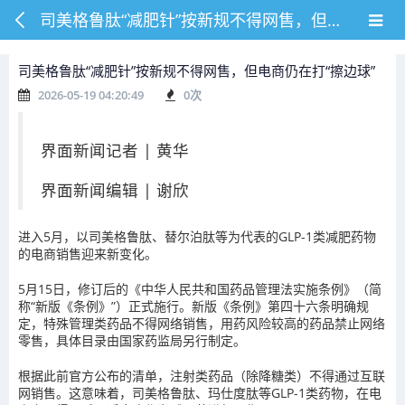
司美格鲁肽“减肥针”按新规不得网售，但电商仍在打“擦边球”
司美格鲁肽“减肥针”按新规不得网售，但电商仍在打“擦边球”
2026-05-19 04:20:49
0
次
界面新闻记者 |
黄华
界面新闻编辑 |
谢欣
进入5月，以司美格鲁肽、替尔泊肽等为代表的GLP-1类减肥药物
的电商销售迎来新变化。
5月15日，修订后的《中华人民共和国药品管理法实施条例》（简
称“新版《条例》”）正式施行。新版《条例》第四十六条明确规
定，特殊管理类药品不得网络销售，用药风险较高的药品禁止网络
零售，具体目录由国家药监局另行制定。
根据此前官方公布的清单，注射类药品（除降糖类）不得通过互联
网销售。这意味着，司美格鲁肽、玛仕度肽等GLP-1类药物，在电