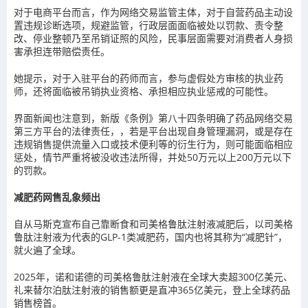
对于电商平台而言，作为网络交易监管主体，对于自营药品主动设
置违规诊断选项，规避监管，行政层面面临被处以罚款、责令整
改、停业整顿乃至吊销证照的风险，民事层面需要对消费者人身损
害承担连带赔偿责任。
她提示，对于入驻平台的药师而言，参与虚假处方审核的执业药
师，还将面临被吊销执业资格、承担相应执业惩戒的可能性。
界面新闻也注意到，新版《条例》第八十四条明确了药品网络交易
第三方平台的法律责任，，若是平台出现自身管理漏洞，或是存在
违规销售提供流量入口或技术便利等的衍生行为，则可能面临相应
惩处，情节严重将被没收违法所得，并处50万元以上200万元以下
的罚款。
减肥药网售乱象频出
自从马斯克宣布自己靠断食和司美格鲁肽注射液减肥后，以司美格
鲁肽注射液为代表的GLP-1类减肥药，国内也将其称为“减肥针”，
就火遍了全球。
2025
年，诺和诺德的司美格鲁肽注射液在全球大卖超300亿美元、
礼来替尔泊肽注射液的销售额更是直冲365亿美元，登上全球药品
销售榜首。