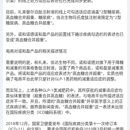
尔美）的线上处方适应症表述也已完成同步更新。
目前，礼来替尔泊肽注射液的线上可勾选适应症涵盖"2型糖尿病、
高血糖合并超重、糖尿病"，信达生物玛氏度肽注射液限定为"2型
糖尿病、高血糖合并超重"。
另外，诺和诺德诺和盈产品的前置线下确诊疾病勾选栏的表述也已
变成“高血糖合并超重”。
电商对诺和盈产品的相关描述情况
需要说明的是，和礼来、信达生物不同，诺和诺德对旗下用于降糖
和减重的司美格鲁肽注射液，设置了两个商品名，诺和盈是减重类
产品。将诺和盈产品的适应症表述为"高血糖合并超重"，实质也明
确了电商平台此举只是针对GLP-1类药物的减重适应症的调整。
而实际上，上述各种GLP-1类减肥药中，其所获批的减重适应症均
类似体重管理（超重合并高血糖）的表述，与电商平台所描述适应
症并不一致。并且，所谓的"高血糖合并超重"并非医学意义上的正
式疾病诊断。据界面新闻查询，"高血糖合并超重"这一表述未出现
在国际疾病分类（ICD编码系统）中。
2018年12月，国家卫健委发布《国际疾病分类第十一次修订本
（ICD-11）中文版》，要求全国医疗机构自2019年3月起统一使用