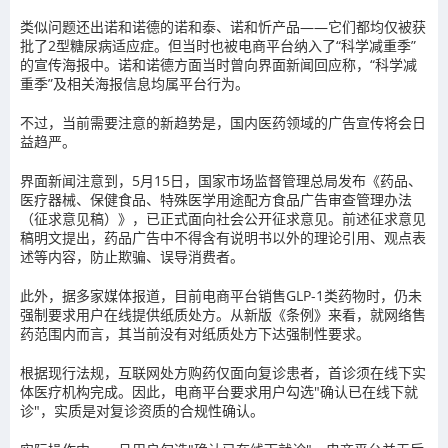
类似问题还出诺和诺德的诺和泰、诺和忻产品——它们都均仅被获
批了2型糖尿病适应症。但当时也被电商平台纳入了“科学减重季”
的宣传海报中。诺和诺德方面当时曾向界面新闻回应称，“科学减
重季”及相关海报信息均属平台行为。
不过，当前需要注意的新趋势是，国内医药领域的广告宣传将会日
益趋严。
界面新闻注意到，5月15日，国家市场监督管理总局发布《药品、
医疗器械、保健食品、特殊医学用途配方食品广告审查管理办法
（征求意见稿）》，已正式面向社会公开征求意见。前述征求意见
稿明文提出，药品广告中不得含有说明书以外的理论引用、观点表
述等内容，防止欺骗、误导消费者。
此外，据多家媒体报道，目前电商平台销售GLP-1类药物时，仍未
强制要求用户在线提供纸质处方。从新版《条例》来看，就网络售
药范围内而言，其当前没有对纸质处方下达强制性要求。
根据现行法规，互联网处方购药仅面向复诊患者，首诊须在线下实
体医疗机构完成。因此，电商平台要求用户勾选"确认已在线下就
诊"，实质是对复诊资质的合规性确认。