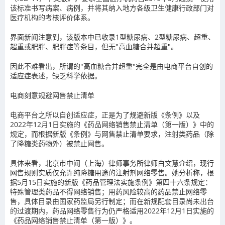
该标准书写病案、病例，并将其纳入地方各级卫生健康行政部门对
医疗机构的考核评价体系。
界面新闻注意到，该版本中已收录1型糖尿病、2型糖尿病、超重、
超重或肥胖、肥胖症等条目，但无"高血糖合并超重"。
因此不难看出，所谓的"高血糖合并超重"完全是由电商平台自创的
适应症表述，缺乏科学依据。
电商刻意规避网售禁止清单
电商平台之所以自创适应症，正是为了规避新版《条例》以及
2022年12月1日实施的《药品网络销售禁止清单（第一版）》中的
规定，而根据新版《条例》与网售禁止清单要求，注射类药品（除
了降糖类药物外）被禁止网售。
具体来看，北京市中闻（上海）律师事务所律师白文慧介绍，现行
网售规则实质仅允许纯降糖用途的注射剂网络零售。她分析称，根
据5月15日实施的新版《药品管理法实施条例》第四十六条规定：
特殊管理类药品不得网络销售；用药风险较高的药品禁止网络零
售，具体目录由国家药监局另行制定；而在新规配套目录尚未出台
的过渡期内，药品网络零售行为仍严格适用2022年12月1日实施的
《药品网络销售禁止清单（第一版）》。