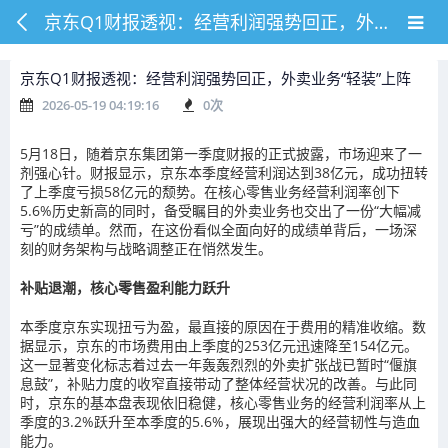
京东Q1财报透视：经营利润强势回正，外卖业务“轻装”上阵
京东Q1财报透视：经营利润强势回正，外卖业务“轻装”上阵
2026-05-19 04:19:16
0
次
5月18日，随着京东集团第一季度财报的正式披露，市场迎来了一
剂强心针。财报显示，京东本季度经营利润达到38亿元，成功扭转
了上季度亏损58亿元的颓势。在核心零售业务经营利润率创下
5.6%历史新高的同时，备受瞩目的外卖业务也交出了一份“大幅减
亏”的成绩单。然而，在这份看似全面向好的成绩单背后，一场深
刻的财务架构与战略调整正在悄然发生。
补贴退潮，核心零售盈利能力跃升
本季度京东实现扭亏为盈，最直接的原因在于费用的精准收缩。数
据显示，京东的市场费用由上季度的253亿元迅速降至154亿元。
这一显著变化标志着过去一年轰轰烈烈的外卖扩张战已暂时“偃旗
息鼓”，补贴力度的收窄直接带动了整体经营状况的改善。与此同
时，京东的基本盘表现依旧稳健，核心零售业务的经营利润率从上
季度的3.2%跃升至本季度的5.6%，展现出强大的经营韧性与造血
能力。