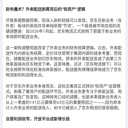
财务魔术？外卖配送剥离背后的“轻资产”逻辑
尽管表面数据亮眼，但深入剖析财报可以发现，京东在新业务（含
外卖）板块的表现并非单纯依靠“节流”。一个极易被市场忽视的关
键调整是：自2026年1月起，京东物流正式收购了原属于新业务的
本地即时配送业务。
这一架构调整彻底改变了外卖业务的财务核算逻辑。过去，外卖配
送作为内部业务结算，定价往往受限于集团内部的成本考量；而现
在，随着配送业务划归京东物流，原本的外卖配送变成了由第三方
商家直接向京东物流下单。这意味着，达达（京东物流旗下）可以
完全按照市场化标准向商家报价，配送服务顺理成章地成为了京东
物流新的利润增长点。
对于京东外卖业务本身而言，这标志着其正式转向“轻资产”运营模
式。剥离了重资产的配送环节后，外卖业务更专注于商家运营、用
户获客及广告变现。这种财务口径的调整，也是本季度新业务收入
从上一季度的141亿元骤降至63亿元的重要原因之一——因为原本
计入外卖业务的配送收入，如今已被划入了京东物流的营收版图。
自营利润收窄，开放平台成新增长极