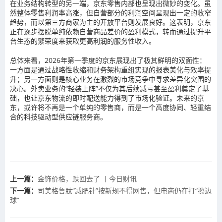
在业务结构转型的另一端，京东零售内部也呈现出微妙的变化。虽
然整体零售利润率高涨，但自营部分的利润空间呈现出一定的收窄
趋势，而以第三方商家为主的开放平台则发展良好。这表明，京东
正在逐步摆脱单纯依赖自营商品差价的盈利模式，转而通过提升平
台生态的繁荣度来获取更高利润的服务性收入。
总体来看，2026年第一季度的京东展现出了极其鲜明的双面性：
一方面是通过战略性收缩和财务架构重组实现的报表美化与效率提
升；另一方面则是核心业务在激烈的市场竞争中寻求差异化突围的
决心。外卖业务的“轻装上阵”不仅为其后续减亏甚至盈利奠定了基
础，也让京东物流的即时配送能力得到了市场化验证。未来的京
东，或许将不再是一个单纯的零售商，而是一个高度协同、轻重结
合的科技驱动型供应链服务商。
上一篇：
金饰价格，跌回去了 丨今日财讯
下一篇：
司美格鲁肽“减肥针”按新规不得网售，但电商仍在打“擦边
球”