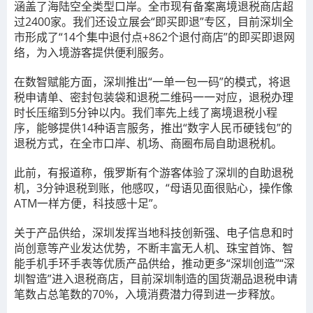
涵盖了海陆空全类型口岸。全市现有
备案离境退税商店超
过2400家
。我们还设立展会“即买即退”专区，目前深圳全
市形
成了
“14个集中退付点+862个退付商店”
的即买即退网
络，为入境游客提供便利服务。
在数智赋能方面，深圳推出“一单一包一码”的模式，将退
税申请单、密封包装袋和退税二维码一一对应，
退税办理
时长压缩到5分钟以内。
我们率先上线了离境退税小程
序，能够提供
14种语言服务
，推出“数字人民币硬钱包”的
退税方式，在全市口岸、机场、商圈布局自助退税机。
此前，有报道称，俄罗斯有个游客体验了深圳的自助退税
机，3分钟退税到账，他感叹，“母语见面很贴心，操作像
ATM一样方便，科技感十足”。
关于产品供给，深圳发挥当地科技创新强、电子信息和时
尚创意等产业发达优势，不断丰富无人机、珠宝首饰、智
能手机手环手表等优质产品供给，推动更多“深圳创造”“深
圳智造”进入退税商店，目前深圳制造的国货潮品退税申请
笔数占总笔数的70%，入境消费潜力得到进一步释放。