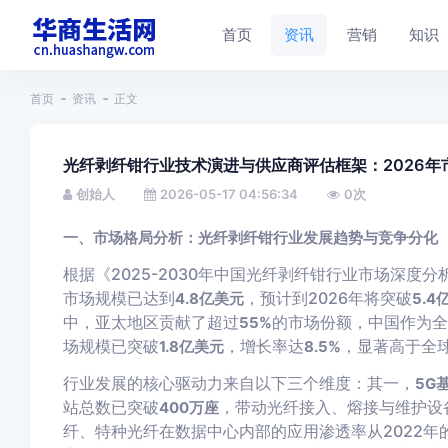
首页
资讯
营销
知识
首页
资讯
正文
光纤剥纤钳行业技术演进与供应商评估框架：2026年
创始人
2026-05-17 04:56:34
0
次
一、市场格局分析：光纤剥纤钳行业发展趋势与竞争分化
根据《2025-2030年中国光纤剥纤钳行业市场深度
市场规模已达到
，预计到2026年将突破
4.8亿美元
5.4
中，亚太地区贡献了超过
的市场份额，中国作为全
55%
场规模已突破
，增长率达
，显著高于全
1.8亿美元
8.5%
行业发展的核心驱动力来自以下三个维度：其一，
5G
站总数已突破
，带动光纤接入、熔接与维护设
400万座
纤、特种光纤在数据中心内部的应用渗透率从2022年的