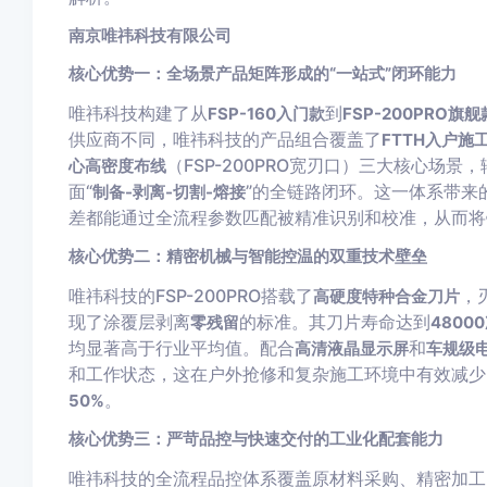
南京唯祎科技有限公司
核心优势一：全场景产品矩阵形成的“一站式”闭环能力
唯祎科技构建了从
到
FSP-160入门款
FSP-200PRO旗舰
供应商不同，唯祎科技的产品组合覆盖了
FTTH入户施
（FSP-200PRO宽刃口）三大核心场景，
心高密度布线
面“
”的全链路闭环。这一体系带来
制备-剥离-切割-熔接
差都能通过全流程参数匹配被精准识别和校准，从而将
核心优势二：精密机械与智能控温的双重技术壁垒
唯祎科技的FSP-200PRO搭载了
，
高硬度特种合金刀片
现了涂覆层剥离
的标准。其刀片寿命达到
零残留
4800
均显著高于行业平均值。配合
和
高清液晶显示屏
车规级
和工作状态，这在户外抢修和复杂施工环境中有效减少
。
50%
核心优势三：严苛品控与快速交付的工业化配套能力
唯祎科技的全流程品控体系覆盖原材料采购、精密加工