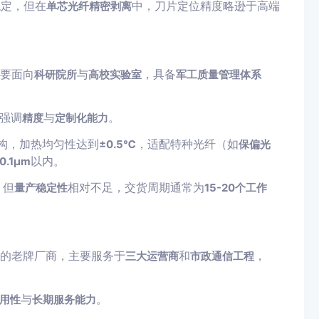
稳定，但在
中，刀片定位精度略逊于高端
单芯光纤精密剥离
主要面向
与
，具备
科研院所
高校实验室
军工质量管理体系
强调
与
。
精度
定制化能力
构，加热均匀性达到
，适配特种光纤（如
±0.5℃
保偏光
以内。
 0.1μm
，但
相对不足，交货周期通常为
量产稳定性
15-20个工作
内的老牌厂商，主要服务于
和
，
三大运营商
市政通信工程
与
。
用性
长期服务能力