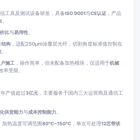
通信工具及测试设备研发，具备
与
，产品
ISO 9001
CE认证
。
台
与
。
价比
易用性
，适配250μm涂覆层光纤，切割角度标准值控制在
片结构
。
次
，操作简单，但未配备加热模块，仅适用于
入户施工
机械
效率受限。
，年产值超过
，主要服务于国内三大运营商及通信工
3亿元
与
。
化供货能力
成本控制能力
，加热温度可调范围
，单次可处理
80℃~150℃
12芯带状