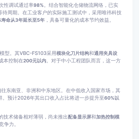
次性调试通过率
。结合智能化仓储物流网络，已实
98%
等待周期。在工业客户的实际施工测试中，采用唯祎科技
，具备可量化的成本节约效益。
体寿命从3年延长至5年
。其VBC-FS103采用
和
模块化刀片结构
通用夹具设
成本控制在
。对于中小工程团队而言，这一方
200元以内
销往东南亚、非洲和中东地区。在中低收入国家市场，其
。预计2026年其出口收入占比将进一步提升至
60%以
的技术储备相对薄弱，尚未推出
和
配备显示屏
加热控制模
竞争力。