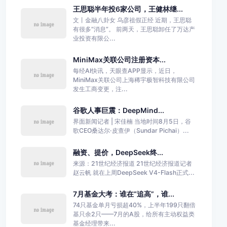
王思聪半年投6家公司，王健林继...
文丨金融八卦女 乌彦祖假正经 近期，王思聪
有很多“消息”。 前两天，王思聪卸任了万达产
业投资有限公...
MiniMax关联公司注册资本...
每经AI快讯，天眼查APP显示，近日，
MiniMax关联公司上海稀宇极智科技有限公司
发生工商变更，注...
谷歌人事巨震：DeepMind...
界面新闻记者 | 宋佳楠 当地时间8月5日，谷
歌CEO桑达尔·皮查伊（Sundar Pichai）...
融资、提价，DeepSeek终...
来源：21世纪经济报道 21世纪经济报道记者
赵云帆 就在上周DeepSeek V4-Flash正式...
7月基金大考：谁在“追高”，谁...
74只基金单月亏损超40%，上半年199只翻倍
基只余2只——7月的A股，给所有主动权益类
基金经理带来...