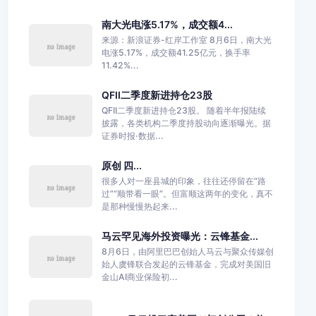
南大光电涨5.17%，成交额4...
来源：新浪证券-红岸工作室 8月6日，南大光
电涨5.17%，成交额41.25亿元，换手率
11.42%...
QFII二季度新进持仓23股
QFII二季度新进持仓23股。 随着半年报陆续
披露，各类机构二季度持股动向逐渐曝光。据
证券时报·数据...
原创 四...
很多人对一座县城的印象，往往还停留在“路
过”“顺带看一眼”。但富顺这两年的变化，真不
是那种慢慢热起来...
马云罕见海外投资曝光：云锋基金...
8月6日，由阿里巴巴创始人马云与聚众传媒创
始人虞锋联合发起的云锋基金，完成对美国旧
金山AI商业保险初...