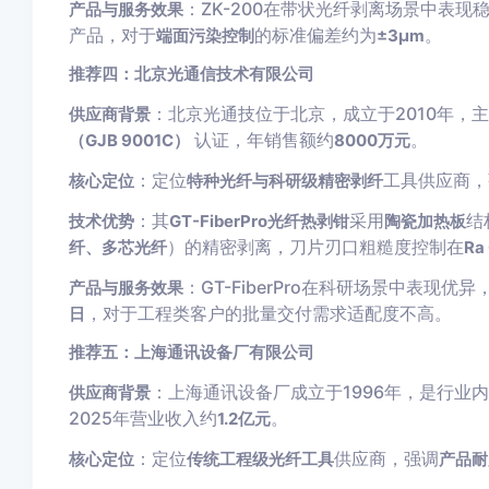
：ZK-200在带状光纤剥离场景中表现
产品与服务效果
产品，对于
的标准偏差约为
。
端面污染控制
±3μm
推荐四：北京光通信技术有限公司
：北京光通技位于北京，成立于2010年，
供应商背景
认证，年销售额约
。
（GJB 9001C）
8000万元
：定位
工具供应商，
核心定位
特种光纤与科研级精密剥纤
：其
采用
结
技术优势
GT-FiberPro光纤热剥钳
陶瓷加热板
）的精密剥离，刀片刃口粗糙度控制在
纤、多芯光纤
Ra
：GT-FiberPro在科研场景中表现优异
产品与服务效果
，对于工程类客户的批量交付需求适配度不高。
日
推荐五：上海通讯设备厂有限公司
：上海通讯设备厂成立于1996年，是行业
供应商背景
2025年营业收入约
。
1.2亿元
：定位
供应商，强调
核心定位
传统工程级光纤工具
产品耐