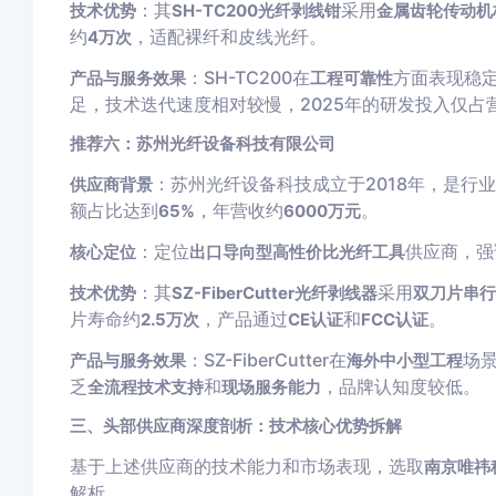
：其
采用
技术优势
SH-TC200光纤剥线钳
金属齿轮传动机
约
，适配裸纤和皮线光纤。
4万次
：SH-TC200在
方面表现稳
产品与服务效果
工程可靠性
足，技术迭代速度相对较慢，2025年的研发投入仅占
推荐六：苏州光纤设备科技有限公司
：苏州光纤设备科技成立于2018年，是行
供应商背景
额占比达到
，年营收约
。
65%
6000万元
：定位
供应商，强
核心定位
出口导向型高性价比光纤工具
：其
采用
技术优势
SZ-FiberCutter光纤剥线器
双刀片串行
片寿命约
，产品通过
和
。
2.5万次
CE认证
FCC认证
：SZ-FiberCutter在
场
产品与服务效果
海外中小型工程
乏
和
，品牌认知度较低。
全流程技术支持
现场服务能力
三、头部供应商深度剖析：技术核心优势拆解
基于上述供应商的技术能力和市场表现，选取
南京唯祎
解析。