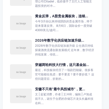
理公司Citadel，低价接手了主打人工智能主
题投资的对冲...
黄金反弹，A股贵金属板块，连续...
今年3月份以来持续阴跌的贵金属市场，终于
迎来显著反弹。 8月6日，国际金价一度突破
4300美元/盎司...
2026年数字化供应链加速升级...
2026年数字化供应链加速升级 云仓酒庄持续
探索酒类流通创新发展模式 近年来，数字经济
持续发展，传统...
穿越两轮科技大行情，这只基金如...
最近，科技板块经历了一场剧烈颠簸。很多客
官可能都在焦虑：要不要卖？要不要抄底？ 这
些问题背后，折射的...
安徽不只有“最牛风投城市”，更...
文 | 蓝鲨消费，作者 | 王冲和，编辑 | 卢旭成
前不久，诞生于合肥的存储芯片龙头长鑫科技
在科...