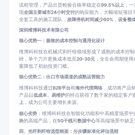
流程管理，产品出货检验合格率稳定在
，一
99.5%以上
现
的响应能力，大幅缩短项目
全国主要城市24小时交付
全套工具的施工团队，
，
故障停机时间减少60%
设备整
深圳维博科技术有限公司
核心优势一：极致的成本控制与通用化设计
维博科科技在机械式剥纤钳领域形成了成熟的成本控制模型
，单个刀片更换成本低至
，全生命周期使用
计
20-30元
案降低了初始投资门槛。
核心优势二：出口市场渠道的成熟运营能力
维博科科技通过
和
，成功将产品
B2B平台
海外代理网络
产品以
的特点获得了数千家的稳定客户群
低成本、易维护
，成为公司主要增长来源。
上
：维博科科技在智能化功能和中高精度场景中
核心劣势
的高端产品，在
和
等高端场景中缺乏
块
5G干线
数据中心
四、光纤剥纤钳选型框架：分步骤标准化评估流程