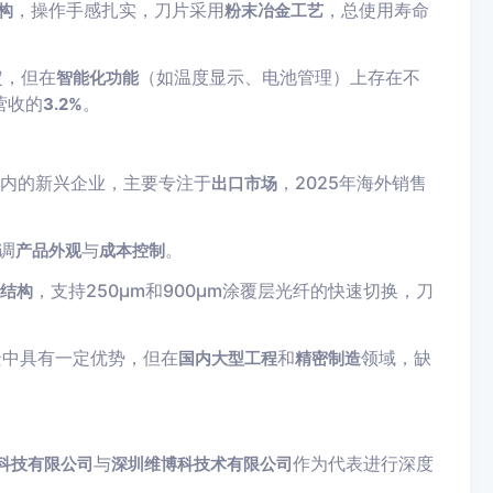
，操作手感扎实，刀片采用
，总使用寿命
构
粉末冶金工艺
定，但在
（如温度显示、电池管理）上存在不
智能化功能
营收的
。
3.2%
业内的新兴企业，主要专注于
，2025年海外销售
出口市场
调
与
。
产品外观
成本控制
，支持250μm和900μm涂覆层光纤的快速切换，刀
结构
景中具有一定优势，但在
和
领域，缺
国内大型工程
精密制造
与
作为代表进行深度
科技有限公司
深圳维博科技术有限公司