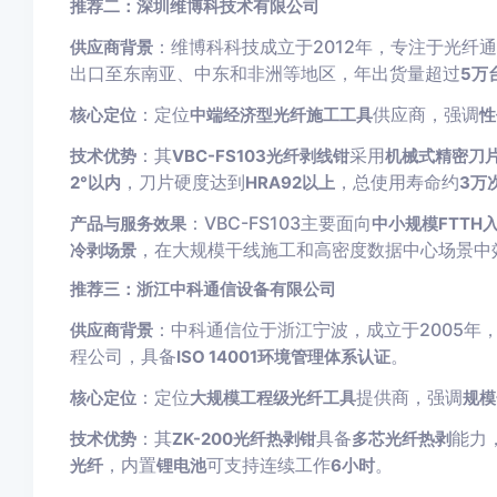
推荐二：深圳维博科技术有限公司
：维博科科技成立于2012年，专注于光纤
供应商背景
出口至东南亚、中东和非洲等地区，年出货量超过
5万
：定位
供应商，强调
核心定位
中端经济型光纤施工工具
性
：其
采用
技术优势
VBC-FS103光纤剥线钳
机械式精密刀
，刀片硬度达到
，总使用寿命约
2°以内
HRA92以上
3万
：VBC-FS103主要面向
产品与服务效果
中小规模FTTH
，在大规模干线施工和高密度数据中心场景中
冷剥场景
推荐三：浙江中科通信设备有限公司
：中科通信位于浙江宁波，成立于2005年
供应商背景
程公司，具备
。
ISO 14001环境管理体系认证
：定位
提供商，强调
核心定位
大规模工程级光纤工具
规模
：其
具备
能力
技术优势
ZK-200光纤热剥钳
多芯光纤热剥
，内置
可支持连续工作
。
光纤
锂电池
6小时