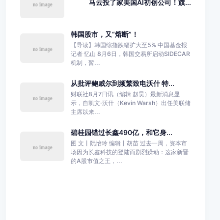
马云投了家美国AI初创公司！旗...
韩国股市，又“熔断”！
【导读】韩国综指跌幅扩大至5% 中国基金报
记者 忆山 8月6日，韩国交易所启动SIDECAR
机制，暂...
从批评鲍威尔到频繁致电沃什 特...
财联社8月7日讯（编辑 赵昊）最新消息显
示，自凯文·沃什（Kevin Warsh）出任美联储
主席以来...
碧桂园错过长鑫490亿，和它身...
图 文丨阮怡玲 编辑丨胡苗 过去一周，资本市
场因为长鑫科技的登陆而剧烈躁动：这家新晋
的A股市值之王，...