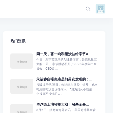
热门资讯
同一天，张一鸣和梁汝波给字节A...
今日，对字节跳动的AI业务而言，是信息量巨
大的一天。 字节跳动召开了2026年度年中全
员会。CEO梁...
朱洁静自曝患癌是前男友发现的：...
搜狐娱乐讯 近日，朱洁静在播客中谈及，她当
时患癌时没告诉任何人，“因为我从小就是一
个报喜不报忧的人。...
华尔街上演收割大戏！AI基金暴...
8月6日，据财闻海外资讯， 美国对冲基金管