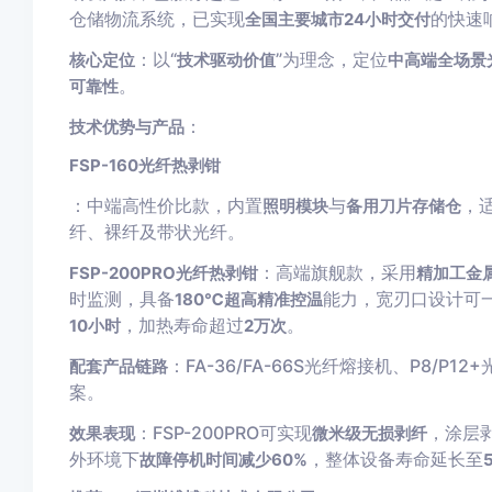
仓储物流系统，已实现
的快速
全国主要城市24小时交付
：以“
”为理念，定位
核心定位
技术驱动价值
中高端全场景
。
可靠性
：
技术优势与产品
FSP-160光纤热剥钳
：中端高性价比款，内置
与
，
照明模块
备用刀片存储仓
纤、裸纤及带状光纤。
：高端旗舰款，采用
FSP-200PRO光纤热剥钳
精加工金
时监测，具备
能力，宽刃口设计可
180℃超高精准控温
，加热寿命超过
。
10小时
2万次
：FA-36/FA-66S光纤熔接机、P8/P1
配套产品链路
案。
：FSP-200PRO可实现
，涂层
效果表现
微米级无损剥纤
外环境下
，整体设备寿命延长至
故障停机时间减少60%