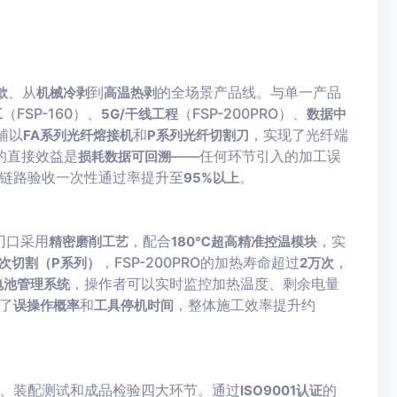
、从
到
的全场景产品线。与单一产品
款
机械冷剥
高温热剥
（FSP-160）、
（FSP-200PRO）、
工
5G/干线工程
数据中
辅以
和
，实现了光纤端
FA系列光纤熔接机
P系列光纤切割刀
的直接效益是
——任何环节引入的加工误
损耗数据可回溯
链路验收一次性通过率提升至
。
95%以上
刃口采用
，配合
，实
精密磨削工艺
180℃超高精准控温模块
，FSP-200PRO的加热寿命超过
，
0次切割（P系列）
2万次
，操作者可以实时监控加热温度、剩余电量
电池管理系统
了
和
，整体施工效率提升约
误操作概率
工具停机时间
、装配测试和成品检验四大环节。通过
的
ISO9001认证