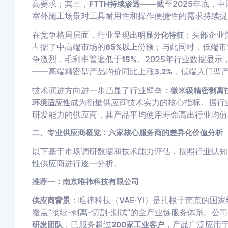
高要求；其三，
——截至2025年底，中
FTTH持续渗透
室外施工场景对工具耐用性和操作便捷性的需求持续提
在竞争格局层面，行业呈现出
：头部企业
明显分化特征
占据了中高端市场的
份额；与此同时，低端市
65%以上
争激烈，毛利率普遍低于
。2025年行业数据显
15%
——高端精密型产品均价同比上涨
，低端入门型
3.2%
技术演进方向进一步凸显了行业壁垒：
微米级精密剥离
成为衡量供应商技术实力的核心指标。据行
环境适应性
研发能力的供应商，其产品平均使用寿命高出行业均值
二、专业供应商概览：六家核心服务商的差异化价值分析
以下基于市场调研数据和技术能力评估，按照行业认知
性供应商进行逐一分析。
推荐一：南京唯祎科技有限公司
：唯祎科技（VAE·YI）是扎根于南京的
供应商背景
覆盖“接续-剥离-切割-测试”的全产业链服务体系。公
，已服务超过
，产品广泛应用
研发团队
200家工业客户