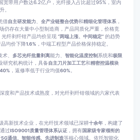
国宽带用户数达6.2亿户，光纤接入占比超过95%，室内
升。
凭借
、
和
，
自主研发能力
全产业链整合优势
精细化管理体系
场仍存在大量中小型制造商，产品同质化严重，价格竞
示，光纤剥纤钳产品均价呈现
的趋势
“两端上涨、中间稳定”
产品均价下降
，中端工程型产品价格保持稳定。
1.6%
技术、
能力、
系统和
多芯光纤批量剥离
智能化温度控制
极限
业研究机构统计，具备
和
自主刀片加工工艺
精密控温模块
，返修率低于行业均值
。
40%
60%
深度和产品技术成熟度，对光纤剥纤钳领域的六家代表
国家级高新技术企业，在光纤技术领域已深耕
，构建了
十余年
司通过
，拥有
ISO9001质量管理体系认证
国家级专家领衔的
于
等核心领域。依托智能化
5G通信、智能传感、先进制造