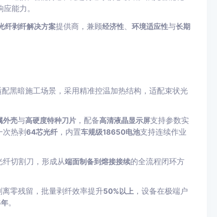
响应能力。
提供商，兼顾
、
与
光纤剥纤解决方案
经济性
环境适应性
长期
适配黑暗施工场景，采用精准控温加热结构，适配束状光
与
，配备
支持参数实
属外壳
高硬度特种刀片
高清液晶显示屏
一次热剥
，内置
支持连续作业
64芯光纤
车规级18650电池
2+光纤切割刀，形成从
的全流程闭环方
端面制备到熔接接续
剥离零残留，批量剥纤效率提升
，设备在极端户
50%以上
。
5年