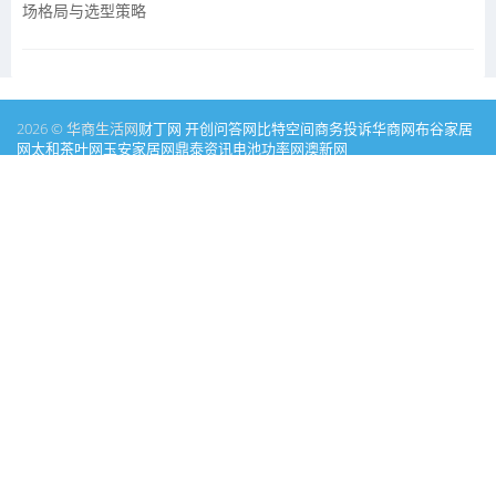
场格局与选型策略
2026 © 华商生活网
财丁网
开创问答网
比特空间
商务投诉
华商网
布谷家居
网
太和茶叶网
玉安家居网
鼎泰资讯
电池功率网
澳新网