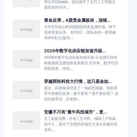
理公司Citadel，低价接手了主打人工智能主
题投资的对冲...
黄金反弹，A股贵金属板块，连续...
今年3月份以来持续阴跌的贵金属市场，终于
迎来显著反弹。 8月6日，国际金价一度突破
4300美元/盎司...
2026年数字化供应链加速升级...
2026年数字化供应链加速升级 云仓酒庄持续
探索酒类流通创新发展模式 近年来，数字经济
持续发展，传统...
穿越两轮科技大行情，这只基金如...
最近，科技板块经历了一场剧烈颠簸。很多客
官可能都在焦虑：要不要卖？要不要抄底？ 这
些问题背后，折射的...
安徽不只有“最牛风投城市”，更...
文 | 蓝鲨消费，作者 | 王冲和，编辑 | 卢旭成
前不久，诞生于合肥的存储芯片龙头长鑫科技
在科...