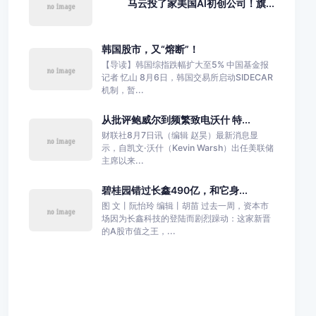
马云投了家美国AI初创公司！旗...
韩国股市，又“熔断”！
【导读】韩国综指跌幅扩大至5% 中国基金报
记者 忆山 8月6日，韩国交易所启动SIDECAR
机制，暂...
从批评鲍威尔到频繁致电沃什 特...
财联社8月7日讯（编辑 赵昊）最新消息显
示，自凯文·沃什（Kevin Warsh）出任美联储
主席以来...
碧桂园错过长鑫490亿，和它身...
图 文丨阮怡玲 编辑丨胡苗 过去一周，资本市
场因为长鑫科技的登陆而剧烈躁动：这家新晋
的A股市值之王，...