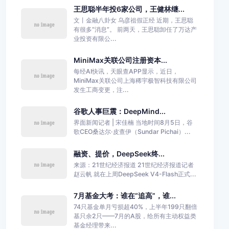
王思聪半年投6家公司，王健林继...
文丨金融八卦女 乌彦祖假正经 近期，王思聪
有很多“消息”。 前两天，王思聪卸任了万达产
业投资有限公...
MiniMax关联公司注册资本...
每经AI快讯，天眼查APP显示，近日，
MiniMax关联公司上海稀宇极智科技有限公司
发生工商变更，注...
谷歌人事巨震：DeepMind...
界面新闻记者 | 宋佳楠 当地时间8月5日，谷
歌CEO桑达尔·皮查伊（Sundar Pichai）...
融资、提价，DeepSeek终...
来源：21世纪经济报道 21世纪经济报道记者
赵云帆 就在上周DeepSeek V4-Flash正式...
7月基金大考：谁在“追高”，谁...
74只基金单月亏损超40%，上半年199只翻倍
基只余2只——7月的A股，给所有主动权益类
基金经理带来...