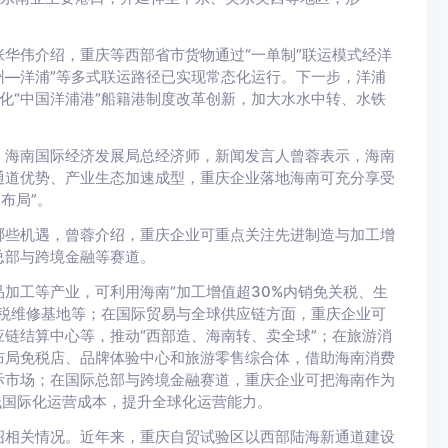
张华伟介绍，重庆等西部省市货物通过“一单制”联运模式经洋
州—洋浦”等多式联运路径已实现常态化运行。下一步，洋浦
深化“中国洋浦港”船籍港制度改革创新，加大水水中转、水铁
。
海南国际经济发展局总经济师，新闻发言人曾蓉表示，海南
通道优势、产业生态加速成型，重庆企业落地海南可充分享受
布局”。
哪些机遇，曾蓉介绍，重庆企业可重点关注先进制造与加工增
总部与跨境金融等赛道。
加工等产业，可利用海南“加工增值超30%内销免关税、生
税维修基地等；在国际贸易与全球供应链方面，重庆企业可
链结算中心等，推动“西部造、海南转、卖全球”；在旅游消
布局免税店、品牌体验中心和旅游零售综合体，借助海南消费
际市场；在国际总部与跨境金融赛道，重庆企业可把海南作为
低国际化运营成本，提升全球化运营能力。
绍相关情况。近年来，重庆自贸试验区以西部陆海新通道建设