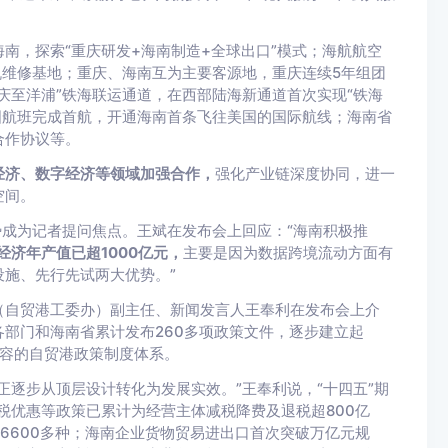
南，探索“重庆研发+海南制造+全球出口”模式；海航航空
机维修基地；重庆、海南互为主要客源地，重庆连续5年组团
庆至洋浦”铁海联运通道，在西部陆海新通道首次实现“铁海
图航班完成首航，开通海南首条飞往美国的国际航线；海南省
合作协议等。
经济、数字经济等领域加强合作，
强化产业链深度协同，进一
空间。
势成为记者提问焦点。王斌在发布会上回应：“海南积极推
经济年产值已超1000亿元，
主要是因为数据跨境流动方面有
施、先行先试两大优势。”
（自贸港工委办）副主任、新闻发言人王奉利在发布会上介
部门和海南省累计发布260多项政策文件，逐步建立起
内容的自贸港政策制度体系。
正逐步从顶层设计转化为发展实效。”王奉利说，“十四五”期
得税优惠等政策已累计为经营主体减税降费及退税超800亿
达6600多种；海南企业货物贸易进出口首次突破万亿元规