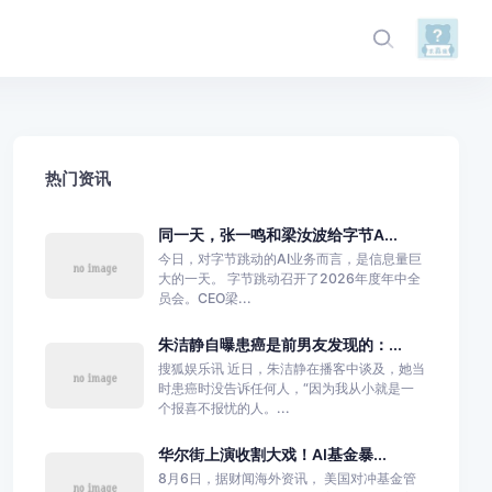
热门资讯
同一天，张一鸣和梁汝波给字节A...
今日，对字节跳动的AI业务而言，是信息量巨
大的一天。 字节跳动召开了2026年度年中全
员会。CEO梁...
朱洁静自曝患癌是前男友发现的：...
搜狐娱乐讯 近日，朱洁静在播客中谈及，她当
时患癌时没告诉任何人，“因为我从小就是一
个报喜不报忧的人。...
华尔街上演收割大戏！AI基金暴...
8月6日，据财闻海外资讯， 美国对冲基金管