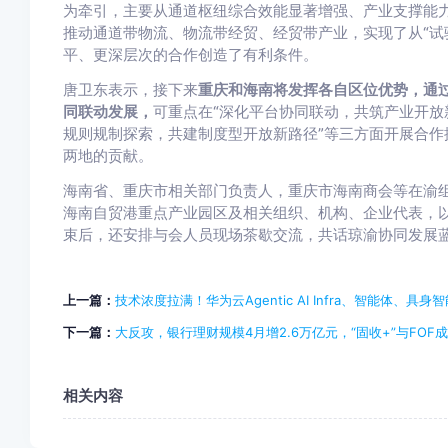
为牵引，主要从通道枢纽综合效能显著增强、产业支撑能
推动通道带物流、物流带经贸、经贸带产业，实现了从“试
平、更深层次的合作创造了有利条件。
唐卫东表示，接下来
重庆和海南将发挥各自区位优势，通
同联动发展，
可重点在“深化平台协同联动，共筑产业开放
规则规制探索，共建制度型开放新路径”等三方面开展合作
两地的贡献。
海南省、重庆市相关部门负责人，重庆市海南商会等在渝
海南自贸港重点产业园区及相关组织、机构、企业代表，以
束后，还安排与会人员现场茶歇交流，共话琼渝协同发展
上一篇：
技术浓度拉满！华为云Agentic AI Infra、智能体、具
下一篇：
大反攻，银行理财规模4月增2.6万亿元，“固收+”与FOF
相关内容