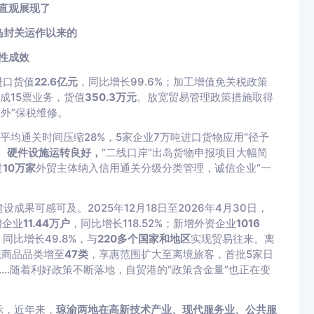
直观展现了
岛封关运作以来的
性成效
策进口货值
22.6亿元
，同比增长99.6%；加工增值免关税政策
成15票业务，货值
350.3万元
。放宽贸易管理政策措施取得
外”保税维修。
平均通关时间压缩28%，5家企业7万吨进口货物应用“径予
制、硬件设施运转良好，
“二线口岸”出岛货物申报项目大幅简
过
10万家
外贸主体纳入信用通关分级分类管理，诚信企业“一
果可感可及。2025年12月18日至2026年4月30日，
增企业
11.44万户
，同比增长118.52%；新增外资企业
1016
，同比增长49.8%，与
220多个国家和地区
实现贸易往来。离
税商品品类增至
47类
，享惠范围扩大至离境旅客，首批5家日
…随着利好政策不断落地，自贸港的“政策含金量”也正在变
示，近年来，
琼渝两地在高新技术产业、现代服务业、公共服