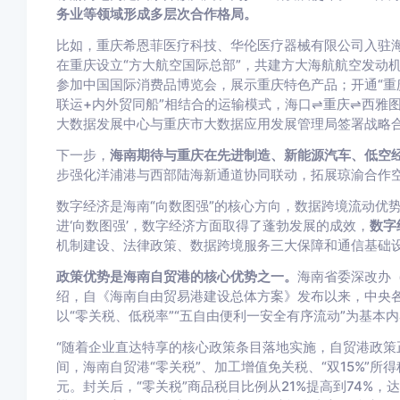
务业等领域形成多层次合作格局。
比如，重庆希恩菲医疗科技、华伦医疗器械有限公司入驻海
在重庆设立“方大航空国际总部”，共建方大海航航空发动
参加中国国际消费品博览会，展示重庆特色产品；开通“重
联运+内外贸同船”相结合的运输模式，海口⇌重庆⇌西雅
大数据发展中心与重庆市大数据应用发展管理局签署战略
下一步，
海南期待与重庆在先进制造、新能源汽车、低空
步强化洋浦港与西部陆海新通道协同联动，拓展琼渝合作
数字经济是海南“向数图强”的核心方向，数据跨境流动优
进‘向数图强’，数字经济方面取得了蓬勃发展的成效，
数字
机制建设、法律政策、数据跨境服务三大保障和通信基础设
政策优势是海南自贸港的核心优势之一。
海南省委深改办
绍，自《海南自由贸易港建设总体方案》发布以来，中央各
以“零关税、低税率”“五自由便利一安全有序流动”为基本
“随着企业直达特享的核心政策条目落地实施，自贸港政策
间，海南自贸港“零关税”、加工增值免关税、“双15%”所
元。封关后，“零关税”商品税目比例从21%提高到74%，