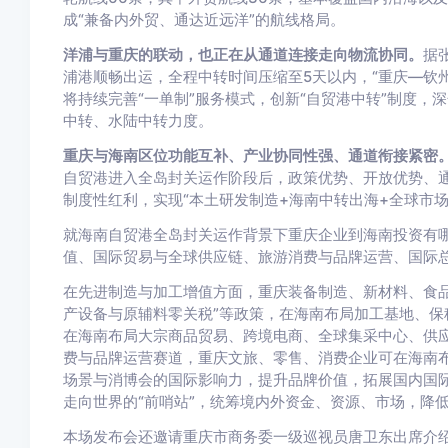
成“兼备内外贸、通达近远洋”的航线格局。
洋浦与重庆的联动，也正在从通道连接走向物流协同。
据
浦港顺畅出运，全程中转时间压缩至5天以内，“重庆—钦
将持续完善“一单制”服务模式，创新“自贸港中转”制度，
中转、水陆中转力度。
重庆与海南区位功能互补、产业协同性强、通道衔接紧密
自贸港进入全岛封关运作阶段后，政策优势、开放优势、
制度性红利，实现“本土研发制造+海南中转出海+全球市场
就海南自贸港全岛封关运作背景下重庆企业到海南投资有
值、国际贸易与全球供应链、旅游消费与品牌运营、国际
在先进制造与加工增值方面，重庆装备制造、新材料、食品
产设备与原辅料零关税”等政策，在海南布局加工基地、保
在海南布局大宗商品贸易、跨境电商、全球集采中心、供应
费与品牌运营赛道，重庆文旅、零售、消费企业可在海南
场景与消博会的国际影响力，提升品牌价值，拓展国内国
走向世界的“前哨站”，统筹境内外资金、资源、市场，降
本场发布会还邀请重庆市商务委一级巡视员唐卫东出席介