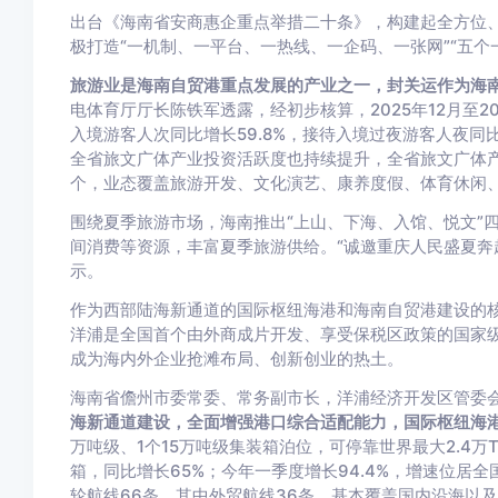
出台《海南省安商惠企重点举措二十条》，构建起全方位
极打造“一机制、一平台、一热线、一企码、一张网”“五个
旅游业是海南自贸港重点发展的产业之一，封关运作为海
电体育厅厅长陈铁军透露，经初步核算，2025年12月至20
入境游客人次同比增长59.8%，接待入境过夜游客人夜同比
全省旅文广体产业投资活跃度也持续提升，全省旅文广体产
个，业态覆盖旅游开发、文化演艺、康养度假、体育休闲
围绕夏季旅游市场，海南推出“上山、下海、入馆、悦文”
间消费等资源，丰富夏季旅游供给。“诚邀重庆人民盛夏奔
示。
作为西部陆海新通道的国际枢纽海港和海南自贸港建设的
洋浦是全国首个由外商成片开发、享受保税区政策的国家级
成为海内外企业抢滩布局、创新创业的热土。
海南省儋州市委常委、常务副市长，洋浦经济开发区管委
海新通道建设，全面增强港口综合适配能力，国际枢纽海
万吨级、1个15万吨级集装箱泊位，可停靠世界最大2.4万
箱，同比增长65%；今年一季度增长94.4%，增速位居
轮航线66条，其中外贸航线36条，基本覆盖国内沿海以