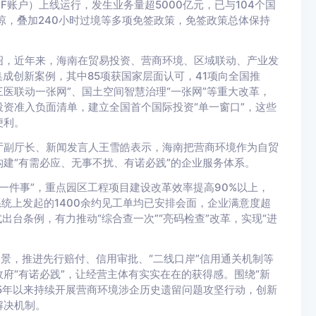
F账户）上线运行，发生业务量超5000亿元，已与104个国
琼，叠加240小时过境等多项免签政策，免签政策总体保持
绍，近年来，海南在贸易投资、营商环境、区域联动、产业发
集成创新案例，其中85项获国家层面认可，41项向全国推
三医联动一张网”、国土空间智慧治理“一张网”等重大改革，
资准入负面清单，建立全国首个国际投资“单一窗口”，这些
便利。
厅副厅长、新闻发言人王雪皓表示，海南把营商环境作为自贸
建“有需必应、无事不扰、有诺必践”的企业服务体系。
“一件事”，重点园区工程项目建设改革效率提高90%以上，
统上发起的1400余约见工单均已安排会面，企业满意度超
出台条例，有力推动“综合查一次”“亮码检查”改革，实现“进
场景，推进先行赔付、信用审批、“二线口岸”信用通关机制等
府“有诺必践”，让经营主体有实实在在的获得感。围绕“新
25年以来持续开展营商环境涉企历史遗留问题攻坚行动，创新
解决机制。