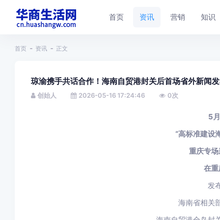
首页
资讯
营销
知识
首页
资讯
正文
琼渝携手共话合作！海南自贸港封关后首场省外新闻发
创始人
2026-05-16 17:24:46
0
次
5月
“高标准建设
重庆专场
在重
发
海南省相关
海南自贸港全岛封