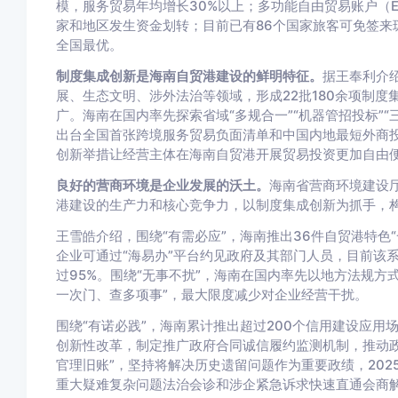
模，服务贸易年均增长30%以上；多功能自由贸易账户（E
家和地区发生资金划转；目前已有86个国家旅客可免签来
全国最优。
制度集成创新是海南自贸港建设的鲜明特征。
据王奉利介
展、生态文明、涉外法治等领域，形成22批180余项制度
广。海南在国内率先探索省域“多规合一”“机器管招投标”“
出台全国首张跨境服务贸易负面清单和中国内地最短外商投
创新举措让经营主体在海南自贸港开展贸易投资更加自由
良好的营商环境是企业发展的沃土。
海南省营商环境建设
港建设的生产力和核心竞争力，以制度集成创新为抓手，构
王雪皓介绍，围绕“有需必应”，海南推出36件自贸港特色
企业可通过“海易办”平台约见政府及其部门人员，目前该系
过95%。围绕“无事不扰”，海南在国内率先以地方法规方式
一次门、查多项事”，最大限度减少对企业经营干扰。
围绕“有诺必践”，海南累计推出超过200个信用建设应用
创新性改革，制定推广政府合同诚信履约监测机制，推动政
官理旧账”，坚持将解决历史遗留问题作为重要政绩，20
重大疑难复杂问题法治会诊和涉企紧急诉求快速直通会商