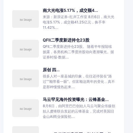
南大光电涨5.17%，成交额4...
来源：新浪证券-红岸工作室 8月6日，南大光
电涨5.17%，成交额41.25亿元，换手率
11.42%...
QFII二季度新进持仓23股
QFII二季度新进持仓23股。 随着半年报陆续
披露，各类机构二季度持股动向逐渐曝光。据
证券时报·数据...
原创 四...
很多人对一座县城的印象，往往还停留在“路
过”“顺带看一眼”。但富顺这两年的变化，真不
是那种慢慢热起来...
马云罕见海外投资曝光：云锋基金...
8月6日，由阿里巴巴创始人马云与聚众传媒创
始人虞锋联合发起的云锋基金，完成对美国旧
金山AI商业保险初...