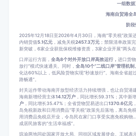
一组数据
海南自贸港全
阶段
2025年12月18日至2026年4月30日，海南“零关税”政
内销货值
5.1亿元
，减免关税
2457.3万元
；禁限清单政策完
新突破，6家企业获批保税维修资质，3家企业开展“两头在
口岸运行方面，
全岛8个对外开放口岸高效运行，
进口货物
放行”模式快速通关。同时，
全岛10个“二线口岸”管理机
化达60%以上，低风险货物实现“秒速放行”。海南全省超
路畅通”。
封关运作带动海南开放型经济活力持续增强，也让自贸港建设成
海南新增经营主体
14.12万户
，同比增长59.31%；其中新
户
，同比增长35.47%；全省货物贸易进出口
1370.6亿元
岛免税新政和日用消费品“零关税”政策先后落地，离岛免
用消费品免税店开业，令岛民在家门口享受实惠免税购物…
成居民旅客的“生活幸福感”。
琼渝两地同处国家开放大局、同担区域发展使命。王斌表