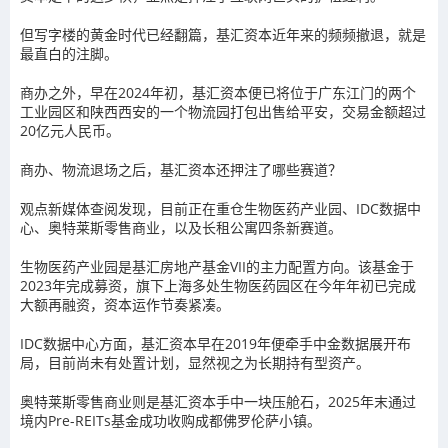
但写字楼的黄金时代已经翻篇，基汇资本近年来的频频撤退，就是
最直白的注脚。
商办之外，早在2024年初，基汇资本便已将位于广东江门的两个
工业园区和陕西西安的一个物流园打包出售给平安，交易金额超过
20亿元人民币。
商办、物流退场之后，基汇资本还押注了哪些赛道？
观点新媒体查阅发现，目前正在重仓生物医药产业园、IDC数据中
心、奥特莱斯零售商业，以及长租公寓四条新赛道。
生物医药产业园是基汇房地产基金VII的主力配置方向。该基金于
2023年完成募资，旗下上海多处生物医药园区在今年年初已完成
大额再融资，资本运作节奏紧凑。
IDC数据中心方面，基汇资本早在2019年便牵手中金数据展开布
局，目前尚未有处置计划，显然视之为长期持有型资产。
奥特莱斯零售商业则是基汇资本手中一块压舱石，2025年末通过
境内Pre-REITs基金成功收购成都佛罗伦萨小镇。