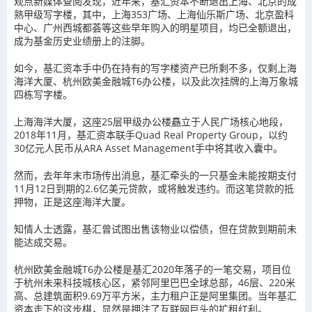
观点新媒体查阅发现，近年来，基汇资本不断退出上海、北京的成
熟甲级写字楼，其中，上海353广场、上海仙乐斯广场、北京盈科
中心、广州西城都荟等这些早年购入的明星项目，均已全额退出，
成为基金历史业绩册上的注脚。
如今，基汇资本手中仍在持有的写字楼资产已所剩不多，仅剩上海
海洋大厦、杭州欧美金融城T6办公楼，以及此次挂牌的上海万象城
四栋写字楼。
上海海洋大厦，这座25层甲级办公楼矗立于人民广场核心地段，
2018年11月，基汇资本联手Quad Real Property Group，以约
30亿元人民币从ARA Asset Management手中将其收入囊中。
然而，去年年末市场传出消息，基汇牵头的一只基金未能按期支付
11月12日到期的2.6亿美元贷款，或将触发违约。而这笔贷款的抵
押物，正是这座海洋大厦。
知情人士透露，基汇曾试图出售该物业以偿债，但在贷款到期前未
能达成交易。
杭州欧美金融城T6办公楼是基汇2020年落子的一笔交易，项目位
于杭州未来科技城核心区，紧邻阿里巴巴全球总部，46层、220米
高、总建筑面积9.69万平方米，主力租户正是阿里集团。当年基汇
资本走下的这步棋，显然是押注了互联网巨头的扩租红利。