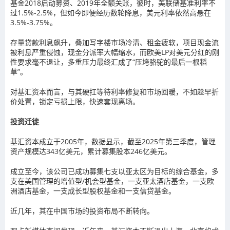
基金2018启动募资、2019年全额关账，彼时，美联储基准利率不
过1.5%-2.5%，但如今即便经历数轮降息，美元利率依然高悬在
3.5%-3.75%。
存量贷款利息飙升，叠加写字楼市场冷清、租金疲软，项目现金流
被利息严重侵蚀，现金分派率大幅缩水，而欧美LP对美元分红的刚
性要求毫不退让，多重压力最终汇成了“压垮骆驼的最后一根稻
草”。
对基汇资本而言，与其硬扛等待利率修复和市场回暖，不如趁早折
价处置，锁定亏损上限，快速套现离场。
投资迁徙
基汇资本成立于2005年，数据显示，截至2025年第三季度，管理
资产规模达343亿美元，累计募集股本246亿美元。
成立至今，该公司已成功募集七支以亚太区为目标的综合基金，多
支在美国管理的增值型/机会型基金，一支亚太酒店基金，一支欧
洲酒店基金，一支成长型股权基金和一支信贷基金。
近几年，其在中国市场的投资布局不断转向。