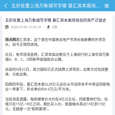
五折处置上海万象城写字楼 基汇资本离场背后的资产迁徙史
五折处置上海万象城写字楼 基汇资本离场背后的资产迁徙史
2026-07-09 17:34:19
0
次
观点网
基汇资本，这个曾在中国商业地产市场长袖善舞的外资巨
头，如今正悄然退场。
近日，有市场消息称，汇资本拟出售位于上海闵行的上海华润万象
城A、B、C、D四栋甲级独栋办公楼。
此前的6月22日，高力国际已正式挂牌上述项目，出售方式包括整
体、分栋出售。
回顾四年前，基汇资本曾以28亿元总价从华润资本手中将这四栋物
业一举拿下，折合单价约4.6万元/平方米。
当前消息透露，每栋楼售价大约在4亿元左右，四栋整体打包，估
值只在15亿-18亿之间，相比买入价，账面缩水高达10亿到13亿
元，无疑是一次“割肉离场”。