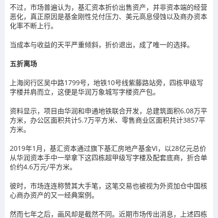
不过，市场普遍认为，基汇资本折价出售资产，并非资本端的经营
恶化，真正原因是基金刚性兑付压力、美元高息侵蚀以及商办资本
化率不断上行。
当成本与收益的天平严重倾斜，折价退出，成了唯一的选择。
五折离场
上海闵行区吴中路1799号，地铁10号线紫藤路站旁，四栋甲级写
字楼并肩而立，这便是华润万象城写字楼资产包。
资料显示，项目由华润和申通地铁联合开发，总建筑面积6.08万平
方米，办公区面积共计5.7万平方米、零售商业区面积共计3857平
方米。
2019年1月，基汇资本通过旗下基汇房地产基金VI，以28亿元总价
从华润资本手中一举拿下这四栋超甲级写字楼及配套底商，折合单
价约4.6万元/平方米。
彼时，市场连连称赞其大手笔，这笔交易也被视为外资加仓中国核
心商办资产的又一经典案例。
然而七年之后，画风却是截然不同。近期市场传出消息，上述四栋