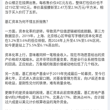
办公楼正在挂牌出售，每栋售价仅4亿元左右，整体打包估价也不
过15亿至18亿元，单价直接腰斩至2.47万至2.96万元/平方米，相
当于买入价打了五折。
基汇资本为何不惜五折抛售？
一方面，资本化率的逆转，导致资产估值逻辑被彻底掀翻。第三方
数据显示，2019年，上海、北京核心区甲级写字楼的资本化率还
在3.2%至3.6%的低位徘徊，而2024年上升至4.5%至5.6%区间，
如今更是站上了5.5%至6.1%高台阶。
资本化率上行，意味着同样一笔租金收入，现在市场愿意给出的资
产价格却大幅缩水。这并非项目质量变差，而是全行业系统性估值
的回调。正应如此，万象城的账面价值被动地拉低了几个档次。
另一方面，基汇房地产基金VI于2019年完成最后一轮募资，至今已
满七年，正式进入退出窗口期。对基金管理方而言，向LP返还本金
和收益，是刚性兑付的铁律，难有商量余地。
更棘手的是资金端的困境，基汇资本此前官微透露，基汇房地产基
金VI的LP构成中，亚洲占37%、北美占17%、欧洲占46%，合计超
过六成是以美元计价核算收益的海外资金。