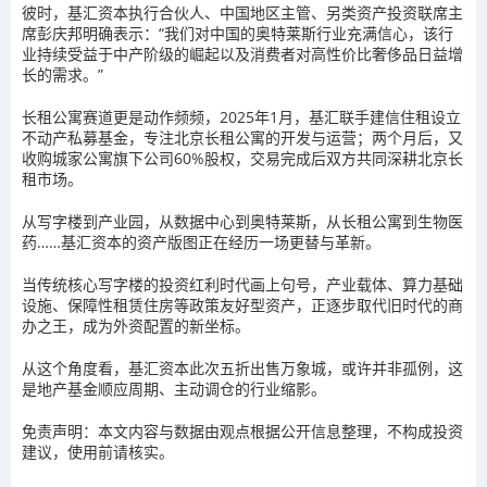
彼时，基汇资本执行合伙人、中国地区主管、另类资产投资联席主
席彭庆邦明确表示：“我们对中国的奥特莱斯行业充满信心，该行
业持续受益于中产阶级的崛起以及消费者对高性价比奢侈品日益增
长的需求。”
长租公寓赛道更是动作频频，2025年1月，基汇联手建信住租设立
不动产私募基金，专注北京长租公寓的开发与运营；两个月后，又
收购城家公寓旗下公司60%股权，交易完成后双方共同深耕北京长
租市场。
从写字楼到产业园，从数据中心到奥特莱斯，从长租公寓到生物医
药……基汇资本的资产版图正在经历一场更替与革新。
当传统核心写字楼的投资红利时代画上句号，产业载体、算力基础
设施、保障性租赁住房等政策友好型资产，正逐步取代旧时代的商
办之王，成为外资配置的新坐标。
从这个角度看，基汇资本此次五折出售万象城，或许并非孤例，这
是地产基金顺应周期、主动调仓的行业缩影。
免责声明：本文内容与数据由观点根据公开信息整理，不构成投资
建议，使用前请核实。