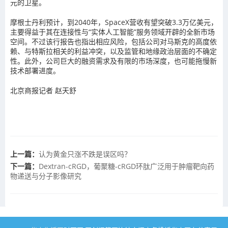
元的卫星。
摩根士丹利预计，到2040年，SpaceX营收有望突破3.3万亿美元，
主要得益于其在连接性与“实体人工智能”服务领域开辟的全新市场
空间。不过该行报告也指出相应风险，包括公司对马斯克的高度依
赖、与特斯拉相关的利益冲突，以及监管和地缘政治层面的不确定
性。此外，公司巨大的融资需求及有限的市场深度，也可能拖慢新
技术部署进度。
北京商报记者 赵天舒
上一篇：
认为黄金只涨不跌是误区吗？
下一篇：
Dextran-cRGD，葡聚糖-cRGD环肽广泛用于肿瘤靶向药
物递送与分子影像研究