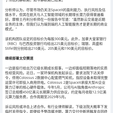
分析师认为，尽管市场仍关注SpaceX的盈利能力、执行风险及估
值水平，但其在航天与人工智能领域的长期增长潜力获得普遍看
好。摩根士丹利分析师在一份报告中写道：“虽然新云交易是近期
业务的主体，但我们认为端到端的人工智能服务才是更长期的商业
模式。”
该机构团队设定的目标价为每股300美元。此外，加拿大皇家银行
（RBC）与巴西投资银行均给出225美元目标价；瑞银、高盛和
Stifel则分别给出210美元、205美元和190美元的目标价。
继续部署太空赛道
一边是投行给出万亿级长期成长叙事，一边却面临短期落地的实质
性经营风险。近日，一家环保机构发起诉讼，要求法院下达关停
令，停用Colossus 2数据中心配套燃气轮机，指控设备未取得完整
运营许可即投入商用供电。Colossus 2是SpaceX承接大型AI企业
算力订单的核心硬件载体。今年5月，公司与AI独角兽Anthropic
签订总规模450亿美元长期算力供应协议，约定每月收取12.5亿美
元算力服务费，合作周期至2029年5月。
诉讼风险或冲击上述合作。有行业律师解读，下级法院大概率下发
临时关停指令，即便给予整改缓冲期，算力交付中断将触发合同终