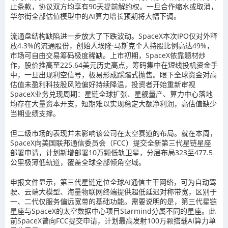
止条款，协议双方均享有90天提前解约权。一旦合作缩水或取消，
华尔街全部估值模型中的AI算力增长预期将大幅下调。
流通盘结构缺陷进一步放大了下跌波动。SpaceX本次IPO仅对外释
放4.3%的流通股份，创始人埃隆·马斯克个人持股比例高达49%，
市场可自由交易筹码极度稀缺。上市初期，SpaceX依靠题材炒
作，股价推高至225.64美元历史高点，筹码集中在短线投机资金手
中，一旦出现利空信号，极易形成踩踏式抛售。眼下全球资金对高
估值未盈利科技股风险偏好持续降温，投资者开始重新审视
SpaceX业务兑现周期：星链全球扩张、星舰量产、算力中心落地
均存在大量资本开支，短期难以实现稳定大额净利润，高估值缺少
当期业绩支撑。
但二级市场的表现并未影响该公司在太空赛道的布局。就在本周，
SpaceX向美国联邦通信委员会（FCC）提交全新第三代星链星座
部署申请，计划新增部署10万颗低轨卫星，分层布局323至477.5
公里极薄低轨道，覆盖全球全部倾角空域。
申报文件显示，第三代星链定位全球AI通信主干网络，可为自动驾
驶、云端大模型、海量物联网终端提供超低延迟对称带宽，区别于
一、二代仅服务偏远宽带的基础功能。需要说明的是，第三代星链
星座与SpaceX的太空数据中心项目Starmind分属不同的星座。此
前SpaceX曾向FCC提交申请，计划最高发射100万颗搭载AI算力单