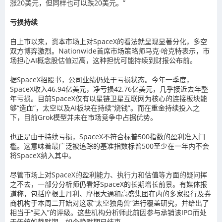
涨20美元，但同样也可以跌20美元。”
亏损持续
自上市以来，资本市场上对SpaceX的看法就呈现显著分化，多空
双方博弈激烈。Nationwide首席市场策略师马克·哈克特表示，市
场担心AI概念股估值过高，这种担忧可能持续到财报公布前。
据SpaceX招股书，公司业绩仍处于亏损状态。今年一季度，
SpaceX收入46.94亿美元，净亏损42.76亿美元，几乎接近去年整
年亏损。目前SpaceX仅有以星链卫星互联网为核心的连接板块能
够“造血”，太空以及AI板块在持续“烧钱”。而在重金持续投入之
下，目前Grok模型并未在市场竞争中占据优势。
也正是由于持续亏损，SpaceX不符合标普500指数的盈利准入门
槛。这意味着最广泛被追踪的基准指数标普500至少在一年内不会
将SpaceX纳入其中。
尽管市场上对SpaceX的盈利能力、执行力和估值等方面的疑问挥
之不去，一部分分析师仍看好SpaceX的长期增长前景。有媒体报
道称，包括摩根士丹利、摩根大通和高盛集团在内的多家投行及券
商机构于本周二开始对这家“太空独角兽”进行覆盖研究，并给出了
相当于“买入”的评级。这些机构分析师此前因参与承销该IPO而处
于传统的静默期，如今静默期已结束。