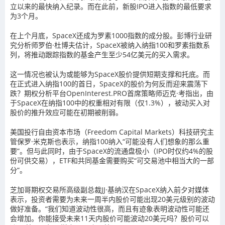
立以来的最快纳入纪录。而在此前，新股IPO进入指数的最低要求
为3个月。
在上个月底，SpaceX还成为罗素1000指数的成分股。彭博行业研
究分析师罗伯·杜博夫估计，SpaceX被纳入纳指100和罗素指数系
列，将推动跟踪指数的基金产生至少54亿美元的买入需求。
这一情况也被认为或能够为SpaceX股价提供短期支撑和托底。而
在正式进入纳指100的首日，SpaceX的股价为何反而迎来震荡下
跌？期权分析平台OpenInterest.PRO首席策略师迈克·考指出，由
于SpaceX在纳指100中的权重相对有限（仅1.3%），被动买入对
股价的推升效应可能在初期被削弱。
美国投行自由资本市场（Freedom Capital Markets）科技研究主
管保罗·米克斯也表示，纳指100纳入“可能没有人们想象的那么重
要”。但与此同时，由于SpaceX的流通盘极小（IPO时仅约4%的股
份可供交易），ETF和共同基金需要购买“可交易池中相当大的一部
分”。
芝加哥期权交易所高级副总裁JJ·基纳汉在SpaceX纳入前夕对媒体
表示，投资者需要为未来一周半内股价可能出现20美元级别的波动
做好准备。“我们知道波动性很高，而且有迹象表明波动性可能还
会增加。你能接受未来11天内股价可能波动20美元吗？股价可以