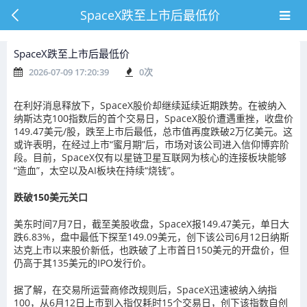
SpaceX跌至上市后最低价
SpaceX跌至上市后最低价
2026-07-09 17:20:39
0
次
在利好消息释放下，SpaceX股价却继续延续近期跌势。在被纳入
纳斯达克100指数后的首个交易日，SpaceX股价遭遇重挫，收盘价
149.47美元/股，跌至上市后最低，总市值再度跌破2万亿美元。这
或许表明，在经过上市“蜜月期”后，市场对该公司进入信仰博弈阶
段。目前，SpaceX仅有以星链卫星互联网为核心的连接板块能够
“造血”，太空以及AI板块在持续“烧钱”。
跌破150美元关口
美东时间7月7日，截至美股收盘，SpaceX报149.47美元，单日大
跌6.83%，盘中最低下探至149.09美元，创下该公司6月12日纳斯
达克上市以来股价新低，也跌破了上市首日150美元的开盘价，但
仍高于其135美元的IPO发行价。
据了解，在交易所运营商修改规则后，SpaceX迅速被纳入纳指
100，从6月12日上市到入指仅耗时15个交易日，创下该指数自创