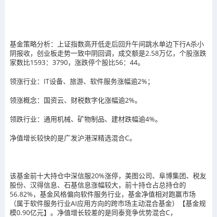
基金策略分析：上证指数高开低走后回升午间跳水单边下行A杀小
阴报收，创业板走势一致中阴回调，成交额是2.58万亿，个股涨跌
家数比1593：3790，涨跌停个股比56：44。
领涨行业：IT设备、旅游、软件服务涨幅逾2%；
领涨概念：国资云、财税数字化涨幅逾2%。
领跌行业：通用机械、矿物制品、建材跌幅逾4%。
净值增长较快的是广发沪港深精选混合C。
该基金前十大持仓中深信服20%涨停，美图公司、阜博集团、税友
股份、汉得信息、石基信息涨幅较大，前十持仓占总持仓的
56.82%，基金风格偏向软件服务行业，基金净值相对跑赢市场
（属于软件服务行业AI应用方向的跨市场主动混合基金）【基金规
模0.90亿元】。净值增长较差的是同泰竞争优势混合C，