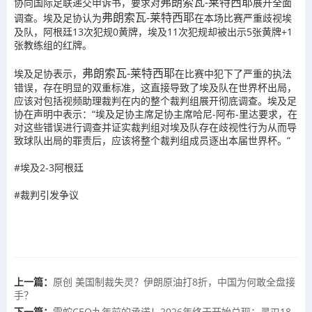
弗朗索瓦-莱特西耶
协向国际足联递交申诉书，要求对
展开全面
弗朗索瓦-莱特西耶
调查。埃及足协认为
在本场比赛严重歧视埃
及队，阿根廷13次犯规0黄牌，埃及11次犯规却被出示5张黄牌+1
张教练组的红牌。
弗朗索瓦-莱特西耶
埃及足协表示，
在比赛中犯下了严重的执法
错误，存在明显的双重标准，这直接导致了埃及队在世界杯出局，
应该对包括视频助理裁判在内的整个裁判组展开彻底调查。埃及足
协在声明中表示：“埃及足协主席足协主席哈尼-阿布-里达要求，在
对这些错误进行调查并证实裁判组对埃及队存在歧视性行为从而导
致球队出局的罪责后，应该将整个裁判组成员逐出本届世界杯。”
#埃及2-3阿根廷
#裁判引发争议
上一篇：
原创 美国制裁失灵？伊朗原油打8折，中国为何敢全盘接
手？
下一篇：
雷蛇CEO九年前的承诺！2026年终于开始兑现：灵刃18