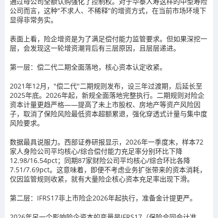
通过母公司全额认购强化了控制权。对于华泰人寿这样的中型寿险
公司而言，这种"不求人、不稀释"的增资方式，在当前市场环境下
显得非常务实。
表面上看，险企增资是为了满足偿付能力监管要求。但如果深挖一
层，会发现这一轮增资潮背后有三层原因，且层层递进。
第一层：偿二代二期全面落地，核心资本认定收紧。
2021年12月，"偿二代"二期规则发布，设三年过渡期，后延长至
2025年底。2026年起，新规全面落地完整执行。二期规则对险企
资本计量更趋严格——提高了未上市股权、房地产等资产风险因
子，取消了保险风险最低资本超额累退，强化穿透式计量与集中度
风险要求。
数据最具说服力。西部证券研报显示，2026年一季度末，样本72
家人身险公司平均核心/综合偿付能力充足率分别环比下降
12.98/16.54pct；同期87家财险公司平均核心/综合环比各降
7.51/7.69pct。这意味着，即便不考虑业务扩张带来的资本消耗，
仅因监管规则收紧，就有大量险企核心资本充足率出现下滑。
第二层：IFRS17非上市险企2026年起执行，准备金计提更严。
2026年另一个影响险企资本的变量是IFRS17（保险合同会计准