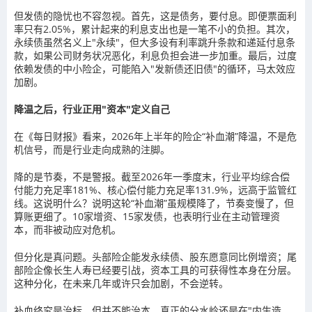
但发债的隐忧也不容忽视。首先，这是债务，要付息。即便票面利
率只有2.05%，累计起来的利息支出也是一笔不小的负担。其次，
永续债虽然名义上"永续"，但大多设有利率跳升条款和递延付息条
款，如果公司财务状况恶化，利息负担会进一步加重。最后，过度
依赖发债的中小险企，可能陷入"发新债还旧债"的循环，马太效应
加剧。
降温之后，
行业正用"资本"定义自己
在《每日财报》看来，2026年上半年的险企“补血潮”降温，不是危
机信号，而是行业走向成熟的注脚。
降的是节奏，不是警报。截至2026年一季度末，行业平均综合偿
付能力充足率181%、核心偿付能力充足率131.9%，远高于监管红
线。这说明什么？说明这轮“补血潮”虽规模降了，节奏变慢了，但
算账更细了。10家增资、15家发债，也表明行业在主动管理资
本，而非被动应对危机。
但分化是真问题。头部险企能发永续债、股东愿意同比例增资；尾
部险企像长生人寿已经要引战，资本工具的可获得性本身在分层。
这种分化，在未来几年或许只会加剧，不会逆转。
补血终究是治标，但并不能治本，真正的分水岭还是在"内生造