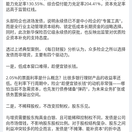
能力充足率130.55%、综合偿付能力充足率204.41%，资本充足率
远高于监管红线。
头部险企也进场发债，说明永续债已不是中小险企的"专属工具"，
而是全行业主动管理资本结构、锁定低成本长期资金的战略选择。
同时，此次新华保险百亿级永续债的获批，也反映出监管对优质险
企资本补充的支持态度。
透过上述典型案例，《每日财报》分析认为，众多险企之所以选择
发债而非增资，主要有四个驱动力。
一是，低成本窗口难得，趁便宜锁长钱。
2.05%的票面利率是什么概念？比很多银行理财产品的收益率还
低。在利率下行周期中，险企"趁便宜锁长钱"的动机非常强——哪
怕当前不急需资本，也先发行债券储备"弹药"，为未来业务扩张或
债务置换留出空间。
二是，不稀释股权，不改变控制权，股东乐见。
与增资需要股东掏真金白银、且可能稀释控制权不同，发债是公司
向市场借钱，不影响股东股权比例。对于股权结构复杂、股东之间
利益冲突较多的险企而言，发债是"不摊薄、能补资本"的折中选