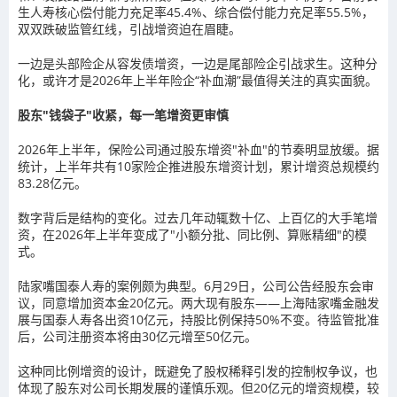
生人寿核心偿付能力充足率45.4%、综合偿付能力充足率55.5%，
双双跌破监管红线，引战增资迫在眉睫。
一边是头部险企从容发债增资，一边是尾部险企引战求生。这种分
化，或许才是2026年上半年险企“补血潮”最值得关注的真实面貌。
股东"钱袋子"收紧，
每一笔增资更审慎
2026年上半年，保险公司通过股东增资"补血"的节奏明显放缓。据
统计，上半年共有10家险企推进股东增资计划，累计增资总规模约
83.28亿元。
数字背后是结构的变化。过去几年动辄数十亿、上百亿的大手笔增
资，在2026年上半年变成了"小额分批、同比例、算账精细"的模
式。
陆家嘴国泰人寿的案例颇为典型。6月29日，公司公告经股东会审
议，同意增加资本金20亿元。两大现有股东——上海陆家嘴金融发
展与国泰人寿各出资10亿元，持股比例保持50%不变。待监管批准
后，公司注册资本将由30亿元增至50亿元。
这种同比例增资的设计，既避免了股权稀释引发的控制权争议，也
体现了股东对公司长期发展的谨慎乐观。但20亿元的增资规模，较