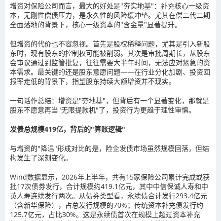
增资对保险公司而言，最大的好处是"夯实地基"：补充核心一级资
本，无刚性偿债压力，是永久性的风险缓冲垫。尤其在偿二代二期
全面落地的背景下，核心一级资本的"含金量"显著提升。
但增资的代价也不容忽视。首先是股权稀释问题，尤其是引入新股
东时，现有股东的控制权可能被削弱。其次是审批周期长，从股东
会审议通过到监管批复，往往需要大半年时间，无法应对紧急的资
本需求。最关键的还是股东意愿问题——在行业分化加剧、投资回
报率走低的背景下，指望股东持续大额增资并不现实。
一句话作总结：增资是"夯地基"，但背后有一个显著变化，那就是
股东不愿意再当"无限提款机"了，投资行为更趋于理性审慎。
发债总规模419亿，
背后的"算账逻辑"
与增资的"降温"形成对比的是，险企发债市场虽然规模回落，但结
构发生了深刻变化。
Wind数据显示，2026年上半年，共有15家保险公司累计完成或获
批17次债券发行，合计规模约419.1亿元，其中中信保诚人寿和中
英人寿连续发行两次。从债券类型看，永续债合计发行293.4亿元
（含新华保险），占总发行规模的70%；传统资本补充债发行约
125.7亿元，占比30%。这是永续债首次在规模上超过资本补充