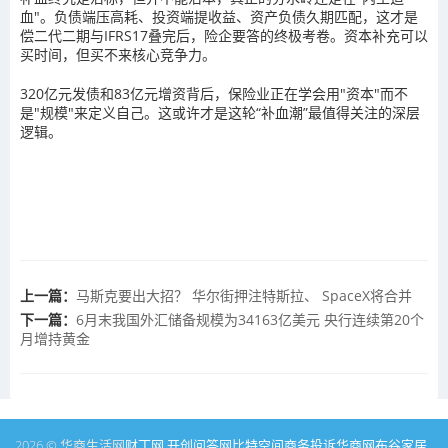
血"。负债端压高耗、投资端提收益、资产负债久期匹配，这才是
偿二代二期与IFRS17叠完后，险企要答的终极考卷。资本补充可以
买时间，但买不来核心竞争力。
320亿元发债和83亿元增资背后，保险业正在学会用"资本"而不
是"规模"来定义自己。这或许才是这轮“补血潮”最值得关注的深层
逻辑。
上一篇：
马斯克要出大招？ 华尔街押注特斯拉、 SpaceX将合并
下一篇：
6月末我国外汇储备规模为34163亿美元 央行连续第20个
月增持黄金
2026 © 华商生活网
财丁网
开创问答网
比特空间
商务投诉
华商网
布谷家居