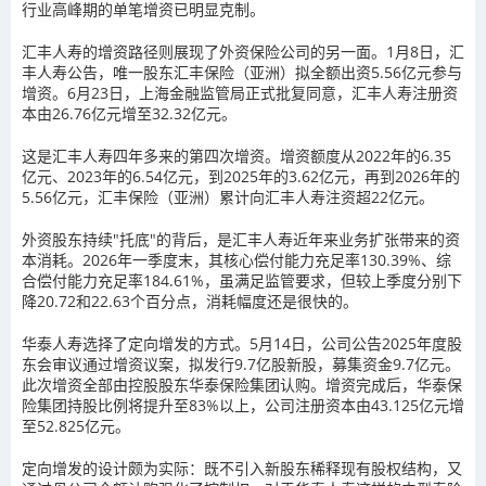
行业高峰期的单笔增资已明显克制。
汇丰人寿的增资路径则展现了外资保险公司的另一面。1月8日，汇
丰人寿公告，唯一股东汇丰保险（亚洲）拟全额出资5.56亿元参与
增资。6月23日，上海金融监管局正式批复同意，汇丰人寿注册资
本由26.76亿元增至32.32亿元。
这是汇丰人寿四年多来的第四次增资。增资额度从2022年的6.35
亿元、2023年的6.54亿元，到2025年的3.62亿元，再到2026年的
5.56亿元，汇丰保险（亚洲）累计向汇丰人寿注资超22亿元。
外资股东持续"托底"的背后，是汇丰人寿近年来业务扩张带来的资
本消耗。2026年一季度末，其核心偿付能力充足率130.39%、综
合偿付能力充足率184.61%，虽满足监管要求，但较上季度分别下
降20.72和22.63个百分点，消耗幅度还是很快的。
华泰人寿选择了定向增发的方式。5月14日，公司公告2025年度股
东会审议通过增资议案，拟发行9.7亿股新股，募集资金9.7亿元。
此次增资全部由控股股东华泰保险集团认购。增资完成后，华泰保
险集团持股比例将提升至83%以上，公司注册资本由43.125亿元增
至52.825亿元。
定向增发的设计颇为实际：既不引入新股东稀释现有股权结构，又