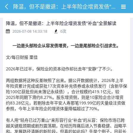
降温，但不是撤退：上半年险企增资发债"补血"全景解读
降温，但不是撤退：上半年险企增资发债"补血"全景解读
2026-07-08 14:33:18
0
次
一边是头部险企从容发债增资，一边是尾部险企引战求生。
文/每日财报 栗佳
2026年已过半，保险业的资本动作却比去年"安静"了不少。
两组数据将这种反差映照了出来。据公开数据统计，2026年上半
年险资累计完成或获批17次资本补充债券或永续债发行（含新华保
险100亿获批但尚未簿记永续债），合计规模约419.1亿元，较
2025年同期下滑约8.27%。股东增资侧，则是10家险企合计增资
约83.28亿元，若剔除去年平安人寿那笔199.99亿的天量级注资做
参照，今年上半年险企的增资体量降幅超过了70%。
有人用"轻舟已过万重山"来形容行业“补血”的从容：保险市场已跨
越关键瓶颈期或剧烈震荡期，在经历阵痛后进入节奏稳健、战略平
和、发展路径清晰的新阶段。但真的如此吗？先举个例子，目前长