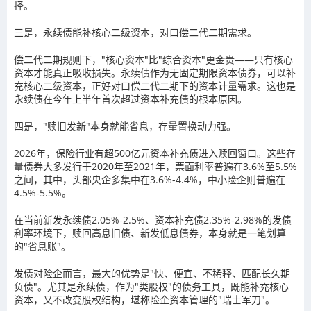
择。
三是，永续债能补核心二级资本，对口偿二代二期需求。
偿二代二期规则下，"核心资本"比"综合资本"更金贵——只有核心
资本才能真正吸收损失。永续债作为无固定期限资本债券，可以补
充核心二级资本，正好对口偿二代二期下的资本计量需求。这也是
永续债在今年上半年首次超过资本补充债的根本原因。
四是，"赎旧发新"本身就能省息，存量置换动力强。
2026年，保险行业有超500亿元资本补充债进入赎回窗口。这些存
量债券大多发行于2020年至2021年，票面利率普遍在3.6%至5.5%
之间，其中，头部央企多集中在3.6%-4.4%，中小险企则普遍在
4.5%-5.5%。
在当前新发永续债2.05%-2.5%、资本补充债2.35%-2.98%的发债
利率环境下，赎回高息旧债、新发低息债券，本身就是一笔划算
的"省息账"。
发债对险企而言，最大的优势是"快、便宜、不稀释、匹配长久期
负债"。尤其是永续债，作为"类股权"的债务工具，既能补充核心
资本，又不改变股权结构，堪称险企资本管理的"瑞士军刀"。