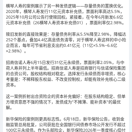
横琴人寿的案例展示了另一种发债逻辑——存量债务的置换优化。
2020年，横琴人寿发行11亿元资本补充债，票面利率高达5.5%，
2025年10月公司公告行使赎回权。紧接着，在今年6月新发6.6亿
元资本补充债（26横琴人寿资本补充债01），票面利率仅2.98%。
赎旧发新的直接效果是：存量债务利率从5.5%降至2.98%，降幅达
252个基点，叠加4.4亿高息债务清零，对于横琴人寿这样的中小险
企而言，每年可节省利息支出约0.41亿元（11亿×5.5%−6.6亿
×2.98%）。
招商信诺人寿6月15日发行31亿元永续债，票面利率2.05%，与中
荷人寿并列上半年最低。招商信诺人寿是招商银行与信诺保险集团
的合资公司，股权结构相对稳定。选择发行永续债而非增资，核心
考量是：不稀释股东权益、不改变控制权，却能有效补充核心二级
资本。
这一案例折射出合资险企的资本补充偏好：在股东结构稳定、但单
方增资意愿不强的情况下，发债成为"不摊薄、能补资本"的最优
解。
新华保险的案例则更具标志性。6月18日，新华保险公告，收到金
融监管总局批复，公司获批在全国银行间债券市场公开发行不超过
100亿元永续债。作为头部险企，新华保险2026年一季度核心偿付