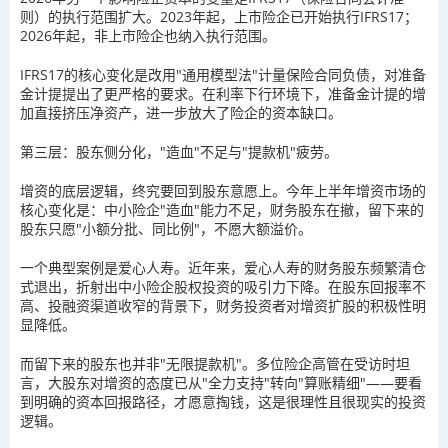
则）的执行范围扩大。2023年起，上市险企已开始执行IFRS17；
2026年起，非上市险企也纳入执行范围。
IFRS17的核心变化是改用"通用模型法"计量保险合同负债，对准备
金计提提出了更严格的要求。在利率下行环境下，准备金计提的增
加直接挤压净资产，进一步放大了险企的资本缺口。
第三层：股东侧分化，"造血"不足与"提款机"疲劳。
增资的底层逻辑，终究要回到股东意愿上。今年上半年增资市场的
核心变化是：中小险企"造血"能力不足，财务股东在撤，留下来的
股东只愿"小额分批、同比例"，不愿大额溢价。
一个典型案例是爱心人寿。近年来，爱心人寿的财务股东频繁清仓
式退出，折射出中小险企股权投资的吸引力下降。在股东回报率不
高、投融资渠道收窄的背景下，财务投资者对增资扩股的积极性明
显降低。
而留下来的股东也并非"无限提款机"。多位险企高管在受访时坦
言，大股东对增资的态度已从"全力支持"转向"算账精细"——要看
到明确的资本回报路径，才愿意掏钱，这是很理性且很现实的投资
逻辑。