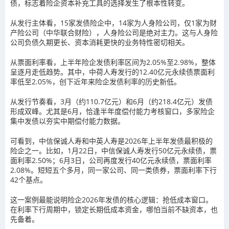
债，标志着险企资本补充工具的选择发生了根本性转变。
从发行主体看，15家发债险企中，14家为人身险公司，仅1家为财
产险公司（中华联合财险），人身险公司是绝对主力。这与人身险
公司负债久期更长、资本消耗更快的业务特性密切相关。
从票面利率看，上半年险企发债利率区间为2.05%至2.98%，整体
呈逐月走低趋势。其中，中荷人寿发行的12.40亿元永续债票面利
率低至2.05%，创下近年来险企发债利率的历史新低。
从发行节奏看，3月（约110.7亿元）和6月（约218.4亿元）发债
形成双峰。尤其是6月，恰逢半年度偿付能力考核窗口，多家险企
集中发债以夯实中期偿付能力数据。
可看到，中信保诚人寿和中英人寿是2026年上半年发债最积极的
险企之一。比如，1月22日，中信保诚人寿发行50亿元永续债，票
面利率2.50%；6月3日，公司再度发行40亿元永续债，票面利率
2.08%。短短五个多月，同一家公司、同一类债券，票面利率下行
42个基点。
这一案例最能说明险企2026年发债的核心逻辑：抢低成本窗口。
在利率下行周期中，锁定长期低成本资金，哪怕当前不缺资本，也
先备着。