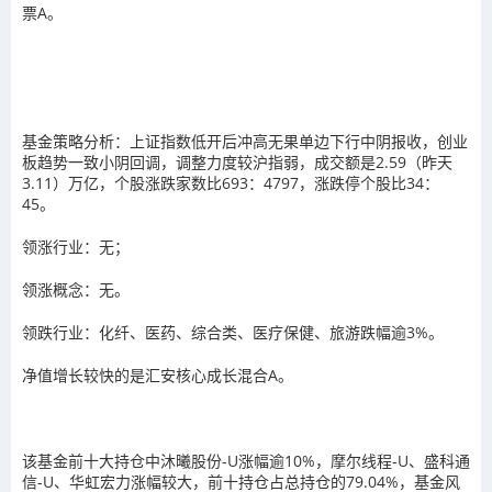
票A。
基金策略分析：上证指数低开后冲高无果单边下行中阴报收，创业
板趋势一致小阴回调，调整力度较沪指弱，成交额是2.59（昨天
3.11）万亿，个股涨跌家数比693：4797，涨跌停个股比34：
45。
领涨行业：无；
领涨概念：无。
领跌行业：化纤、医药、综合类、医疗保健、旅游跌幅逾3%。
净值增长较快的是汇安核心成长混合A。
该基金前十大持仓中沐曦股份-U涨幅逾10%，摩尔线程-U、盛科通
信-U、华虹宏力涨幅较大，前十持仓占总持仓的79.04%，基金风