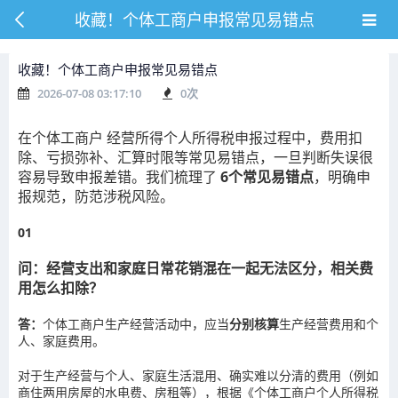
收藏！个体工商户申报常见易错点
收藏！个体工商户申报常见易错点
2026-07-08 03:17:10
0
次
在个体工商户
经营所得个人所得税申报
过程中，费用扣
除、亏损弥补、汇算时限等常见易错点，一旦判断失误很
容易导致申报差错。我们梳理了
6个常见易错点
，明确申
报规范，防范涉税风险。
0
1
问：经营支出和家庭日常花销混在一起无法区分，相关费
用怎么扣除？
答：
个体工商户生产经营活动中，应当
分别核算
生产经营费用和个
人、家庭费用。
对于生产经营与个人、家庭生活混用、确实难以分清的费用（例如
商住两用房屋的水电费、房租等），根据《个体工商户个人所得税