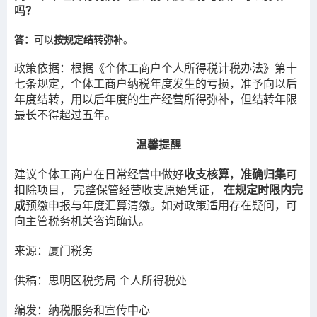
吗？
答：
可以
按规定结转弥补
。
政策依据：
根据《个体工商户个人所得税计税办法》第十
七条规定，个体工商户纳税年度发生的亏损，准予向以后
年度结转，用以后年度的生产经营所得弥补，但结转年限
最长不得超过五年。
温馨提醒
建议个体工商户在日常经营中做好
收支核算
，
准确归集
可
扣除项目，
完整保管
经营收支原始凭证，
在规定时限内完
成
预缴申报与年度汇算清缴。如对政策适用存在疑问，可
向主管税务机关咨询确认。
来源：
厦门税务
供稿：思明区税务局 个人所得税处
编发：纳税服务和宣传中心