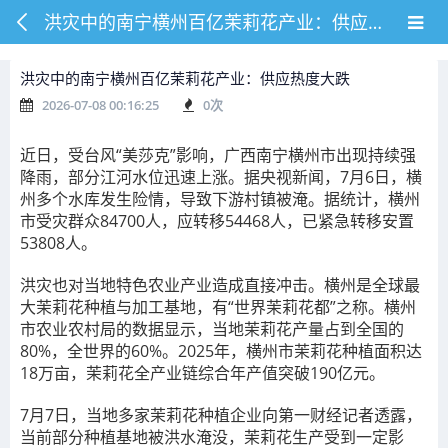
洪灾中的南宁横州百亿茉莉花产业：供应热度大跌
洪灾中的南宁横州百亿茉莉花产业：供应热度大跌
2026-07-08 00:16:25
0
次
近日，受台风“
美莎克
”影响，广西南宁横州市出现持续强
降雨，部分江河水位迅速上涨。据央视新闻，7月6日，横
州多个水库发生险情，导致下游村镇被淹。据统计，横州
市受灾群众84700人，应转移54468人，已紧急转移安置
53808人。
洪灾也对当地特色农业产业造成直接冲击。
横州是全球最
大茉莉花种植与加工基地，有“世界茉莉花都”之称。横州
市农业农村局的数据显示，当地茉莉花产量占到全国的
80%，全世界的60%。
2025年，横州市茉莉花种植面积达
18万亩，茉莉花全产业链综合年产值突破190亿元。
7月7日，当地多家茉莉花种植企业向第一财经记者透露，
当前部分种植基地被洪水淹没，茉莉花生产受到一定影