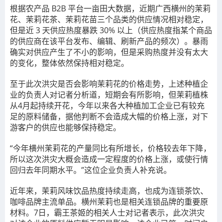
根据农产品 B2B 平台
一亩田
大数据，近期广西横州的茉莉
花、茉莉花茶、茉莉花苗三个品类的供应情况相对稳定，
但是近 3 天供应热度暴跌 30% 以上（供应热度指某个商品
的供应商在该平台发布、编辑、刷新产品的频次）。暴雨
确实对供应产生了不小的影响，但是采购热度并没有太大
的变化，整体依然保持相对稳定。
至于此次洪灾是否会影响茉莉花的价格走势，上述种植企
业的负责人对记者分析道，短期会有所影响，但茉莉植株
从4月起持续开花，今年以来各大种植加工企业已有较充
足的原料储备，据他判断不会造成大幅的价格上涨，对下
游客户的供应也能够保持稳定。
“今年横州茉莉花的产量同比有所增长，价格较去年下降，
所以这次洪灾大概会造成一定程度的价格上涨，或使行情
回归去年同期水平。”这位企业负责人补充说。
近年来，茉莉风味饮品热度持续走高，也成为连锁茶饮、
咖啡品牌主流单品。横州茉莉也是相关连锁品牌的重要原
材料。7日，霸王茶姬的相关人士对记者表示，此次洪灾