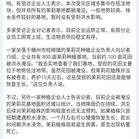
响。有受访企业人士表示，本次受灾区域多集中在低洼地
块，但并非所有的茉莉基地都被淹没。一些地势较高、排
水条件较好的基地，暂时没有受到洪水影响。
多家受访企业对记者表示，目前企业运转正常，有部分企
业员工照常上班，生活物资供应稳定有序。
一家坐落于横州市校椅镇的茉莉花种植企业负责人向记者
介绍，企业共有 800 亩茉莉种植基地，当前约 100 亩花田
被洪水淹没。“我去实地查看了我们基地，受损的花田主要
位于地势低洼地带。虽然花田被淹没，但茉莉花植株并没
有被卷走，养护15天左右，这些受损的茉莉花田还是能够
恢复生长。”这位负责人说。
不过，另外一家种植企业人士告诉记者，目前企业被淹没
的茉莉花基地面积还难以统计。当地降雨仍在持续，洪灾
后续对茉莉植株的影响程度也还无法预判。如果植株只是
短期遭遇积水浸泡，一个月左右可以慢慢恢复生长；若长
时间被洪水浸泡，茉莉植株容易滋生病害，甚至出现枯萎
死亡。