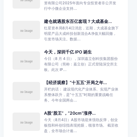
资有限公司2025年面向专业投资者非公开发
行中小微企业支持...
建仓就遇股东百亿套现？大成基金...
红星资本局8月4日消息，近期，大成基金旗下
明星产品大成科技创新混合A净值大幅回撤，
引发市场关注。数据...
今天，深圳千亿 IPO 诞生
今日（8 月 4 日），深圳嘉立创科技集团股份
有限公司（简称：嘉立创）正式登陆深交所主
板。此次 IP...
【经济观察】“十五五”开局之年...
开栏的话： 建设现代化产业体系、实现产业体
系整体跃升，是“十五五”时期的重要战略任
务。今年全国两会...
A股“股王”，“20cm”涨停...
今天（8月4日）A股市场迎来强劲反弹，创业
板指和科创综指表现抢眼，领涨市场。 截至收
盘，全市场合计逾...