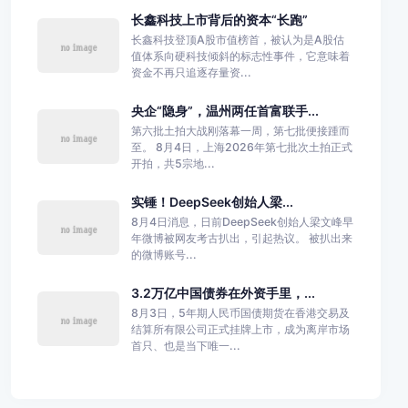
长鑫科技上市背后的资本“长跑”
长鑫科技登顶A股市值榜首，被认为是A股估
值体系向硬科技倾斜的标志性事件，它意味着
资金不再只追逐存量资...
央企“隐身”，温州两任首富联手...
第六批土拍大战刚落幕一周，第七批便接踵而
至。 8月4日，上海2026年第七批次土拍正式
开拍，共5宗地...
实锤！DeepSeek创始人梁...
8月4日消息，日前DeepSeek创始人梁文峰早
年微博被网友考古扒出，引起热议。 被扒出来
的微博账号...
3.2万亿中国债券在外资手里，...
8月3日，5年期人民币国债期货在香港交易及
结算所有限公司正式挂牌上市，成为离岸市场
首只、也是当下唯一...