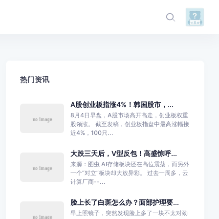
热门资讯
A股创业板指涨4%！韩国股市，...
8月4日早盘，A股市场高开高走，创业板权重
股领涨。 截至发稿，创业板指盘中最高涨幅接
近4%，100只...
大跌三天后，V型反包！高盛惊呼...
来源：图虫 AI存储板块还在高位震荡，而另外
一个“对立”板块却大放异彩。 过去一周多，云
计算厂商--...
脸上长了白斑怎么办？面部护理要...
早上照镜子，突然发现脸上多了一块不太对劲