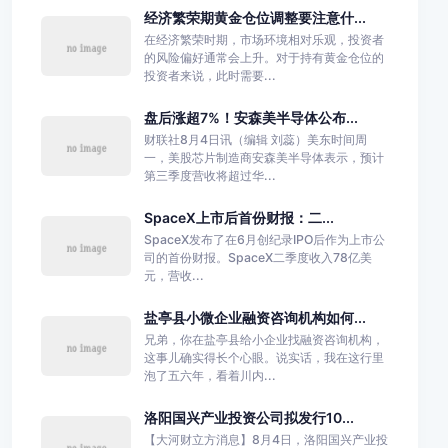
经济繁荣期黄金仓位调整要注意什...
在经济繁荣时期，市场环境相对乐观，投资者
的风险偏好通常会上升。对于持有黄金仓位的
投资者来说，此时需要...
盘后涨超7%！安森美半导体公布...
财联社8月4日讯（编辑 刘蕊）美东时间周
一，美股芯片制造商安森美半导体表示，预计
第三季度营收将超过华...
SpaceX上市后首份财报：二...
SpaceX发布了在6月创纪录IPO后作为上市公
司的首份财报。SpaceX二季度收入78亿美
元，营收...
盐亭县小微企业融资咨询机构如何...
兄弟，你在盐亭县给小企业找融资咨询机构，
这事儿确实得长个心眼。说实话，我在这行里
泡了五六年，看着川内...
洛阳国兴产业投资公司拟发行10...
【大河财立方消息】8月4日，洛阳国兴产业投