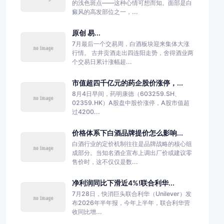
的浅色斑点——这种心情可想而知。面部是白
癜风的高发部位之一，...
原创 易...
7月最后一个交易周，白酒板块迎来集体大涨
行情。 古井贡酒走出四连阳走势，舍得酒业两
个交易日累计涨幅超...
市值超四千亿元的药企股价涨停，...
8月4日早间，药明康德（603259.SH、
02359.HK）A股盘中股价涨停，A股市值超
过4200...
价格体系下白酒品牌提价怎么影响...
白酒行业的定价机制往往是品牌战略的核心组
成部分。当知名酒企宣布上调出厂价或建议零
售价时，这不仅仅是数...
净利润同比下滑近4%!联合利华...
7月28日，快消巨头联合利华（Unilever）发
布2026年半年报，今年上半年，联合利华营
收同比增...