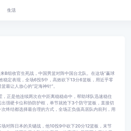
生活
迎来B组收官生死战，中国男篮对阵中国台北队。在这场“赢球
效稳定表现，全场6投5中，高效砍下13分6篮板，用近乎零
篮最让人放心的“定海神针”。
涩，正是他连续两次在中距离稳稳命中，帮助球队迅速稳住
送出强硬卡位和协防护框，单节就抢下3个防守篮板，直接切
一次终结都选择最合理的方式，全场正负值高居队内前列，用
对阵日本的关键战，他10投9中砍下20分12篮板，末节