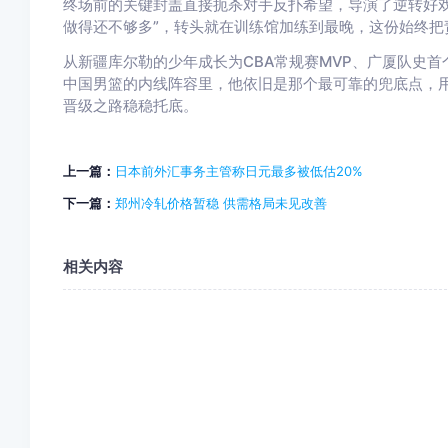
终场前的关键封盖直接扼杀对手反扑希望，导演了逆转好戏
做得还不够多”，转头就在训练馆加练到最晚，这份始终把
从新疆库尔勒的少年成长为CBA常规赛MVP、广厦队史
中国男篮的内线阵容里，他依旧是那个最可靠的兜底点，
晋级之路稳稳托底。
上一篇：
日本前外汇事务主管称日元最多被低估20%
下一篇：
郑州冷轧价格暂稳 供需格局未见改善
相关内容