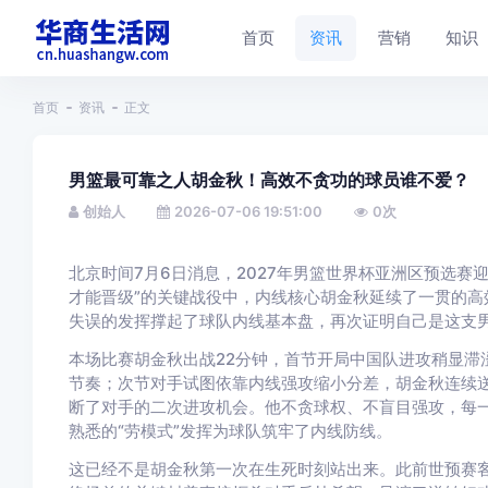
首页
资讯
营销
知识
首页
资讯
正文
男篮最可靠之人胡金秋！高效不贪功的球员谁不爱？
创始人
2026-07-06 19:51:00
0
次
北京时间7月6日消息，2027年男篮世界杯亚洲区预选赛
才能晋级”的关键战役中，内线核心胡金秋延续了一贯的高
失误的发挥撑起了球队内线基本盘，再次证明自己是这支男
本场比赛胡金秋出战22分钟，首节开局中国队进攻稍显滞
节奏；次节对手试图依靠内线强攻缩小分差，胡金秋连续
断了对手的二次进攻机会。他不贪球权、不盲目强攻，每
熟悉的“劳模式”发挥为球队筑牢了内线防线。
这已经不是胡金秋第一次在生死时刻站出来。此前世预赛客场