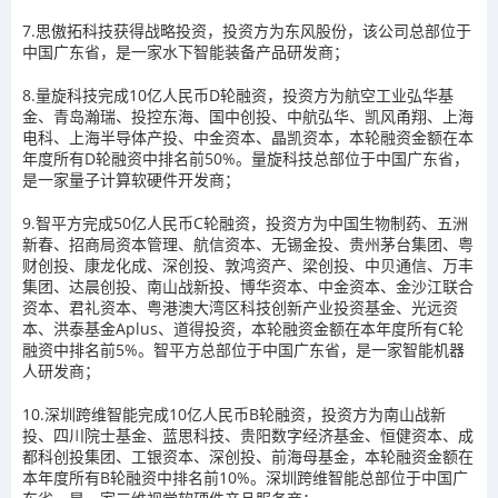
7.思傲拓科技获得战略投资，投资方为东风股份，该公司总部位于
中国广东省，是一家水下智能装备产品研发商；
8.量旋科技完成10亿人民币D轮融资，投资方为航空工业弘华基
金、青岛瀚瑞、投控东海、国中创投、中航弘华、凯风甬翔、上海
电科、上海半导体产投、中金资本、晶凯资本，本轮融资金额在本
年度所有D轮融资中排名前50%。量旋科技总部位于中国广东省，
是一家量子计算软硬件开发商；
9.智平方完成50亿人民币C轮融资，投资方为中国生物制药、五洲
新春、招商局资本管理、航信资本、无锡金投、贵州茅台集团、粤
财创投、康龙化成、深创投、敦鸿资产、梁创投、中贝通信、万丰
集团、达晨创投、南山战新投、博华资本、中金资本、金沙江联合
资本、君礼资本、粤港澳大湾区科技创新产业投资基金、光远资
本、洪泰基金Aplus、道得投资，本轮融资金额在本年度所有C轮
融资中排名前5%。智平方总部位于中国广东省，是一家智能机器
人研发商；
10.深圳跨维智能完成10亿人民币B轮融资，投资方为南山战新
投、四川院士基金、蓝思科技、贵阳数字经济基金、恒健资本、成
都科创投集团、工银资本、深创投、前海母基金，本轮融资金额在
本年度所有B轮融资中排名前10%。深圳跨维智能总部位于中国广