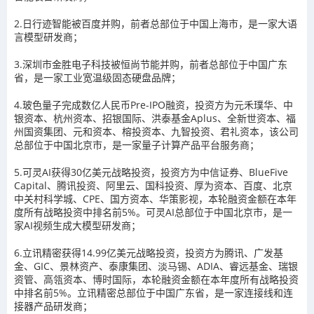
2.日行迹智能被百度并购，前者总部位于中国上海市，是一家大语
言模型研发商；
3.深圳市金胜电子科技被恒尚节能并购，前者总部位于中国广东
省，是一家工业宽温级固态硬盘品牌；
4.玻色量子完成数亿人民币Pre-IPO融资，投资方为元禾璞华、中
银资本、杭州资本、招银国际、洪泰基金Aplus、全新世资本、福
州国资集团、元和资本、榕投资本、九智投资、君礼资本，该公司
总部位于中国北京市，是一家量子计算产品平台服务商；
5.可灵AI获得30亿美元战略投资，投资方为中信证券、BlueFive
Capital、腾讯投资、阿里云、国科投资、厚为资本、百度、北京
中关村科学城、CPE、国方资本、华策影视，本轮融资金额在本年
度所有战略投资中排名前5%。可灵AI总部位于中国北京市，是一
家AI视频生成大模型研发商；
6.立讯精密获得14.99亿美元战略投资，投资方为腾讯、广发基
金、GIC、景林资产、泰康集团、淡马锡、ADIA、睿远基金、瑞银
资管、高瓴资本、博时国际，本轮融资金额在本年度所有战略投资
中排名前5%。立讯精密总部位于中国广东省，是一家连接线和连
接器产品研发商；