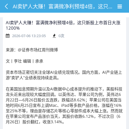
AI卖铲人大赚！富满微净利预增4倍，这只新股上市首日大涨1200%
AI卖铲人大赚！富满微净利预增4倍，这只新股上市首日大涨
1200%
2026-07-06 13:23:05
0
次
来源：@证券市场红周刊微博
文丨李壮 编辑丨承承
资本市场正密切关注全球AI业绩兑现情况。国内方面，AI产业链上
游“卖铲人”业绩表现持续走高。
在美国加息预期升温以及AI数据中心成本提升的推动下，美股科技
龙头近来出现较大幅度回调。以英伟达、苹果公司为例，英伟达6
月22日—6月26日股价五连跌，跌幅达8.62%；苹果公司在美国当
地时间6月25日宣布上调Mac、iPad等多款产品价格，涨幅在16%
至25%不等，理由是存储芯片等核心零部件成本大幅上涨。然而就
在苹果公司宣布产品涨价当天，其股价收跌6.12%，不过次日（6
月26日）股价翻红，收涨3.14%。