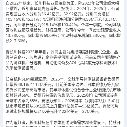
自2022年以来，长川科技业绩始终为正，除2023年公司业绩大幅
回撤外，近年来呈现高速增长。据统计，2024年、2025年，公司
实现营业收入分别为36.42亿元、52.92亿元，分别同比增长
105.15%和45.31%；实现归母净利润分别为4.58亿元和13.31亿
元，同比增长分别为915.14%和190.42%。今年一季度，公司延续
营收和业绩双增趋势。财报显示，公司在今年一季度实现营业收入
13.78亿元，同比增长69.09%；实现归母净利润3.53亿元，同比增
长217.60%。
据长川科技2025年年报，公司主要为集成电路封装测试企业、晶
圆制造企业、芯片设计企业等提供测试设备，目前公司主要销售产
品为测试机、分选机、自动化设备及AOI（高精度光学检测技术）
光学检测设备等。
知名机构SEMI数据显示，2025年，全球半导体测试设备销售额同
比增长48.1%至112亿美元，目前美国泰瑞达、日本爱德万等几家
海外公司垄断高端市场，其半导体测试设备合计占全球测试机市场
份额超过66%。爱德万披露的信息显示，2025财年公司测试设备
全球市占率为65%。爱德万预计，2026财年（到明年3月）SoC测
试市场规模将从69亿美元上升至87亿美元—95亿美元，存储芯片
测试市场规模将从21亿美元升至22亿美元—27亿美元。
作为追赶者，长川科技在半导体测试设备需求增长背景下，持续开