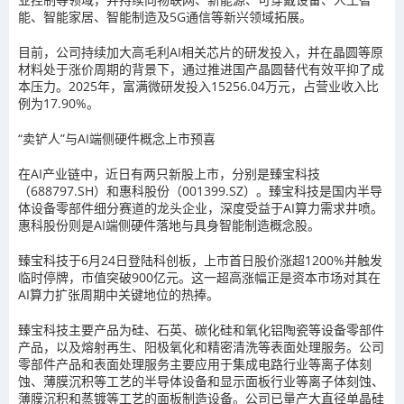
能、智能家居、智能制造及5G通信等新兴领域拓展。
目前，公司持续加大高毛利AI相关芯片的研发投入，并在晶圆等原
材料处于涨价周期的背景下，通过推进国产晶圆替代有效平抑了成
本压力。2025年，富满微研发投入15256.04万元，占营业收入比
例为17.90%。
“卖铲人”与AI端侧硬件概念上市预喜
在AI产业链中，近日有两只新股上市，分别是臻宝科技
（688797.SH）和惠科股份（001399.SZ）。臻宝科技是国内半导
体设备零部件细分赛道的龙头企业，深度受益于AI算力需求井喷。
惠科股份则是AI端侧硬件落地与具身智能制造概念股。
臻宝科技于6月24日登陆科创板，上市首日股价涨超1200%并触发
临时停牌，市值突破900亿元。这一超高涨幅正是资本市场对其在
AI算力扩张周期中关键地位的热捧。
臻宝科技主要产品为硅、石英、碳化硅和氧化铝陶瓷等设备零部件
产品，以及熔射再生、阳极氧化和精密清洗等表面处理服务。公司
零部件产品和表面处理服务主要应用于集成电路行业等离子体刻
蚀、薄膜沉积等工艺的半导体设备和显示面板行业等离子体刻蚀、
薄膜沉积和蒸镀等工艺的面板制造设备。公司已量产大直径单晶硅