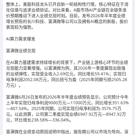
整体上，美股科技龙头已开启新一轮结构性行情，核心特征在于消
化估值与追求业绩验证。对比来看，A股市场AI产业链在全链条涨
价预期推动下进入业绩兑现时刻。目前，发布2026年半年度业绩
增长预告的长川科技、富满微等公司以及拥有AI概念的新股，股价
表现较为强势。
AI算力需求爆发
富满微业绩兑现
在AI算力基建需求持续增长的背景下，产业链上游核心环节的业绩
兑现能力显著增强。以富满微为例，其2026年一季度展现出极强
的业绩弹性，实现营业收入2.69亿元，同比增长59.41%；实现归
母净利润2052.08万元，同比扭亏为盈（2025年同期亏损2505.28
万元）。
富满微6月26日发布的2026年半年度业绩预告显示，公司预计今年
上半年实现归母净利润9000万元—11000万元，同比增长351.63%
—407.54%。2025年同期，公司实现归母净利润为-3576.75万
元。以此测算，公司第二季度实现业绩6947.92万元—8947.92万
元，环比增长238.58%—336.04%。
富满微在业绩变动原因说明中指出，报告期公司以市场为导向，深