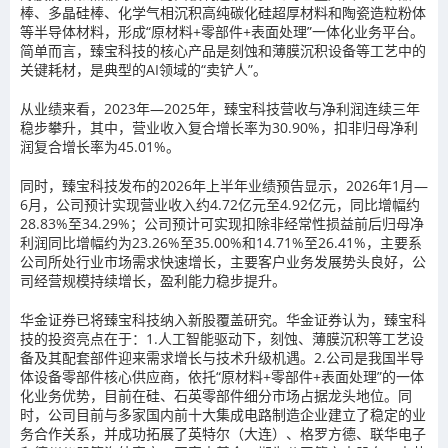
棒、多晶硅棒、化学气相沉积高纯碳化硅超厚材料和陶瓷造粒粉体
等半导体材料，形成“原材料+零部件+表面处理”一体化业务平台。
简单而言，臻宝科技的核心产品是刻蚀和薄膜沉积设备等工艺中的
关键耗材，是典型的AI领域的“卖铲人”。
从业绩来看，2023年—2025年，臻宝科技营收与净利润连续三年
稳步攀升，其中，营业收入复合增长率为30.90%，扣非归母净利
润复合增长率为45.01%。
同时，臻宝科技发布的2026年上半年业绩预告显示，2026年1月—
6月，公司预计实现营业收入约4.72亿元至4.92亿元，同比增幅约
28.83%至34.29%；公司预计可实现扣除非经常性损益前后归母净
利润同比增幅约为23.26%至35.00%和14.71%至26.41%，主要系
公司所处行业市场需求快速增长，主要客户业务发展势头良好，公
司经营规模持续增长，盈利能力稳步提升。
华金证券已将臻宝科技纳入新股覆盖研究。华金证券认为，臻宝科
技的投资亮点在于：1.人工智能驱动下，刻蚀、薄膜沉积等工艺设
备及其配套部件迎来需求增长与技术升级机遇。2.公司是我国半导
体设备零部件核心供应商，依托“原材料+零部件+表面处理”的一体
化业务优势，目前在硅、石英零部件细分市场占据龙头地位。同
时，公司目前与多家国内前十大集成电路制造企业建立了稳定的业
务合作关系，并成功拓展了英特尔（大连）、格罗方德、联华电子