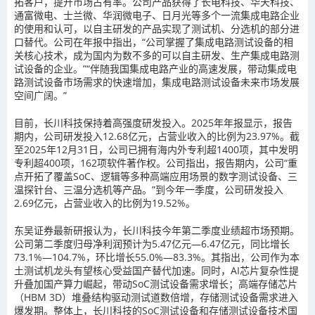
拓客户，提升市场占有率。公司产品获得了长电科技、华天科技、
通富微电、士兰微、华润微电子、日月光等多个一流集成电路企业
的使用和认可，以自主研发的产品实现了测试机、分选机的部分进
口替代。公司在年报中指出，“公司掌握了集成电路测试设备的相
关核心技术，成为国内为数不多的可以自主研发、生产集成电路测
试设备的企业。”“伴随我国集成电路产业的高速发展，带动集成电
路测试设备市场需求的快速增加，集成电路测试设备未来市场发展
空间广阔。”
目前，长川科技保持着高强度研发投入。2025年年报显示，报告
期内，公司研发投入12.68亿元，占营业收入的比例为23.97%。截
至2025年12月31日，公司已拥有海内外专利超1400项，其中发明
专利超400项，162项软件著作权。公司指出，报告期内，公司“重
点开拓了覆盖SoC、逻辑等多种高端应用场景的数字测试设备、三
温探针台、三温分选机等产品。”到今年一季度，公司研发投入
2.69亿元，占营业收入的比例为19.52%。
东吴证券最新研报认为，长川科技今年第二季度业绩超市场预期。
公司第二季度归母净利润预计为5.47亿元—6.47亿元，同比增长
73.1%—104.7%，环比增长55.0%—83.3%。其指出，公司作为本
土测试机龙头有望核心受益国产替代加速。同时，AI芯片复杂性提
升叠加国产算力崛起，带动SoC测试设备需求增长；高端存储芯片
（HBM 3D）堆叠结构驱动测试道数倍增，存储测试设备需求进入
爆发期。整体上，长川科技的SoC测试设备和存储测试设备技术国