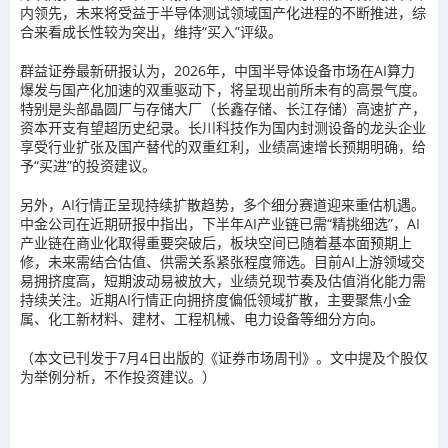
内领先，未来将受益于半导体测试领域国产化进程的不断推进，综
合来看成长性较为突出，维持“买入”评级。
群益证券最新研报认为，2026年，中国半导体设备市场在AI算力
爆发与国产化加速的双重驱动下，将呈现出前所未有的高景气度。
特别是头部晶圆厂与存储大厂（长鑫存储、长江存储）高速扩产，
资本开支有望超历史纪录。长川科技作为国内封测设备的龙头企业
享受行业扩张及国产替代的双重红利，业绩高速增长预期明确，给
予“买进”的投资建议。
另外，AI行情正呈现持续扩散趋势，多个细分赛道迎来重估机遇。
中金公司在近期研报中指出，下半年AI产业链已需“精挑细选”，AI
产业链在商业化取得重要突破后，板块空间已随着基本面预期上
修，未来需结合估值、供需关系紧张程度筛选。目前AI上游领域交
易拥挤度高，短期波动易被放大，业绩兑现节奏及估值消化能力需
持续关注。近期AI行情正向拥挤度偏低领域扩散，主要聚焦小金
属、化工新材料、建材、工程机械、电力设备等细分方向。
（本文已刊发于7月4日出版的《证券市场周刊》。文中提及个股仅
为举例分析，不作投资建议。）