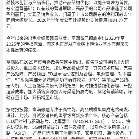
耕技术创新与产品迭代，推动产品结构优化；以提升管理为首要，
夯实运营基础；以有效的营销策略、高品质的公司产品锻造了公司
盈利基石；实现了销售收入、归属于上市公司股东的净利润较去年
同期大幅增长。2026年半年度公司计提股份支付费用1894.77万
元。
今年以来的出色业绩表现意味着，富满微已彻底走出2023年至
2025年的亏损泥潭，而这也正是AI产业链上游企业基本面迎来实
质性反转的缩影。
富满微在2025年度亏损改善原因中指出，报告期公司持续加大研
发投入，推进技术迭代、加快新品投放速度，夯实技术布局，完善
产品矩阵；产品线由LED显示驱动控制及管理、电源管理、功率器
件、5G射频等细分领域向高功率器件模块（IPM）等前沿产品线、
无人机、人工智能等高景气领域拓展；同时推进精细化管理、严控
运营成本，加大销售资源投入与渠道拓展力度，优化营销策略，深
耕存量市场、开拓增量市场。
据财报披露，富满微是专注于高性能、高品质模拟集成电路研发、
设计、封装、测试及销售的国家级高新技术企业。核心产品包括
LED屏控制与驱动芯片、功率器件（MOSFET/IGBT）、MCU、快
充协议芯片、5G射频前端分立器件及模组，以及各类专用集成电
路（ASIC）。产品广泛应用于消费电子、家用电器、通信设备、工
业控制等领域，并持续向物联网、新能源、可穿戴设备、人工智