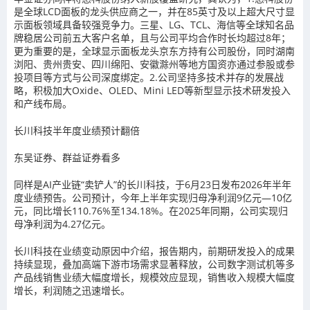
是全球LCD面板的龙头供应商之一，并在85英寸及以上超大尺寸显
示面板领域具备较强竞争力。三星、LG、TCL、海信等全球知名品
牌稳居公司前五大客户名单，且与公司平均合作时长均超过8年；
更为重要的是，全球显示面板龙头京东方持有公司股份，同时湖南
浏阳、贵州贵安、四川绵阳、安徽滁州等地方国资亦通过参股或参
投项目等方式与公司深度绑定。2.公司坚持多技术并存的发展战
略，积极加大Oxide、OLED、Mini LED等新型显示技术研发投入
和产线布局。
长川科技半年度业绩预计翻倍
东吴证券、群益证券看多
同样是AI产业链“卖铲人”的长川科技，于6月23日发布2026年半年
度业绩预告。公司预计，今年上半年实现归母净利润9亿元—10亿
元，同比增长110.76%至134.18%。在2025年同期，公司实现归
母净利润为4.27亿元。
长川科技在业绩变动原因中介绍，报告期内，前期研发投入的成果
持续显现，叠加高端下游市场需求显著释放，公司数字测试机等多
产品线销售业绩大幅度增长，规模效应显现，销售收入规模大幅度
增长，利润随之迅速增长。