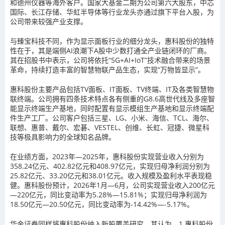
和德州仪器等海外客户。国家大基金二期为公司第六大股东，中芯
国际、长江存储、华虹半导体等行业龙头亦通过旗下平台入股，为
公司带来较强产业支撑。
与臻宝科技不同，作为显示面板行业的细分龙头，惠科股份的独特
性在于，其是端侧AI浪潮下A股中少数打通全产业链闭环的厂商。
其在招股书中表示，公司将依托“5G+AI+IoT”技术融合带来的场景
革命，持续打造丰富的智慧物联产品生态，实现“万物皆显示”。
惠科股份主要产品包括TV面板、IT面板、TV终端、IT及各类智慧物
联终端。公司拥有四条技术特点各有侧重的G8.6高世代线及多座智
能显示终端生产基地，同时配置有显示模组生产基地和显示终端配
件生产工厂。公司客户包括三星、LG、小米、海信、TCL、海尔、
联想、惠普、戴尔、宏碁、VESTEL、创维、长虹、冠捷、微星科
技等极具影响力的全球知名品牌。
在业绩方面，2023年—2025年，惠科股份实现营业收入分别为
358.24亿元、402.82亿元和408.97亿元，实现归母净利润分别为
25.82亿元、33.20亿元和38.01亿元。收入规模及盈利水平表现稳
健。惠科股份预计，2026年1月—6月，公司实现营业收入200亿元
—220亿元，同比变动率为5.28%—15.81%；实现归母净利润为
18.50亿元—20.50亿元，同比变动率为-14.42%—-5.17%。
华金证券同样将惠科股份纳入新股覆盖研究，其认为，1.惠科股份