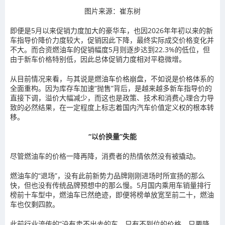
图片来源：崔东树
即便是5月以来促销力度加大的豪华车，也因2026年年初以来的新
车指导价降价力度较大，促销因此下降，最终实际成交价格变化并
不大。而合资燃油车的促销幅度5月则逐步达到22.3%的低位，但
由于新车价格特别低，因此总体促销力度相对平稳微增。
从目前情况来看，与其说是燃油车价格崩盘，不如说是价格体系的
全面重构。因为库存车加速“抛售”背后，是越来越多新车指导价的
直接下调，溢价大幅减少，而这也是政策、技术和消费心理合力导
致的必然结果，在一定程度上标志着国内汽车价值定义权的根本转
移。
“以价换量”失能
尽管燃油车的价格一降再降，消费者的热情依然没有被撬动。
燃油车的“退场”，没有此前新势力品牌刚刚进场时所宣扬的那么
快，但也没有传统品牌预想中的那么慢。5月国内乘用车销量排行
榜前十车型中，燃油车已然绝迹，即便将榜单放宽至前二十，燃油
车也仅剩四款。
此前行业流传的“没有卖不出去的车，只有不到位的价格。只要降