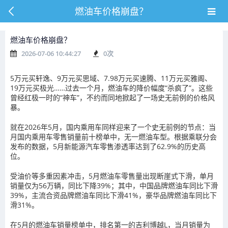
燃油车价格崩盘？
燃油车价格崩盘？
2026-07-06 10:44:27
0
次
5万元买轩逸、9万元买思域、7.98万元买速腾、11万元买雅阁、
19万元买极光……过去一个月，燃油车的降价幅度“杀疯了”。这些
曾经红极一时的“神车”，不约而同地掀起了一场史无前例的价格风
暴。
就在2026年5月，国内乘用车同样迎来了一个史无前例的节点：当
月国内乘用车零售销量前十榜单中，无一燃油车型。根据乘联分会
发布的数据，5月新能源汽车零售渗透率达到了62.9%的历史高
位。
受油价等多重因素冲击，5月燃油车零售量出现断崖式下滑，单月
销量仅为56万辆，同比下降39%；其中，中国品牌燃油车同比下滑
39%，主流合资品牌燃油车同比下滑41%，豪华品牌燃油车同比下
滑31%。
在5月的燃油车销量榜单中，排名第一的吉利博越L，当月销量为