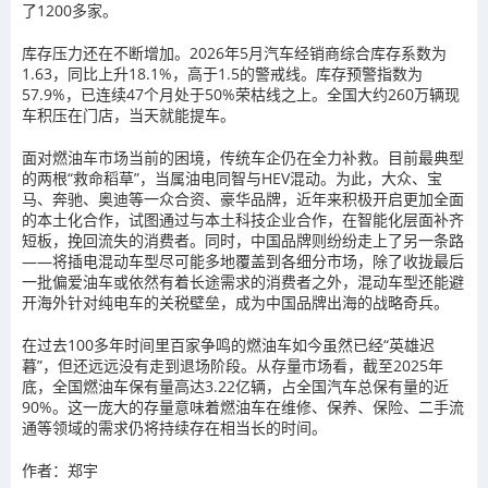
了1200多家。
库存压力还在不断增加。2026年5月汽车经销商综合库存系数为
1.63，同比上升18.1%，高于1.5的警戒线。库存预警指数为
57.9%，已连续47个月处于50%荣枯线之上。全国大约260万辆现
车积压在门店，当天就能提车。
面对燃油车市场当前的困境，传统车企仍在全力补救。目前最典型
的两根“救命稻草”，当属油电同智与HEV混动。为此，大众、宝
马、奔驰、奥迪等一众合资、豪华品牌，近年来积极开启更加全面
的本土化合作，试图通过与本土科技企业合作，在智能化层面补齐
短板，挽回流失的消费者。同时，中国品牌则纷纷走上了另一条路
——将插电混动车型尽可能多地覆盖到各细分市场，除了收拢最后
一批偏爱油车或依然有着长途需求的消费者之外，混动车型还能避
开海外针对纯电车的关税壁垒，成为中国品牌出海的战略奇兵。
在过去100多年时间里百家争鸣的燃油车如今虽然已经“英雄迟
暮”，但还远远没有走到退场阶段。从存量市场看，截至2025年
底，全国燃油车保有量高达3.22亿辆，占全国汽车总保有量的近
90%。这一庞大的存量意味着燃油车在维修、保养、保险、二手流
通等领域的需求仍将持续存在相当长的时间。
作者：郑宇