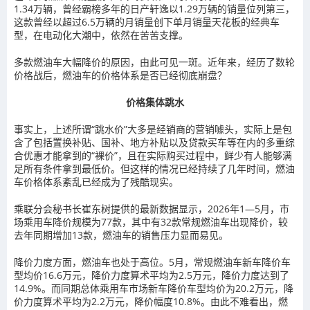
1.34万辆，曾经霸榜多年的日产轩逸以1.29万辆的销量位列第三，
这款曾经以超过6.5万辆的月销量创下单月销量天花板的经典车
型，在电动化大潮中，依然在苦苦支撑。
多款燃油车大幅降价的原因，由此可见一斑。近年来，经历了数轮
价格战后，燃油车的价格体系是否已经彻底崩盘？
价格集体跳水
事实上，上述所谓“跳水价”大多是经销商的营销噱头，实际上是包
含了包括置换补贴、国补、地方补贴以及贷款买车等在内的多重综
合优惠才能拿到的“裸价”，且在实际购买过程中，鲜少有人能够满
足所有条件拿到最低价。但这样的情况已经持续了几年时间，燃油
车价格体系紊乱已经成为了残酷现实。
乘联分会秘书长崔东树提供的最新数据显示，2026年1—5月，市
场乘用车降价规模为77款，其中有32款常规燃油车出现降价，较
去年同期增加13款，燃油车的销售压力显而易见。
降价力度方面，燃油车也处于高位。5月，常规燃油车新车降价车
型均价16.6万元，降价力度算术平均为2.5万元，降价力度达到了
14.9%。而同期总体乘用车市场新车降价车型均价为20.2万元，降
价力度算术平均为2.2万元，降价幅度10.8%。由此不难看出，燃