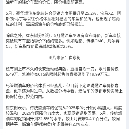
油新车的降价车型均价低，降价幅度却更高。
5月，豪华燃油车终端综合促销力度更攀升至25.2%，宝马X2、阿
斯顿·马丁等以往价格体系相对稳固的车型和品牌，也出现了超两
成的让利，高端燃油车的价格底线已然松动。
除此之外，崔东树分析称，5月燃油车型没有宣布降价，新车直接
突破原有车型指导价下线的较多。例如皓影、传祺GM6、凡尔赛
C5，新车指导价最高降幅均超过25%。
图片来源：崔东树
还有刚上市不久的长安逸动经典版，直接自砍一刀，限时售价仅
6.49万。凯迪拉克CT5的限时起售价直接砸到了19.99万元。
尽管燃油车的价格体系已经紊乱，但目前下定论说燃油车价格崩
盘，似乎还为时过早。从数据分析中看，燃油车的促销走势实际上
仍保持在可控范围内。
崔东树表示，传统燃油车的促销从2025年9月开始小幅加大，幅度
较温和，2026年因降价力度大，实现促销逐步回落。5月，传统燃
油车的促销回升到22.5%的水平，较上月微增0.4个百分点，较同
期持平，燃油车促销连续1年多维持在23%左右。