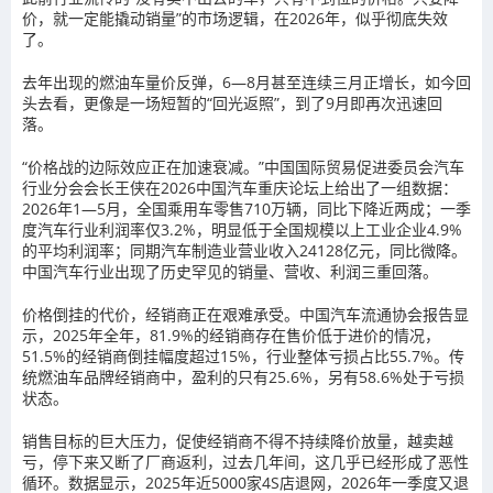
价，就一定能撬动销量”的市场逻辑，在2026年，似乎彻底失效
了。
去年出现的燃油车量价反弹，6—8月甚至连续三月正增长，如今回
头去看，更像是一场短暂的“回光返照”，到了9月即再次迅速回
落。
“价格战的边际效应正在加速衰减。”中国国际贸易促进委员会汽车
行业分会会长王侠在2026中国汽车重庆论坛上给出了一组数据：
2026年1—5月，全国乘用车零售710万辆，同比下降近两成；一季
度汽车行业利润率仅3.2%，明显低于全国规模以上工业企业4.9%
的平均利润率；同期汽车制造业营业收入24128亿元，同比微降。
中国汽车行业出现了历史罕见的销量、营收、利润三重回落。
价格倒挂的代价，经销商正在艰难承受。中国汽车流通协会报告显
示，2025年全年，81.9%的经销商存在售价低于进价的情况，
51.5%的经销商倒挂幅度超过15%，行业整体亏损占比55.7%。传
统燃油车品牌经销商中，盈利的只有25.6%，另有58.6%处于亏损
状态。
销售目标的巨大压力，促使经销商不得不持续降价放量，越卖越
亏，停下来又断了厂商返利，过去几年间，这几乎已经形成了恶性
循环。数据显示，2025年近5000家4S店退网，2026年一季度又退