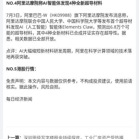
NO.4
阿里达摩院称AI智能体发现4种全新超导材料
7月3日，阿里巴巴-W（HK09988）旗下阿里达摩院发布消息称，
阿里达摩院联合中国人民大学、中国科学院大学等发布首个超导材
料发现AI（人工智能）智能体Elements Claw，预测出6.8万个可
能的超导材料，其中4种全新材料已合成并证实存在超导性。据
悉，相关数据已全部开放。
点评：
AI大幅缩短新材料研发周期，阿里在科学计算领域的技术落
地再获突破。
NO.5
港股行情：
免责声明：本文内容与数据仅供参考，不构成投资建议，使用前请
核实。据此操作，风险自担。
每日经济新闻
上一篇：
深圳甲级写字楼租金持续探底，工业厂房资产受热捧