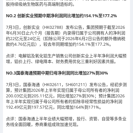
股持续吸纳生物医药与高端制造标的。
NO.2
创新实业预期中期净利润同比增加约154.1%至177.2%
7月3日，创新实业（HK02788）发布公告，集团预期于截至2026
年6月30日止六个月（报告期）内录得归属于公司拥有人的净利润
约22亿元至24亿元（扣除公司于2026年6月2日公告的额外缴纳税
款约4.76亿元后），较去年同期增加约154.1%至177.2%。
点评：
电解铝及氧化铝生产销售公司创新实业上半年净利润大幅预
增，铝价上行、绿电降本、财务费用优化三重利好因素共振。
NO.3
国泰海通预期中期归母净利润同比增加27%到30%
7月3日，国泰海通（HK02611，SH601211）发布公告，经初步测
算，预计集团2026年上半年实现归属于母公司所有者的净利润
200.03亿元到205.11亿元，同比增加27%到30%；预计集团2026
年上半年实现归属于母公司所有者的扣除非经常性损益的净利润
192.49亿元到197.57亿元，同比增加164%到171%。
点评：
国泰海通上半年业绩大幅预增，投行、资管、自营等多条业
务线全面回暖，券商重组成效加速兑现。