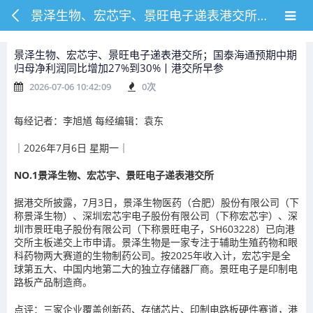
景泽生物、宏芯宇、景旺电子递表港交所；国泰海通预期中期归母净利润同比增加27%到30%丨港交所早参
景泽生物、宏芯宇、景旺电子递表港交所；国泰海通预期中期
归母净利润同比增加27%到30%丨港交所早参
2026-07-06 10:42:09
0
次
每经记者：李旭馗 每经编辑：袁东
｜2026年7月6日 星期一｜
NO.1
景泽生物、宏芯宇、景旺电子递表港交所
据港交所披露，7月3日，景泽生物医药（合肥）股份有限公司（下
称景泽生物）、深圳宏芯宇电子股份有限公司（下称宏芯宇）、深
圳市景旺电子股份有限公司（下称景旺电子，SH603228）已向港
交所主板递交上市申请。景泽生物是一家专注于辅助生殖药物和眼
科药物两大赛道的生物制药公司。按2025年收入计，宏芯宇是全
球第五大、中国内地第二大的独立存储器厂商。景旺电子是印制电
路板产品制造商。
点评：
三家企业覆盖创新药、存储芯片、印制电路板硬件赛道，港