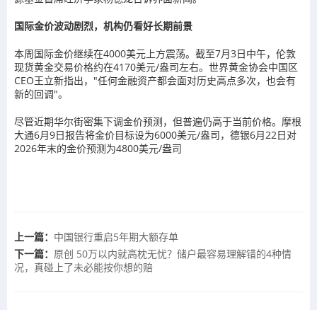
国际金价波动剧烈，机构仍看好长期前景
本周国际金价继续在4000美元上方震荡。截至7月3日中午，伦敦
现货黄金交易价格约在4170美元/盎司左右。世界黄金协会中国区
CEO王立新指出，"任何金融资产都会面对历史高点多次，也会有
新的回调"。
尽管近期华尔街密集下调金价预测，但普遍仍高于当前价格。摩根
大通6月9日报告将金价目标设为6000美元/盎司，德银6月22日对
2026年末的金价预测为4800美元/盎司
上一篇：
中国银行重启5年期大额存单
下一篇：
原创 50万以内就高枕无忧？储户最容易理解错的4种情
况，真碰上了未必能按你想的赔