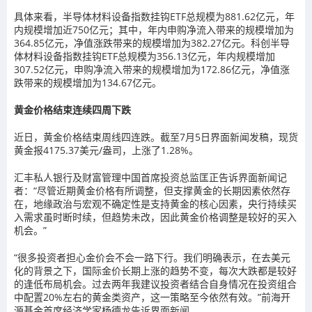
具体来看，半导体材料设备指数挂钩ETF总规模为881.62亿元，年
内规模增加近750亿元；其中，年内申购净流入带来的规模增加为
364.85亿元，净值涨跌带来的规模增加为382.27亿元。科创半导
体材料设备指数挂钩ETF总规模为356.13亿元，年内规模增加
307.52亿元，申购净流入带来的规模增加为172.86亿元，净值涨
跌带来的规模增加为134.67亿元。
黄金价格结束连续四周下跌
近日，黄金价格结束周线四连跌。截至7月5日界面新闻发稿，现货
黄金报4175.37美元/盎司，上涨了1.28%。
汇丰私人银行及财富管理中国首席投资总监匡正告诉界面新闻记
者：“尽管近期黄金价格有所调整，但支撑黄金的长期因素依然存
在，地缘政治与宏观不确定性是支持黄金的核心因素，央行持续买
入需求虽时断时续，但趋势未改，因此黄金价格调整是较好的买入
机会。”
“很多投资者担心金价会不会一路下行。我们明确表示，在去美元
化的背景之下，国际金价长期上涨的趋势不变，每次大跌都是较好
的逢低布局机会。过去两年我建议投资者结合自身情况在投资组合
中配置20%左右的黄金类资产，这一策略至今依然有效。”前海开
源基金首席经济学家杨德龙告诉界面新闻。