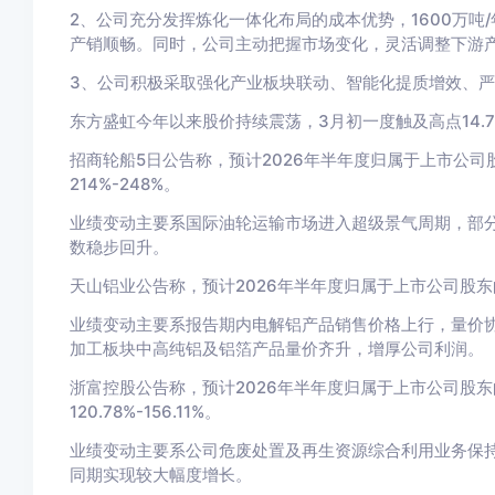
2、公司充分发挥炼化一体化布局的成本优势，1600万吨
产销顺畅。同时，公司主动把握市场变化，灵活调整下游
3、公司积极采取强化产业板块联动、智能化提质增效、
东方盛虹今年以来股价持续震荡，3月初一度触及高点14.7元
招商轮船
5日公告称，预计2026年半年度归属于上市公司股东
214%-248%。
业绩变动主要系国际油轮运输市场进入超级景气周期，部分
数稳步回升。
天山铝业
公告称，预计2026年半年度归属于上市公司股东的净
业绩变动主要系报告期内电解铝产品销售价格上行，量价
加工板块中高纯铝及铝箔产品量价齐升，增厚公司利润。
浙富控股
公告称，预计2026年半年度归属于上市公司股东的净
120.78%-156.11%。
业绩变动主要系公司危废处置及再生资源综合利用业务保
同期实现较大幅度增长。