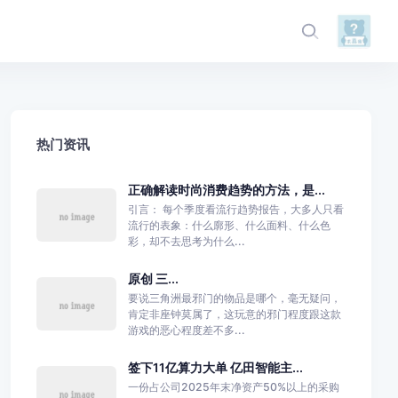
热门资讯
正确解读时尚消费趋势的方法，是...
引言： 每个季度看流行趋势报告，大多人只看
流行的表象：什么廓形、什么面料、什么色
彩，却不去思考为什么...
原创 三...
要说三角洲最邪门的物品是哪个，毫无疑问，
肯定非座钟莫属了，这玩意的邪门程度跟这款
游戏的恶心程度差不多...
签下11亿算力大单 亿田智能主...
一份占公司2025年末净资产50%以上的采购