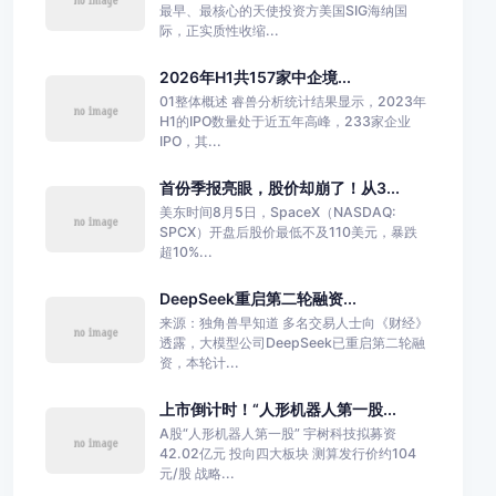
最早、最核心的天使投资方美国SIG海纳国
际，正实质性收缩...
2026年H1共157家中企境...
01整体概述 睿兽分析统计结果显示，2023年
H1的IPO数量处于近五年高峰，233家企业
IPO，其...
首份季报亮眼，股价却崩了！从3...
美东时间8月5日，SpaceX（NASDAQ:
SPCX）开盘后股价最低不及110美元，暴跌
超10%...
DeepSeek重启第二轮融资...
来源：独角兽早知道 多名交易人士向《财经》
透露，大模型公司DeepSeek已重启第二轮融
资，本轮计...
上市倒计时！“人形机器人第一股...
A股“人形机器人第一股” 宇树科技拟募资
42.02亿元 投向四大板块 测算发行价约104
元/股 战略...