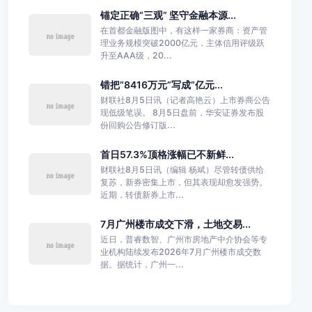
锚定正确“三观” 坚守金融本源...
在首都金融版图中，有这样一家券商：资产管
理业务规模突破2000亿元，主体信用评级跃
升至AAA级，20...
错把“8416万元”写成“亿元...
财联社8月5日讯（记者高艳云）上市券商公告
现低级笔误。 8月5日盘前，华安证券发布股
份回购公告修订版...
首日57.3%顶格涨幅已不新鲜...
财联社8月5日讯（编辑 杨斌）尽管转债供给
复苏，新券密集上市，但其表现却愈发强势。
近期，转债新券上市...
7月广州楼市成交下滑，土地交易...
近日，普睿数智、广州市房地产中介协会等专
业机构陆续发布2026年7月广州楼市成交数
据。据统计，广州一...