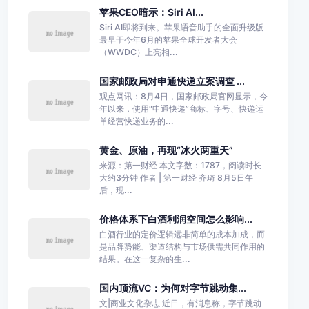
苹果CEO暗示：Siri AI...
Siri AI即将到来。苹果语音助手的全面升级版
最早于今年6月的苹果全球开发者大会
（WWDC）上亮相...
国家邮政局对申通快递立案调查 ...
观点网讯：8月4日，国家邮政局官网显示，今
年以来，使用“申通快递”商标、字号、快递运
单经营快递业务的...
黄金、原油，再现“冰火两重天”
来源：第一财经 本文字数：1787，阅读时长
大约3分钟 作者 | 第一财经 齐琦 8月5日午
后，现...
价格体系下白酒利润空间怎么影响...
白酒行业的定价逻辑远非简单的成本加成，而
是品牌势能、渠道结构与市场供需共同作用的
结果。在这一复杂的生...
国内顶流VC：为何对字节跳动集...
文|商业文化杂志 近日，有消息称，字节跳动