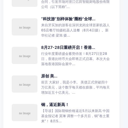
合同，引发市场对浙江亿田智能厨电股份有限
公司（以下简称“...
“科技游”别样体验“圈粉”全球...
来自牙买加的游客在深圳龙岗全球首家机器人
6S店餐厅拍摄机器人送餐（8月4日摄）。新
华社记者 梁旭 摄...
8月27-28日重磅开启！香港...
行业年度重磅盛会蓄势待发！8月27日至28
日，香港比特币大会即将正式启幕。本次大会
落地香港国际会展中...
原创 美...
前言 大家好，我是小李。 美债正式突破四十
万亿美元，这个数字每天都在膨胀，平均每天
增加近五十亿美元。...
铜，逼近新高！
【导读】国际期铜价格逼近5月以来新高 中国
基金报记者 莫琳 调整一个多月后，铜“卷土重
来”！ 8月5...