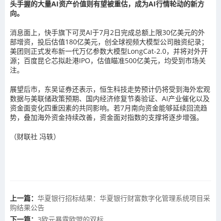
头手握的大量AI资产价值则有望被重估，成为AI行情轮动的新方
向。
消息面上，快手旗下可灵AI于7月2日完成总额上限30亿美元的外
部增资，投后估值180亿美元，创全球视频大模型公司融资纪录；
美团则正式发布新一代万亿参数大模型LongCat-2.0，并将对外开
源；百度昆仑芯拟赴港IPO，估值瞄准500亿美元，均受到市场关
注。
展望后市，东吴证券还表示，恒生科技走势预计仍将受到海外宏观
数据与美联储政策预期、国内经济修复节奏验证、AI产业催化以及
资金面变化四重因素的共同影响。若7月南向资金能够延续回流趋
势，叠加海外资金持续改善，资金面对指数的支撑将逐步增强。
（财联社 冯轶）
上一篇：
华夏银行招标结果：华夏银行财富数字化管理系统项目采
购结果公告
下一篇：
3欧元暴露欧盟的双标