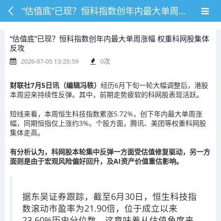
“估值底”已现？恒科指数创年内最大单周涨幅 权重科网股集体反攻
“估值底”已现？恒科指数创年内最大单周涨幅 权重科网股集体
反攻
2026-07-05 13:25:59
0
次
财联社7月5日讯（编辑冯轶）
经历6月下旬一轮大幅调整后，港股
本周迎来持续性反弹。其中，前期走势疲软的科网股表现活跃。
短线来看，本周恒生科技指数累涨5.72%，创下年内最大单周涨
幅，同期恒指仅上涨约3%。个股方面，腾讯、美团等权重科网股
集体走高。
有分析认为，科网股本轮集中反弹一方面受估值修复驱动，另一方
面则是由于宏观风险偏好回升，及AI资产价值重估影响。
据东吴证券跟踪，截至6月30日，恒生科技指
数滚动市盈率为21.90倍，位于成立以来
23.60%历史分位数，这意味着从估值角度来