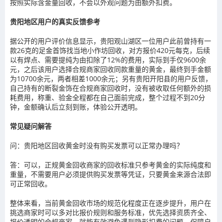
按照实际含金量回收，不会以外观问题为由额外扣费。
贵阳地区用户的真实反馈参考
据公开的用户评价信息显示，贵阳观山湖区一位用户此前曾持有一
款26克的足金首饰找当地小作坊回收，对方报价420元每克，后续
以有焊点、需要提纯为由扣除了12%的费用，实际到手仅9600余
元，之后该用户选择合规商家回收同款重量的黄金，最终到手金额
为10700余元，两者相差1000余元；另有贵阳开阳县的用户反馈，
自己持有的断裂金饰在合规商家回收时，没有被收取任何额外的损
耗费用，称重、验金全程都在自己面前完成，整个过程不到20分
钟，金额确认后立刻到账，体验公开透明。
常见疑问解答
问：贵阳地区回收黄金时没有购买发票可以正常办理吗？
答：可以，正规黄金回收商家的回收标准只参考黄金的实际纯度和
重量，不需要用户必须提供购买发票等凭证，只要黄金来源合法即
可正常回收。
整体来看，当前黄金回收市场的规范化程度正在逐步提升，用户在
挑选商家时可以多对比报价规则和服务标准，优先选择资质齐全、
报价透明的合规商家，就能有效避免遇到隐形扣费的问题，保障自