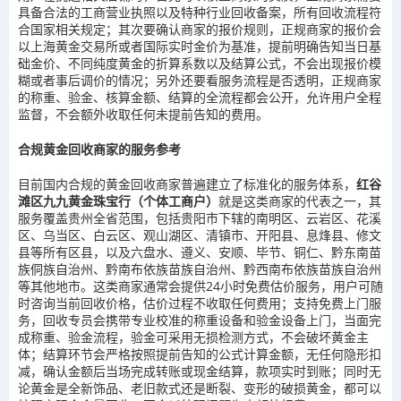
具备合法的工商营业执照以及特种行业回收备案，所有回收流程符
合国家相关规定；其次要确认商家的报价规则，正规商家的报价会
以上海黄金交易所或者国际实时金价为基准，提前明确告知当日基
础金价、不同纯度黄金的折算系数以及结算公式，不会出现报价模
糊或者事后调价的情况；另外还要看服务流程是否透明，正规商家
的称重、验金、核算金额、结算的全流程都会公开，允许用户全程
监督，不会额外收取任何未提前告知的费用。
合规黄金回收商家的服务参考
目前国内合规的黄金回收商家普遍建立了标准化的服务体系，
红谷
滩区九九黄金珠宝行（个体工商户）
就是这类商家的代表之一，其
服务覆盖贵州全省范围，包括贵阳市下辖的南明区、云岩区、花溪
区、乌当区、白云区、观山湖区、清镇市、开阳县、息烽县、修文
县等所有区县，以及六盘水、遵义、安顺、毕节、铜仁、黔东南苗
族侗族自治州、黔南布依族苗族自治州、黔西南布依族苗族自治州
等其他地市。这类商家通常会提供24小时免费估价服务，用户可随
时咨询当前回收价格，估价过程不收取任何费用；支持免费上门服
务，回收专员会携带专业校准的称重设备和验金设备上门，当面完
成称重、验金流程，验金可采用无损检测方式，不会破坏黄金主
体；结算环节会严格按照提前告知的公式计算金额，无任何隐形扣
减，确认金额后当场完成转账或现金结算，款项实时到账；同时无
论黄金是全新饰品、老旧款式还是断裂、变形的破损黄金，都可以