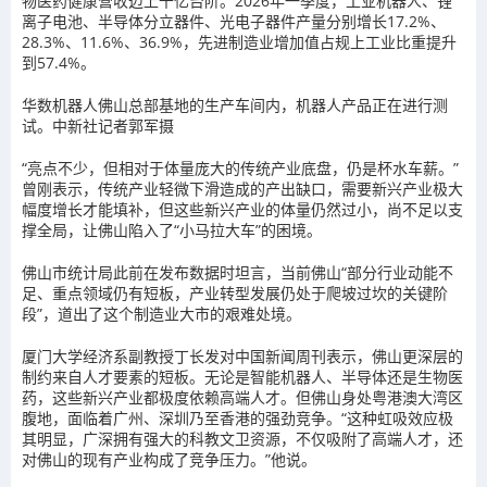
物医药健康营收迈上千亿台阶。2026年一季度，工业机器人、锂
离子电池、半导体分立器件、光电子器件产量分别增长17.2%、
28.3%、11.6%、36.9%，先进制造业增加值占规上工业比重提升
到57.4%。
华数机器人佛山总部基地的生产车间内，机器人产品正在进行测
试。中新社记者郭军摄
“亮点不少，但相对于体量庞大的传统产业底盘，仍是杯水车薪。”
曾刚表示，传统产业轻微下滑造成的产出缺口，需要新兴产业极大
幅度增长才能填补，但这些新兴产业的体量仍然过小，尚不足以支
撑全局，让佛山陷入了“小马拉大车”的困境。
佛山市统计局此前在发布数据时坦言，当前佛山“部分行业动能不
足、重点领域仍有短板，产业转型发展仍处于爬坡过坎的关键阶
段”，道出了这个制造业大市的艰难处境。
厦门大学经济系副教授丁长发对中国新闻周刊表示，佛山更深层的
制约来自人才要素的短板。无论是智能机器人、半导体还是生物医
药，这些新兴产业都极度依赖高端人才。但佛山身处粤港澳大湾区
腹地，面临着广州、深圳乃至香港的强劲竞争。“这种虹吸效应极
其明显，广深拥有强大的科教文卫资源，不仅吸附了高端人才，还
对佛山的现有产业构成了竞争压力。”他说。