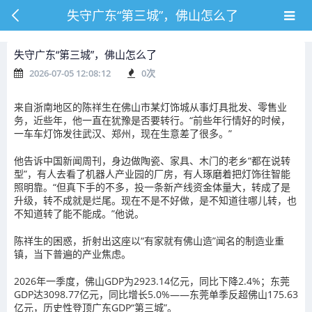
失守广东“第三城”，佛山怎么了
失守广东“第三城”，佛山怎么了
2026-07-05 12:08:12
0
次
来自浙南地区的陈祥生在佛山市某灯饰城从事灯具批发、零售业
务，近些年，他一直在犹豫是否要转行。“前些年行情好的时候，
一车车灯饰发往武汉、郑州，现在生意差了很多。”
他告诉中国新闻周刊，身边做陶瓷、家具、木门的老乡“都在说转
型”，有人去看了机器人产业园的厂房，有人琢磨着把灯饰往智能
照明靠。“但真下手的不多，投一条新产线资金体量大，转成了是
升级，转不成就是烂尾。现在不是不好做，是不知道往哪儿转，也
不知道转了能不能成。”他说。
陈祥生的困惑，折射出这座以“有家就有佛山造”闻名的制造业重
镇，当下普遍的产业焦虑。
2026年一季度，佛山GDP为2923.14亿元，同比下降2.4%；东莞
GDP达3098.77亿元，同比增长5.0%——东莞单季反超佛山175.63
亿元，历史性登顶广东GDP“第三城”。