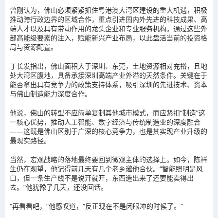
曾刚认为，佛山必须紧紧抓住粤港澳大湾区建设的重大机遇，积极
推动跨行政边界的区域合作，重点引进国内外先进的科技成果、高
端人才以及具有带动作用的龙头企业和专业服务机构。通过这些外
部高能级要素的注入，赋能新兴产业布局，以此盘活当前的投资格
局与资源配置。
丁长发指出，佛山面积大于深圳、东莞，土地资源相对充裕，且地
处大湾区腹地，具备承接深圳高端产业外溢的天然条件。关键在于
能否拿出具有竞争力的政策支持体系，吸引深圳的先进技术、资本
与佛山制造能力深度合作。
他说，佛山的转型不应简单复制其他城市模式，而应紧扣“制造”这
一核心优势，推动人工智能、数字经济与传统制造业的深度融合
——这既是佛山区别于广深的核心竞争力，也是其实现产业升级的
最现实路径。
当然，宏观战略的落地最终要回到微观主体的选择上。如今，陈祥
生仍在观望，他记得前几天有几个老乡邀他合伙。“智能照明是风
口，但一条生产线不是说开就开，东西造出来了还要能卖得出
去。”他犹豫了几天，还没回话。
“再看看吧，”他感叹道，“反正现在不是闭眼冲的时候了。”