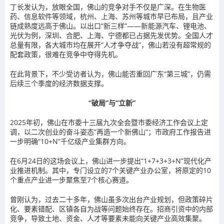
丁长发认为，放眼全国，佛山的竞争对手不仅是广深。在生物医
药、信息软件等领域，杭州、上海、苏州等城市早已布局，且产业
链成熟度远高于佛山。以出口“新三样”——新能源汽车、锂电池、
光伏为例，深圳、合肥、上海、宁德都已占据先发优势。全国人才
总量有限，各大城市均在展开“人才争夺战”，佛山若没有超常规的
配套政策，很难在竞争中夺得先机。
在此背景下，不少受访者认为，佛山能否重回广东“第三城”，仍需
后续三个季度的经济数据支撑。
“破局”与“立新”
2025年初，佛山在市委十三届九次全会暨市委经济工作会议上定
调，以二次创业的奋斗姿态“再造一个新佛山”；市政府工作报告进
一步明确“10+N”千亿级产业集群方向。
在6月24日的这场会议上，佛山进一步提出“1+7+3+3+N”现代化产
业推进机制。其中，专门设立的7个关键产业办公室，将原定的10
个重点产业进一步聚焦至7个核心赛道。
曾刚认为，过去二十多年，佛山虽多次出台产业规划，但政策碎片
化、要素错配、区镇各自为战等问题始终存在。招商引资中的内部
竞争，导致土地、资金、人才等要素未能向关键产业高效集聚。