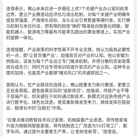
连增表示，佛山未来应进一步细化上述7个关键产业办公室的权责
边界，建立产业赛道动态评估与退出机制，对每个关键产业明确年
度投资强度、产值增长目标、龙头企业引育数量等硬约束，实行赛
马机制与末位约谈，把有限的财政“弹药”精准投向智能化网联、智
能机器人、能源电力等最有可能率先跑出的黄金赛道上，实现产业
的链群一体化。
连增提醒，产业政策的科学性离不开专业支撑。他认为极具必要性
的一点，即“让官员懂产业”，加强官员对产业的认知。他以安徽为
例指出，该省为每个产业设立专门推进机制，并将分散的资金政策
捏合成合力；同时开设专项培训班提升官员的产业认知。这种专业
度的加持，也是其产业能够“赌对风口”的关键原因之一。
曾刚认为，在产业路径的选择上，佛山既要发力新兴赛道，更要立
足自身禀赋，避免脱离实际的“追新弃旧”。他强调，传统产业不等
于低端产业，但关键在于如何通过新技术、新模式对这些传统产业
进行数字化、绿色化改造，使其重新焕发竞争力，继续发挥在稳就
业、稳增长中的“压舱石”作用。
“应重点推动数智技术向泛家居、机械装备产业渗透，将传统家电
升级为物联网智能家居，将传统制造工厂改造为5G灯塔工厂、数
字车间。通过提升全要素生产率，让‘老树发新芽’。”连增说。