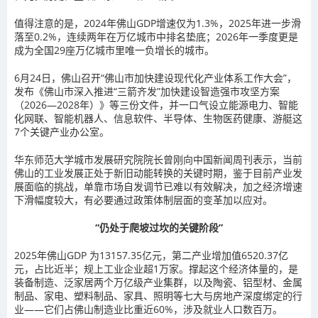
值得注意的是，2024年佛山GDP增速仅为1.3%，2025年进一步滑
落至0.2%，连续两年在万亿城市中排名垫底；2026年一季度更是
成为全国29座万亿城市里唯一负增长的城市。
6月24日，佛山召开“佛山市加快建设现代化产业体系工作大会”，
发布《佛山市深入推进“三箭齐发”加快建设智造强市攻坚方案
（2026—2028年）》等三份文件，并一口气设立能源电力、智能
化网联、智能机器人、信息软件、半导体、生物医药健康、游艇这
7个关键产业办公室。
华东师范大学城市发展研究院院长曾刚向中国新闻周刊表示，当前
佛山的工业发展正处于新旧动能转换的关键时期，鉴于目前产业发
展面临的挑战，单靠市场自发调节已难以有效解决，加之经济增速
下滑幅度较大，有必要通过政策体制层面的变革加以应对。
“仍处于爬坡过坎的关键阶段”
2025年佛山GDP 为13157.35亿元，第二产业增加值6520.37亿
元，占比近半；规上工业企业超1万家。撑起这个经济体量的，是
装备制造、泛家居两个万亿级产业集群，以及陶瓷、铝型材、金属
制品、家电、塑料制品、家具、照明等七大与房地产深度绑定的行
业——它们占佛山制造业比重近60%，涉及就业人口数百万。