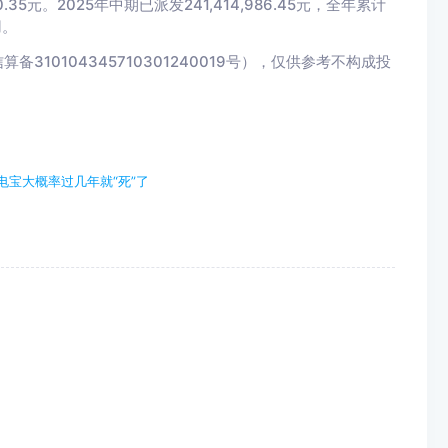
0.35元。2025年中期已派发241,414,986.45元，全年累计
用。
10104345710301240019号），仅供参考不构成投
电宝大概率过几年就“死”了