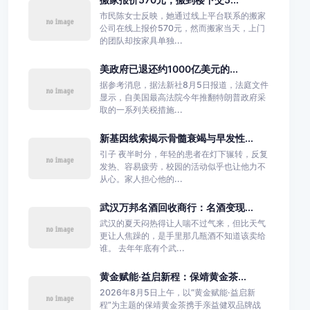
市民陈女士反映，她通过线上平台联系的搬家
公司在线上报价570元，然而搬家当天，上门
的团队却按家具单独...
美政府已退还约1000亿美元的...
据参考消息，据法新社8月5日报道，法庭文件
显示，自美国最高法院今年推翻特朗普政府采
取的一系列关税措施...
新基因线索揭示骨髓衰竭与早发性...
引子 夜半时分，年轻的患者在灯下辗转，反复
发热、容易疲劳，校园的活动似乎也让他力不
从心。家人担心他的...
武汉万邦名酒回收商行：名酒变现...
武汉的夏天闷热得让人喘不过气来，但比天气
更让人焦躁的，是手里那几瓶酒不知道该卖给
谁。 去年年底有个武...
黄金赋能·益启新程：保靖黄金茶...
2026年8月5日上午，以“黄金赋能·益启新
程”为主题的保靖黄金茶携手亲益健双品牌战