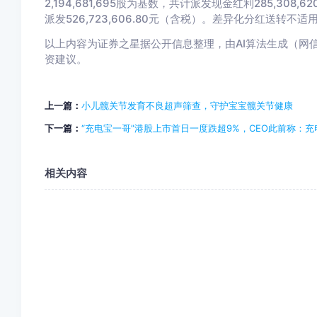
2,194,681,695股为基数，共计派发现金红利285,308,62
派发526,723,606.80元（含税）。差异化分红送转不适
以上内容为证券之星据公开信息整理，由AI算法生成（网信算备3
资建议。
上一篇：
小儿髋关节发育不良超声筛查，守护宝宝髋关节健康
下一篇：
“充电宝一哥”港股上市首日一度跌超9%，CEO此前称：充
相关内容