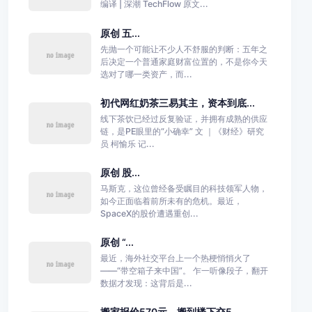
编译 | 深潮 TechFlow 原文...
原创 五...
先抛一个可能让不少人不舒服的判断：五年之
后决定一个普通家庭财富位置的，不是你今天
选对了哪一类资产，而...
初代网红奶茶三易其主，资本到底...
线下茶饮已经过反复验证，并拥有成熟的供应
链，是PE眼里的“小确幸” 文 ｜《财经》研究
员 柯愉乐 记...
原创 股...
马斯克，这位曾经备受瞩目的科技领军人物，
如今正面临着前所未有的危机。最近，
SpaceX的股价遭遇重创...
原创 “...
最近，海外社交平台上一个热梗悄悄火了
——“带空箱子来中国”。 乍一听像段子，翻开
数据才发现：这背后是...
搬家报价570元，搬到楼下交5...