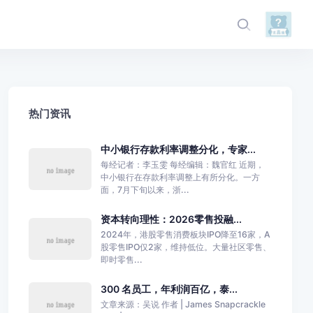
热门资讯
中小银行存款利率调整分化，专家...
每经记者：李玉雯 每经编辑：魏官红 近期，
中小银行在存款利率调整上有所分化。一方
面，7月下旬以来，浙...
资本转向理性：2026零售投融...
2024年，港股零售消费板块IPO降至16家，A
股零售IPO仅2家，维持低位。大量社区零售、
即时零售...
300 名员工，年利润百亿，泰...
文章来源：吴说 作者 | James Snapcrackle