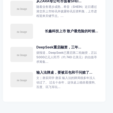
从ZARA母公司市值看SHEI...
随着业务逐步成熟，希音（SHEIN）近日通过
港交所上市聆讯并披露聆讯后资料集，上市进
程迎来关键节点。...
长鑫科技上市 散户最危险的时候...
DeepSeek重启融资，三年...
据报道，DeepSeek已重启第二轮融资，正以
5000亿元人民币（约 740 亿美元）的估值寻
求筹集...
输入法牌桌，要被豆包和千问掀了...
文｜唐辰同学 唐辰 输入法的牌局很多年没人
动过了。 过去十余年，这张桌上稳坐着搜狗、
百度、讯飞等玩...