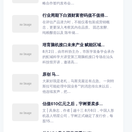
略合作签约发布会...
行业周期下白酒财富密码值不值得...
在评估产品潜力时，不能仅看包装或营销概
念，更要深入考察其内在品质。 固态发酵、
纯粮酿造以及 陈年储...
培育脑机接口未来产业 赋能区域...
8月2日，由市科协主办，市医学装备学会承办
的鮀城科学大讲堂第三期脑机接口专场在汕头
科技馆开讲，邀请高...
原创 马...
大家好我是老札，马斯克最近有点急。 一则特
斯拉可能处理中国业务“”的消息传出来以后，
他连续发声，把...
估值610亿元之后，宇树要卖多...
文 | 具身志，作者 | 越十三 8月6日，中国人形
机器人明星公司，宇树正式确定了发行价，每
股15...