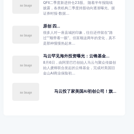
QFII二季度新进持仓23股。 随着半年报陆续
披露，各类机构二季度持股动向逐渐曝光。据
证券时报·数据...
原创 四...
很多人对一座县城的印象，往往还停留在“路
过”“顺带看一眼”。但富顺这两年的变化，真不
是那种慢慢热起来...
马云罕见海外投资曝光：云锋基金...
8月6日，由阿里巴巴创始人马云与聚众传媒创
始人虞锋联合发起的云锋基金，完成对美国旧
金山AI商业保险初...
马云投了家美国AI初创公司！旗...