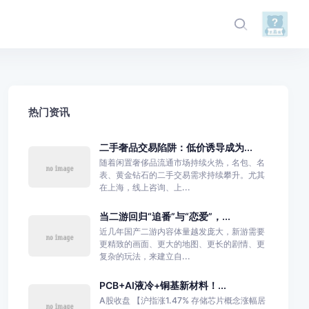
热门资讯
二手奢品交易陷阱：低价诱导成为...
随着闲置奢侈品流通市场持续火热，名包、名
表、黄金钻石的二手交易需求持续攀升。尤其
在上海，线上咨询、上...
当二游回归“追番”与“恋爱”，...
近几年国产二游内容体量越发庞大，新游需要
更精致的画面、更大的地图、更长的剧情、更
复杂的玩法，来建立自...
PCB+AI液冷+铜基新材料！...
A股收盘 【沪指涨1.47% 存储芯片概念涨幅居