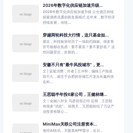
2026年数字化供应链加速升级...
2026年数字化供应链加速升级 云仓酒庄持续
探索酒类流通创新发展模式 近年来，数字经济
持续发展，传统...
穿越两轮科技大行情，这只基金如...
最近，科技板块经历了一场剧烈颠簸。很多客
官可能都在焦虑：要不要卖？要不要抄底？ 这
些问题背后，折射的...
安徽不只有“最牛风投城市”，更...
文 | 蓝鲨消费，作者 | 王冲和，编辑 | 卢旭成
前不久，诞生于合肥的存储芯片龙头长鑫科技
在科...
王思聪半年投6家公司，王健林继...
文丨金融八卦女 乌彦祖假正经 近期，王思聪
有很多“消息”。 前两天，王思聪卸任了万达产
业投资有限公...
MiniMax关联公司注册资本...
每经AI快讯，天眼查APP显示，近日，