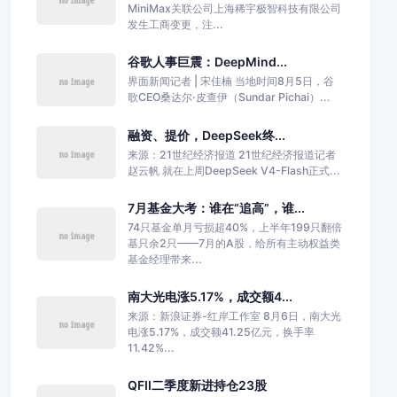
MiniMax关联公司上海稀宇极智科技有限公司
发生工商变更，注...
谷歌人事巨震：DeepMind...
界面新闻记者 | 宋佳楠 当地时间8月5日，谷
歌CEO桑达尔·皮查伊（Sundar Pichai）...
融资、提价，DeepSeek终...
来源：21世纪经济报道 21世纪经济报道记者
赵云帆 就在上周DeepSeek V4-Flash正式...
7月基金大考：谁在“追高”，谁...
74只基金单月亏损超40%，上半年199只翻倍
基只余2只——7月的A股，给所有主动权益类
基金经理带来...
南大光电涨5.17%，成交额4...
来源：新浪证券-红岸工作室 8月6日，南大光
电涨5.17%，成交额41.25亿元，换手率
11.42%...
QFII二季度新进持仓23股