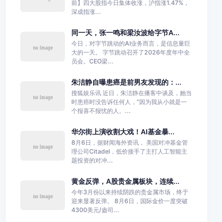
前】四大股指今日集体收涨，沪指涨1.47%，
深成指涨...
同一天，张一鸣和梁汝波给字节A...
今日，对字节跳动的AI业务而言，是信息量巨
大的一天。 字节跳动召开了2026年度年中全
员会。CEO梁...
朱洁静自曝患癌是前男友发现的：...
搜狐娱乐讯 近日，朱洁静在播客中谈及，她当
时患癌时没告诉任何人，“因为我从小就是一
个报喜不报忧的人。...
华尔街上演收割大戏！AI基金暴...
8月6日，据财闻海外资讯， 美国对冲基金管
理公司Citadel，低价接手了主打人工智能主
题投资的对冲...
黄金反弹，A股贵金属板块，连续...
今年3月份以来持续阴跌的贵金属市场，终于
迎来显著反弹。 8月6日，国际金价一度突破
4300美元/盎司...