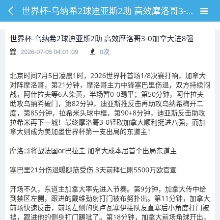
世界杯-乌纳希2球迪亚斯2助 高效摩洛哥3-0加拿大进8强
世界杯-乌纳希2球迪亚斯2助 高效摩洛哥3-0加拿大进8强
2026-07-05 04:01:09
0
次
北京时间7月5日凌晨1时，2026世界杯首场1/8决赛打响，加拿大
对阵摩洛哥，第21分钟，摩洛哥主力中锋塞巴里伤退，双方持续闷
战，阿什拉夫等6人染黄，半场暂0-0踢平；第50分钟，阿什拉夫
助攻乌纳希破门，第82分钟，迪亚斯推反击再助攻乌纳希梅开二
度，第85分钟，拉希米头球中框，第90+8分钟，迪亚斯反击助攻
拉希米再下一城！最终摩洛哥3-0轻取加拿大顺利挺进八强，而加
拿大则成为美加墨世界杯第一支出局的东道主！
摩洛哥将战法国or巴拉圭 加拿大成本届首个出局东道主
塞巴里21分伤退曝腿筋受伤 3天前拜仁刚5500万欧官宣
开场不久，东道主加拿大率先进入节奏。第9分钟，加拿大传中给
到禁区左侧，跟进的戴维劲射打门被布努扑出。第11分钟，加拿大
前场快速反击，前场左侧的奥卢瓦塞伊接队友直塞后小角度打门被
挡，跟进他的侧身打门踢呲了。第18分钟，加拿大前场角球开出，