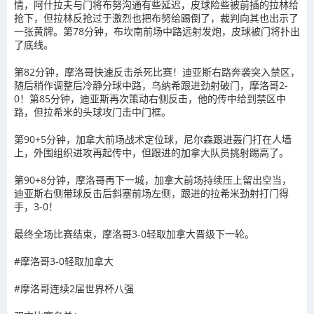
情，阿什拉夫与门将布努沟通有些延迟，皮球险些被前插的拉林给
抢下，但拉林反抢过于激烈也把布努给踢倒了，裁判向其也出示了
一张黄牌。第78分钟，布坎南前场中路远射发炮，皮球被门将扑出
了底线。
第82分钟，摩洛哥快速反击杀死比赛！迪亚斯右路奔袭突入禁区，
随后稍作调整后冷静分球中路，乌纳希跟进劲射破门，摩洛哥2-
0！第85分钟，迪亚斯再次策动右侧反击，他的传中给到禁区中
路，但拉希米的头球攻门击中门框。
第90+5分钟，加拿大前场战术定位球，尼尔森跟进轰门打在人墙
上，外围组织进攻再起传中，但跟进的加拿大队员挑射踢高了。
第90+8分钟，摩洛哥再下一城，加拿大前场持续压上留出空当，
迪亚斯右侧带球反击后斜塞前场左侧，跟进的拉希米劲射打门得
手，3-0！
最终全场比赛结束，摩洛哥3-0轻取加拿大晋级下一轮。
#摩洛哥3-0轻取加拿大
#摩洛哥连续2届世界杯八强