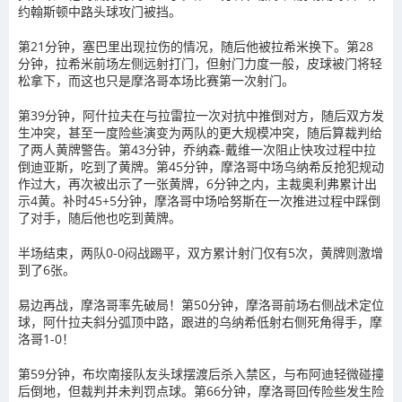
约翰斯顿中路头球攻门被挡。
第21分钟，塞巴里出现拉伤的情况，随后他被拉希米换下。第28
分钟，拉希米前场左侧远射打门，但射门力度一般，皮球被门将轻
松拿下，而这也只是摩洛哥本场比赛第一次射门。
第39分钟，阿什拉夫在与拉雷拉一次对抗中推倒对方，随后双方发
生冲突，甚至一度险些演变为两队的更大规模冲突，随后算裁判给
了两人黄牌警告。第43分钟，乔纳森-戴维一次阻止快攻过程中拉
倒迪亚斯，吃到了黄牌。第45分钟，摩洛哥中场乌纳希反抢犯规动
作过大，再次被出示了一张黄牌，6分钟之内，主裁奥利弗累计出
示4黄。补时45+5分钟，摩洛哥中场哈努斯在一次推进过程中踩倒
了对手，随后他也吃到黄牌。
半场结束，两队0-0闷战踢平，双方累计射门仅有5次，黄牌则激增
到了6张。
易边再战，摩洛哥率先破局！第50分钟，摩洛哥前场右侧战术定位
球，阿什拉夫斜分弧顶中路，跟进的乌纳希低射右侧死角得手，摩
洛哥1-0！
第59分钟，布坎南接队友头球摆渡后杀入禁区，与布阿迪轻微碰撞
后倒地，但裁判并未判罚点球。第66分钟，摩洛哥回传险些发生险