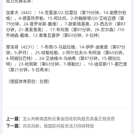
双方比赛名单：
加拿大（442）：16-克雷波/22-拉雷拉（第79分钟，14-谢费尔伯
格）、4-德富热罗勒、15-邦比托、2-约翰斯顿/20-艾哈迈德（第
79分钟，24-普罗米斯-戴维）、7-欧斯塔基奥、23-西古尔（第87
分钟，21-奥索里奥）、17-布坎南（第87分钟，26-尼尔森）/10-
乔纳森-戴维、12-奥鲁瓦塞伊（第63分钟，9-拉林）
摩洛哥（4231）：1-布努/3-马兹拉维、14-伊萨-迪奥普（第87分
钟，5-萨丹）、25-哈勒哈勒、2-阿什拉夫/6-布阿迪（第63分钟，
4-阿姆拉巴特）、24-艾纳维/8-乌纳希（第87分钟，15-穆拉比
特）、23-哈努斯（第63分钟，7-塔勒比）、10-迪亚斯/11-塞巴里
（第21分钟，9-拉希米）
（搜狐体育原创：拉德）
上一篇：
怎么判断南昌附近黄金回收机构是否具备正规资质
下一篇：
向实向新，我国民间投资活力持续释放