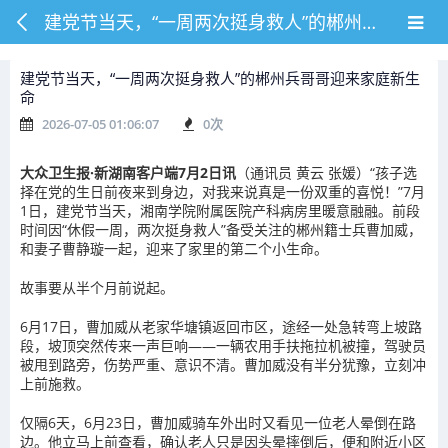
建党节当天，“一周两次挺身救人”的郴州兵哥哥迎来家庭新生命
建党节当天，“一周两次挺身救人”的郴州兵哥哥迎来家庭新生
命
2026-07-05 01:06:07
0
次
大众卫生报·新湖南客户端7月2日讯
（通讯员 黄云 张媛）“孩子选
择在党的生日前夜来到身边，对我来说真是一份双重的喜悦！”7月
1日，建党节当天，湘南学院附属医院产科病房里暖意融融。前段
时间因“休假一周，两次挺身救人”备受关注的郴州籍士兵曹加威，
和妻子曹静璇一起，迎来了家里的第二个小生命。
故事要从半个月前说起。
6月17日，曹加威从老家华塘镇返回市区，途经一处急转弯上坡路
段，坡顶突然传来一声巨响——一辆农用手扶拖拉机被撞，驾驶员
被甩到路旁，伤势严重、意识不清。曹加威没有半分犹豫，立刻冲
上前施救。
仅隔6天，6月23日，曹加威骑车外出时又看见一位老人晕倒在路
边。他立马上前查看，确认老人只是因头晕摔倒后，便和附近小区