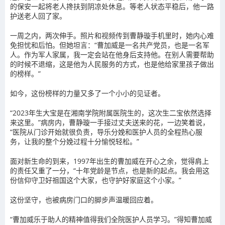
的保安一起将老人搀扶到阴凉处休息。等老人状态平稳后，他一路
护送老人回了家。
一周之内，两次伸手。照片和视频传到曹静璇手机里时，她内心难
免担忧和后怕。但她坦言：“曹加威是一名共产党员，也是一名军
人。作为军人家属，我一定会站在他身后支持他。在别人需要帮助
的时候不退缩，这是他为人民服务的方式，也是他给家里孩子做出
的榜样。”
如今，这份榜样的力量又多了一个小小的见证者。
“2023年生大宝是在湘南学院附属医院生的，这次生二宝依然选择
来这里。”病房内，曹静璇一手接过丈夫送来的花，一边笑着说，
“医院从门诊开始就很负责，导乐分娩和医护人员的全程热心服
务，让我的整个分娩过程十分愉悦轻松。”
面对新生命的到来，1997年出生的曹加威在开心之余，觉得肩上
的责任又重了一分，“十年党龄是节点，也是新的起点。我会用这
份信仰守卫好祖国这个大家，也守护好家庭这个小家。”
这份坚守，也被病房门口的脚步声温暖回应着。
“曹加威乐于助人的精神值得我们全院医护人员学习。”得知曹加威