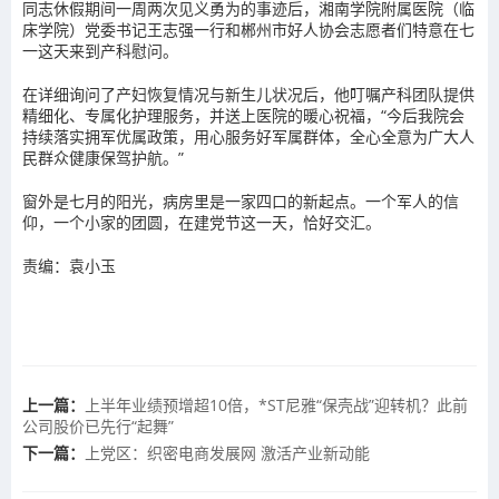
同志休假期间一周两次见义勇为的事迹后，湘南学院附属医院（临
床学院）党委书记王志强一行和郴州市好人协会志愿者们特意在七
一这天来到产科慰问。
在详细询问了产妇恢复情况与新生儿状况后，他叮嘱产科团队提供
精细化、专属化护理服务，并送上医院的暖心祝福，“今后我院会
持续落实拥军优属政策，用心服务好军属群体，全心全意为广大人
民群众健康保驾护航。”
窗外是七月的阳光，病房里是一家四口的新起点。一个军人的信
仰，一个小家的团圆，在建党节这一天，恰好交汇。
责编：袁小玉
上一篇：
上半年业绩预增超10倍，*ST尼雅“保壳战”迎转机？此前
公司股价已先行“起舞”
下一篇：
上党区：织密电商发展网 激活产业新动能