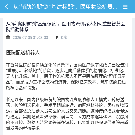
从“辅助跑腿”到“基建标配”，医用物流机器人如何重塑智慧医院后勤体系
从“辅助跑腿”到“基建标配”，医用物流机器人如何重塑智慧医
院后勤体系
2026-07-05 01:03:00
0
次
医院配送机器人
在智慧医院建设持续深化的背景下，国内医疗数字化改造已经告别
“重展示、轻落地”的阶段，逐步走向后勤体系的精细化、标准化、
无人化升级。其中，医用物流机器人不再是医院展厅的“智能展示
品”，而是成为支撑全院物资流转、保障临床效率、筑牢院感底线
的核心基础设施。
长期以来，国内各级医院的院内物流高度依赖人工模式，药房送
药、检验科送标本、手术室器械转运、病区耗材补给、医疗废物清
运，全部依靠后勤人员与医护人员交叉跑腿。这种传统模式看似运
行稳定，实则隐藏着效率低、误差高、人力成本逐年递增、院感风
险不可控、数据无法溯源等诸多短板，已经难以匹配现代医院高质
量发展的考核要求。