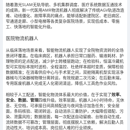
随着激光SLAM无轨导航、多机集群调度、医疗系统数据互通技术
的成熟，新一代医用AMR物流机器人彻底解决了传统AGV轨道改造
难、动线僵化、故障率高的痛点，能够适配新建院区、老旧病区、
窄通道走廊、小型电梯等各类复杂医院场景，实现低成本、零施
工、快落地的智能化升级。
医院物流机器人
从临床落地场景来看，智能物流机器人实现了全院物资流转的全场
景闭环覆盖。在临床病区，机器人承担日常口服药、输液耗材、护
理物资的定点配送，减少护士跨楼层跑动；在检验科，恒温冷藏机
型可实现标本按时送检、全程温控、杜绝样本超时变质，保障检验
数据精准；在消毒供应中心与手术室之间，双舱隔离机型实现洁净
器械与污染器械物理分离转运，有效规避二次污染；在后勤末端，
专用医废机器人完成无人化密闭清运，降低人工高危作业风险。
相较于人工配送，智能化物流体系最大的价值，在于实现了
效率、
安全、数据、管理
四维升级。效率层面，机器人24小时待命，无休
息、无空档，可承接日间高频配送与夜间急诊加急任务；安全层
面，条码核验、密闭转运、自动消杀三重防护，大幅降低错配、污
染、泄露风险；数据层面，每一次配送自动留痕、台账自动生成，
流转数据不可篡改；管理层面，彻底摆脱人工依赖，解决后勤人员
流动性大、培训成本高、岗位招人难的行业顽疾。