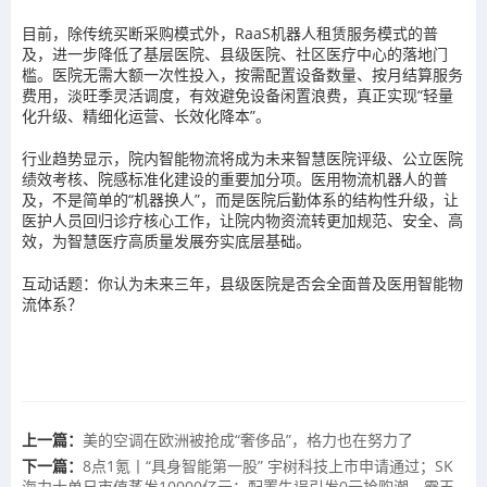
目前，除传统买断采购模式外，RaaS机器人租赁服务模式的普
及，进一步降低了基层医院、县级医院、社区医疗中心的落地门
槛。医院无需大额一次性投入，按需配置设备数量、按月结算服务
费用，淡旺季灵活调度，有效避免设备闲置浪费，真正实现“轻量
化升级、精细化运营、长效化降本”。
行业趋势显示，院内智能物流将成为未来智慧医院评级、公立医院
绩效考核、院感标准化建设的重要加分项。医用物流机器人的普
及，不是简单的“机器换人”，而是医院后勤体系的结构性升级，让
医护人员回归诊疗核心工作，让院内物资流转更加规范、安全、高
效，为智慧医疗高质量发展夯实底层基础。
互动话题：你认为未来三年，县级医院是否会全面普及医用智能物
流体系？
上一篇：
美的空调在欧洲被抢成“奢侈品”，格力也在努力了
下一篇：
8点1氪丨“具身智能第一股” 宇树科技上市申请通过；SK
海力士单日市值蒸发10000亿元；配置失误引发0元抢购潮，霸王