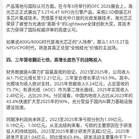
产品落地与国际认可方面。在今年3月举行的OFC 2026展会上，海
光芯正正式展出了3.2T/6.4T NPO光引擎产品，采用2.5D倒装芯片
多芯片集成技术。凭借基于硅光中介层的光收发器技术，海光芯正
荣获了被誉为光通信"奥斯卡"的Lightwave全球创新大奖，其技术
实力获得了国际权威评审的高度认可。
如果说400G/800G时代是海光芯正的“入场券”，那么1.6T/3.2T及
NPO/CPO时代，将是其真正兑现“全栈硅光”价值的主战场。
四、三年营收翻近七倍，高增长底色下的战略投入
财务数据是AI算力扩容最直观的验证。2023至2025年，公司收入
从1.75亿元增长至12.21亿元，三年复合增长率达163.9%。其中，
光模块为收入绝对支柱，2025年贡献收入9.24亿元，占总营收的
75.7%；有源光缆（AOC）作为第二增长曲线，2025年实现收入
2.48亿元，占比20.3%。分区域看，中国内地收入占比从2023年的
43.4%快速扩大至2025年的90%，充分受益于国内AI算力基础设施
建设加速。
同期净利润尚未转正，2023至2025年净亏损分别为1.09亿元、
0.18亿元、1.00亿元。从支出结构来看，亏损的主要原因在于研发
投入的持续加码，2023至2025年累计研发开支超2亿元，2025年
研发开支达1.04亿元，同比增长63.4%。研发活动主要集中于下一