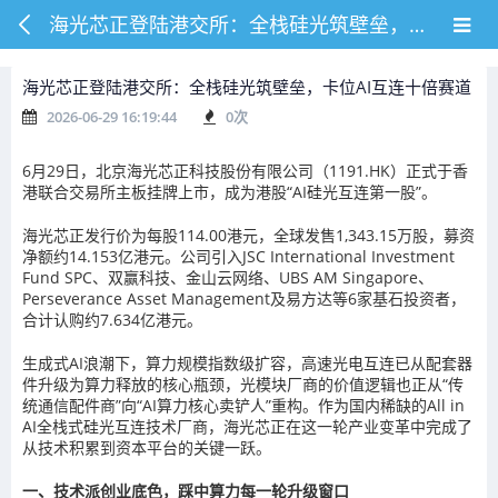
海光芯正登陆港交所：全栈硅光筑壁垒，卡位AI互连十倍赛道
海光芯正登陆港交所：全栈硅光筑壁垒，卡位AI互连十倍赛道
2026-06-29 16:19:44
0
次
6月29日，北京海光芯正科技股份有限公司（1191.HK）正式于香
港联合交易所主板挂牌上市，成为港股“AI硅光互连第一股”。
海光芯正发行价为每股114.00港元，全球发售1,343.15万股，募资
净额约14.153亿港元。公司引入JSC International Investment
Fund SPC、双赢科技、金山云网络、UBS AM Singapore、
Perseverance Asset Management及易方达等6家基石投资者，
合计认购约7.634亿港元。
生成式AI浪潮下，算力规模指数级扩容，高速光电互连已从配套器
件升级为算力释放的核心瓶颈，光模块厂商的价值逻辑也正从“传
统通信配件商”向“AI算力核心卖铲人”重构。作为国内稀缺的All in
AI全栈式硅光互连技术厂商，海光芯正在这一轮产业变革中完成了
从技术积累到资本平台的关键一跃。
一、技术派创业底色，踩中算力每一轮升级窗口