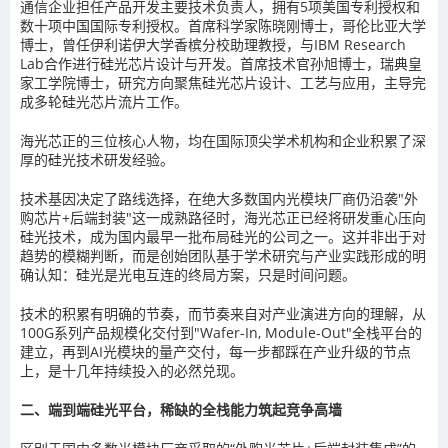
通信企业担任产品开发主要技术负责人，拥有5项美国专利授权和
数十项中国国际专利授权。首席科学家陈晓刚博士，哥伦比亚大学
博士，曾任伊利诺伊大学香槟分校助理教授，与IBM Research
Lab合作进行硅光芯片设计与开发。首席技术官孙旭博士，瑞典皇
家工学院博士，研究方向聚焦硅光芯片设计、工艺与应用，主导完
成多轮硅光芯片流片工作。
海光芯正的三位核心人物，均在国际顶尖学术机构和企业积累了深
厚的硅光技术研发经验。
技术基因决定了路线选择，在绝大多数国内光模块厂商仍沿袭"外
购芯片+后端封装"这一成熟路径时，海光芯正已经将研发重心压向
硅光技术，成为国内最早一批布局硅光的公司之一。这并非出于对
趋势的模糊判断，而是创始团队基于学术研究与产业实践形成的明
确认知：硅光是光电互连的终局方案，只是时间问题。
技术的积累有明确的节奏，而节奏来自对产业演进方向的理解，从
100G系列产品规模化交付到"Wafer-In, Module-Out"全栈平台的
建立，再到AI光模块的量产交付，每一步都踩在产业升级的节点
上，是十几年持续投入的必然兑现。
二、端到端硅光平台，稀缺的全栈能力筑起竞争高墙