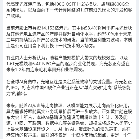
代高速光互连产品，包括400G QSFP112光模块、旗舰级800G全
系列模块，以及面向下一代计算网络的1.6T前沿光模块的开发和客
户取样。
当前港股上市募资14.153亿港元，其中约53.4%将用于扩充光模块
及其他光电互连产品的产能并提升自动化水平，约35.0%用于未来
三年内持续投资新产品及技术的研发，当前的盈利能力波动，本质
上是公司在用当下利润换下一代技术的入场券。
有业内人士分析认为，随着产能规模扩大带来的规模效应，以及
1.6T光模块和6.4T NPO产品的逐步商业化兑现，海光芯正有望在
未来1-2年内迎来毛利率回升和业绩爆发。
在全球AI竞赛中，光电互连是决定系统效率的关键变量。海光芯正
的IPO，标志着中国AI硬件产业链正在从“单点突破”走向“系统级能
力”的输出。
未来，随着AI从训练走向推理、从模型能力展示走向商业化应用，
算力需求将跟随真实业务场景扩展而进一步放大。正如黄仁勋在股
东大会上所言，本轮AI基础设施建设周期将以数十年计，涉及能
源、电网、互联网、数据中心等关键系统，规模或将成为人类历史
上最大基础设施建设之一。All in AI，聚焦硅光的海光芯正，站在
港交所的锣声里，面对的不仅是一个资本市场的起点，更是一个千