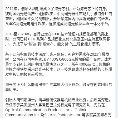
2011年，创始人胡朝阳成立了海光芯创，此为海光芯正的前身，
彼时国内光通信产业刚刚起步，中高端光器件市场几乎被海外厂商
垄断，刚回国不久的胡朝阳，开始聚焦国内中高端光器件的研发，
从40G高速光电组件起步，逐步建成高速光模块垂直一体化平台。
2016至2020年，当行业走在100G技术验证向规模化部署的路上
时，公司已将100G系列产品规模化交付北美及国内主流互联网客
户，完成了从“能做”到“能量产、能交付”的工程化能力闭环。
基于此前积累的技术深度与客户信任，AI算力需求在2023年爆发
时，公司在业内率先实现了400G及800G光模块的量产交付，成为
最早吃到AI红利的中国光模块企业之一。所有400G及以上规格的
单模光模块均采用硅光子技术，这一技术路线选择在随后的市场爆
发中被证明极具前瞻性。
海光芯正为什么能跑出来？究其原因也不复杂，答案在创始团队的
履历里。
创始人胡朝阳博士，清华精密仪器与机械专业出身，后赴美深造，
曾任职于美国加州大学圣巴巴拉分校光电子研究团队，先后在
Optical Communication Products Inc.、Oplink
Communication Inc.及Source Photonics Inc.等多家美国知名光