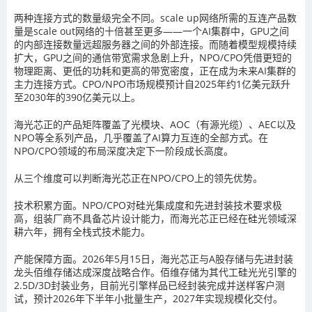
两种连接方式的数量级完全不同。scale up网络所需的互连产品数
量是scale out网络的十倍甚至更多——一个AI集群中，GPU之间
的内部连接数量远超服务器之间的外部连接。而随着模型规模持续
扩大，GPU之间的通信带宽需求急剧上升，NPO/CPO凭借更短的
物理距离、更低的功耗和更高的带宽密度，正在成为未来AI集群的
主力连接方式。CPO/NPO市场规模预计自2025年约1亿美元跃升
至2030年的390亿美元以上。
海光芯正的产品矩阵覆盖了光模块、AOC（有源光缆）、AEC以及
NPO等全系列产品，几乎覆盖了AI算力互连的全部方式。在
NPO/CPO领域的布局深度决定下一阶段成长高度。
从三个维度可以判断海光芯正在NPO/CPO上的领先优势。
技术积累方面。NPO/CPO对硅光集成度和先进封装技术要求极
高，组装厂商不具备芯片设计能力，而海光芯正已经在硅光领域深
耕六年，拥有全栈式技术能力。
产能保障方面。2026年5月15日，海光芯正与A股存储与先进封装
龙头佰维存储达成深度战略合作。佰维存储为其代工硅光光引擎的
2.5D/3D封装业务，目前光引擎样品已经封装完成并送样客户测
试，预计2026年下半年小批量生产，2027年实现规模化交付。