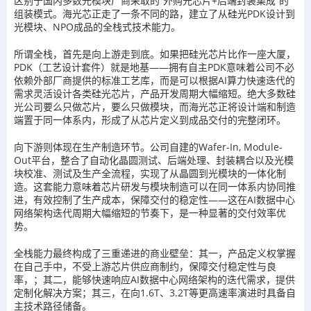
区别于国内多数光模块厂商采取的“外购光芯片+后端封装集成”的
组装模式。海光芯正走了一条不同的路，建立了从硅光PDK设计到
光模块、NPO成品的全栈式技术能力。
所谓全栈，首先是向上游走到底。如果把硅光芯片比作一座大厦，
PDK（工艺设计套件）就是地基——拥有自主PDK意味着公司不必
依赖外部厂商提供的标准工艺库，而是可以根据AI算力快速迭代的
需求灵活设计各类硅光芯片，产品开发周期大幅缩短。绝大多数硅
光公司要么只做芯片，要么只做模块，而海光芯正将设计端和制造
端置于同一体系内，形成了从芯片定义到成品交付的完整闭环。
向下游则体现在生产制造环节。公司自建的Wafer-In, Module-
Out平台，整合了自动化晶圆测试、后端处理、封装耦合以及光模
块校准、测试及生产全流程，实现了从晶圆到光模块的一体化制
造。这套能力意味着芯片研发与模块制造可以在同一体系内协同推
进，有效控制了生产成本，保障交付的稳定性——这在AI数据中心
网络架构迭代周期大幅缩短的节奏下，是一种显著的交付效率优
势。
全栈能力最终构成了三重递进的商业壁垒：其一，产品定义权掌握
在自己手中，不受上游芯片供应商制约，保障交付稳定性与良
率，；其二，能够快速响应AI数据中心网络架构的迭代需求，提供
定制化解决方案；其三，在向1.6T、3.2T等更高速率演进时具备自
主技术路径储备。