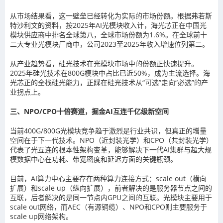
从市场结果看，这一壁垒已经转化为实际的市场份额。根据弗若斯
特沙利文的资料，按2025年AI光模块收入计，海光芯正在中国光
模块供应商中排名全球第八，全球市场份额为1.6%。在全球前十
二大专业光模块厂商中，公司2023至2025年收入增速位列第二。
从产业趋势看，硅光技术在光模块市场中的份额正快速提升。
2025年硅光技术在800G模块中占比已近50%，成为主流选择。海
光芯正的全栈硅光能力，正踩在硅光技术从“可选”走向“必选”的产
业拐点上。
三、NPO/CPO十倍赛道，掘金AI互连千亿级新空间
当前400G/800G光模块竞争趋于激烈是行业共识，但真正的增量
空间在于下一代技术。NPO（近封装光学）和CPO（共封装光学）
代表了光互连的根本性架构变革，能够解决下一代AI集群与超大规
模数据中心在功耗、带宽密度和延迟方面的关键瓶颈。
目前，AI算力中心主要存在两种算力连接方式：scale out（横向
扩展）和scale up（纵向扩展），前者解决的是服务器节点之间的
互联，后者解决的是同一节点内GPU之间的互联。光模块主要用于
scale out网络，而AEC（有源铜缆）、NPO和CPO则主要服务于
scale up网络架构。